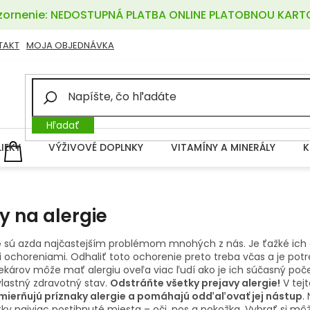
ornenie: NEDOSTUPNÁ PLATBA ONLINE PLATOBNOU KART
TAKT
MOJA OBJEDNÁVKA
Hľadať
LIEKY
VÝŽIVOVÉ DOPLNKY
VITAMÍNY A MINERÁLY
K
NÁKUPNÝ
KOŠÍK
ky na alergie
e
sú azda najčastejším problémom mnohých z nás. Je ťažké ich d
i ochoreniami. Odhaliť toto ochorenie preto treba včas a je p
ekárov môže mať alergiu oveľa viac ľudí ako je ich súčasný počet
vlastný zdravotný stav.
Odstráňte všetky prejavy alergie!
V tejt
mierňujú príznaky alergie a pomáhajú odďaľovať jej nástup
.
ky najviac postihnuté miesta – oči, nos a pokožka. Vybrať si m