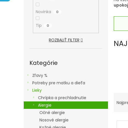
A
upokoj
N
Novinka
0
E
L
Tip
0
ROZBALIŤ FILTER
NAJ
Preskočiť
kategórie
Kategórie
Zľavy %
Potreby pre matku a dieťa
Lieky
R
Chrípka a prechladnutie
A
Najpr
Alergie
D
Očné alergie
E
V
Nosové alergie
N
Kožné alergie