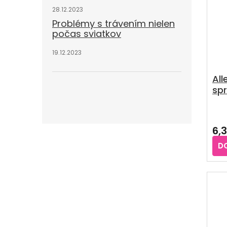
hvie
28.12.2023
Problémy s trávením nielen
počas sviatkov
19.12.2023
All
spr
Pri
hod
6,
pro
je
D
3,1
z
5
hvie