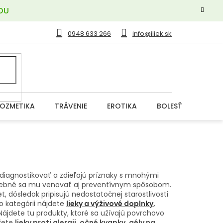
OU
0948 633 266
info@iliek.sk
OZMETIKA
TRÁVENIE
EROTIKA
BOLESŤ
DERM
iagnostikovať a zdieľajú príznaky s mnohými
otrebné sa mu venovať aj preventívnym spôsobom.
, dôsledok pripisujú nedostatočnej starostlivosti
o kategórii nájdete
lieky a výživové doplnky
,
 Nájdete tu produkty, ktoré sa užívajú povrchovo
ôžete
lieky proti alergii
,
očné kvapky
,
gély na