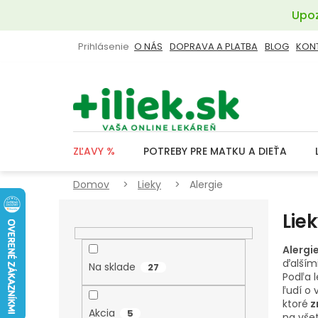
Prejsť
Upoz
na
obsah
Prihlásenie
O NÁS
DOPRAVA A PLATBA
BLOG
KON
ZĽAVY %
POTREBY PRE MATKU A DIEŤA
Domov
Lieky
Alergie
B
Lie
O
Č
Alergi
N
ďalším
Na sklade
27
Podľa l
Ý
ľudí o 
P
ktoré
z
Akcia
5
na všet