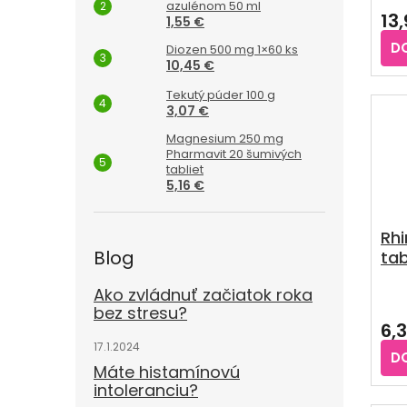
azulénom 50 ml
13
1,55 €
D
Diozen 500 mg 1×60 ks
10,45 €
Tekutý púder 100 g
3,07 €
Magnesium 250 mg
Pharmavit 20 šumivých
tabliet
5,16 €
Rhi
Blog
tab
Ako zvládnuť začiatok roka
Pri
bez stresu?
hod
6,
pro
17.1.2024
je
D
4,5
Máte histamínovú
z
intoleranciu?
5