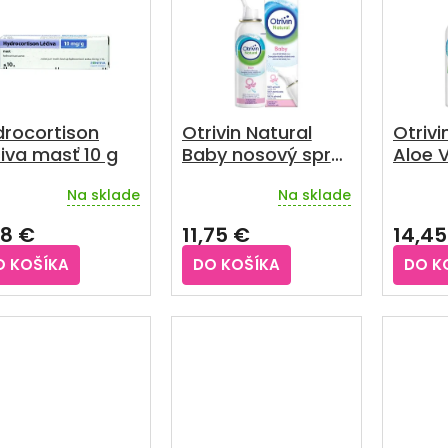
drocortison
Otrivin Natural
Otrivi
iva masť 10 g
Baby nosový sprej
Aloe 
100 ml
sprej 
Na sklade
Na sklade
98 €
11,75 €
14,45
O KOŠÍKA
DO KOŠÍKA
DO K