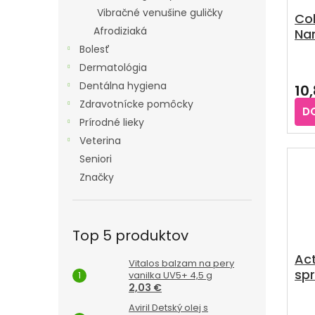
Vibračné venušine guličky
Col
Afrodiziaká
Nan
spr
Bolesť
Pri
Dermatológia
hod
Dentálna hygiena
10
pro
Zdravotnícke pomôcky
je
D
3,3
Prírodné lieky
z
Veterina
5
hvie
Seniori
Značky
Top 5 produktov
Act
Vitalos balzam na pery
spr
vanilka UV5+ 4,5 g
2,03 €
roz
vo
Aviril Detský olej s