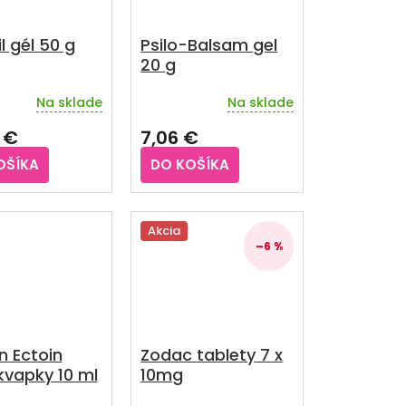
il gél 50 g
Psilo-Balsam gel
20 g
Na sklade
Na sklade
rné
Priemerné
enie
hodnotenie
 €
7,06 €
u
produktu
je
OŠÍKA
DO KOŠÍKA
4,2
z
5
iek.
hviezdičiek.
Akcia
–6 %
in Ectoin
Zodac tablety 7 x
kvapky 10 ml
10mg