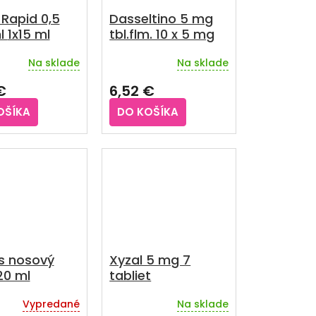
 Rapid 0,5
Dasseltino 5 mg
mg/ml 1x15 ml
tbl.flm. 10 x 5 mg
Na sklade
Na sklade
rné
Priemerné
enie
hodnotenie
€
6,52 €
u
produktu
je
OŠÍKA
DO KOŠÍKA
4,8
z
5
iek.
hviezdičiek.
is nosový
Xyzal 5 mg 7
20 ml
tabliet
Vypredané
Na sklade
rné
Priemerné