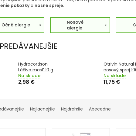
enie pokožky
a
nosné spreje
.
Nosové
Očné alergie
K
alergie
PREDÁVANEJŠIE
Hydrocortison
Otrivin Natural
Léčiva masť 10 g
nosový sprej 10
Na sklade
Na sklade
2,98 €
11,75 €
edávanejšie
Najlacnejšie
Najdrahšie
Abecedne