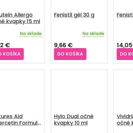
tein Allergo
Fenistil gél 30 g
Fenist
é kvapky 15 ml
Na sklade
Na sklade
emerné
Priemerné
Prieme
notenie
hodnotenie
hodnot
32 €
9,66 €
14,05
duktu
produktu
produkt
je
je
O KOŠÍKA
DO KOŠÍKA
DO K
4,5
5,0
z
z
5
5
zdičiek.
hviezdičiek.
hviezdič
ures Aid
Hylo Dual očné
Vividr
ercetin Formula
kvapky 10 ml
očné 
rgie a histamín