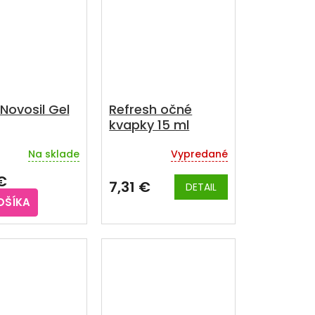
iek.
hviezdičiek.
Novosil Gel
Refresh očné
kvapky 15 ml
Na sklade
Vypredané
€
7,31 €
DETAIL
OŠÍKA