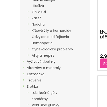
Ý
I
P
Liečivá
E
Oči a uši
I
P
Kašeľ
S
R
Nádcha
P
O
Kŕčové žily a hemoroidy
Hy
R
Léč
D
Odvykanie od fajčenia
O
U
Homeopatia
D
Gynekologické problémy
K
U
2,
Afty a herpes
T
K
Výživové doplnky
O
D
T
Vitamíny a minerály
V
O
Kozmetika
V
Trávenie
Erotika
Lubrikačné gély
Kondómy
Venušine guličky