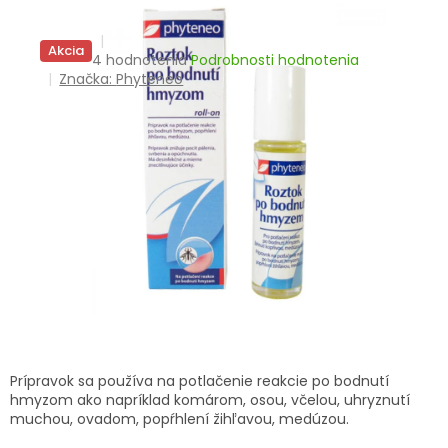
TRÁVENIE
Akcia
Priemerné
4 hodnotenia
Podrobnosti hodnotenia
EROTIKA
hodnotenie
Značka:
Phyteneo
produktu
BOLESŤ
je
4,3
z
DERMATOLÓGIA
5
hviezdičiek.
DENTÁLNA
HYGIENA
ZDRAVOTNÍCKE
POMÔCKY
PRÍRODNÉ
LIEKY
Prípravok sa používa na potlačenie reakcie po bodnutí
hmyzom ako napríklad komárom, osou, včelou, uhryznutí
muchou, ovadom, popŕhlení žihľavou, medúzou.
VETERINA