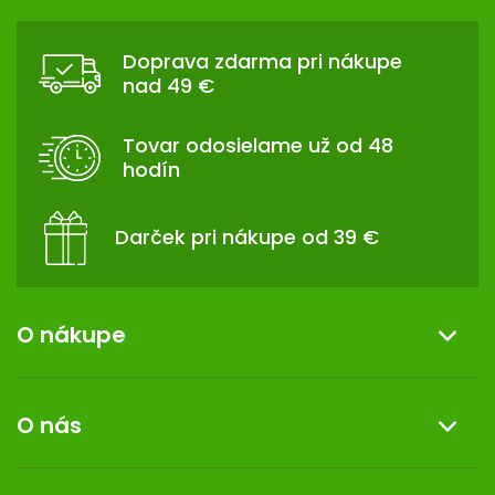
Z
Á
Doprava zdarma pri nákupe
P
nad 49 €
Ä
T
Tovar odosielame už od 48
I
hodín
E
Darček pri nákupe od 39 €
O nákupe
Informácie o nákupe
O nás
Reklamácia a vrátenie tovaru
Doprava a platba
O nás