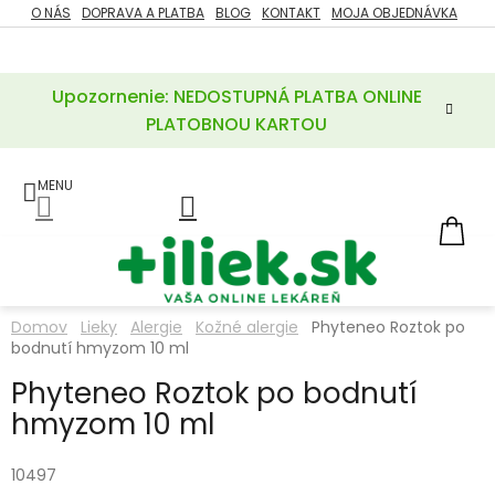
Prejsť
O NÁS
DOPRAVA A PLATBA
BLOG
KONTAKT
MOJA OBJEDNÁVKA
ZĽAVY
na
%
obsah
Upozornenie: NEDOSTUPNÁ PLATBA ONLINE
POTREBY
PRE
PLATOBNOU KARTOU
MATKU
A
DIEŤA
LIEKY
NÁ
KOŠ
VÝŽIVOVÉ
DOPLNKY
Domov
Lieky
Alergie
Kožné alergie
Phyteneo Roztok po
bodnutí hmyzom 10 ml
VITAMÍNY
A
MINERÁLY
Phyteneo Roztok po bodnutí
hmyzom 10 ml
KOZMETIKA
10497