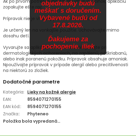
Ak po prvom potretí nenastal skľudňujúci účinok, aplikáciu
objednávky budú
zopakujte ešte raz.
meškať s doručením.
Vybavené budú od
Prípravok nie je vhodný pre deti do 3 rokov.
17.8.2026.
Je určený len na vonkajšie použitie. Uchovávajte mimo
dosahu detí.
Ďakujeme za
pochopenie. iliek
Vyvarujte sa aplikácie do očí a úst. Neaplikujte pri
dermatologických ochoreniach, na zapálenú, poškriabanú,
alebo inak poranenú pokožku. Prípravok obsahuje amoniak.
Npoužívajte prípravok v prípade alergií alebo precitlivenosti
na niektorú zo zložiek.
Dodatočné parametre
Kategória
:
Lieky na kožné alergie
EAN
:
8594071270155
EAN kód:
:
8594071270155
Značka:
:
Phyteneo
Položka bola vypredaná…