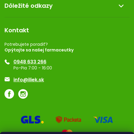
Dôležité odkazy
Darček k nákupu
Kontakt
Obchodné podmienky
Dermocentrum
Blog
Vernostný program
Kontakt
Rozhodnutie na prevádzku
Registrácia
Potrebujete poradiť?
Opýtajte sa našej farmaceutky
Ponuka pre firmy
0948 633 266
Značky
Po-Pia 7:00 - 16:00
Akcie a zľavy
info@iliek.sk