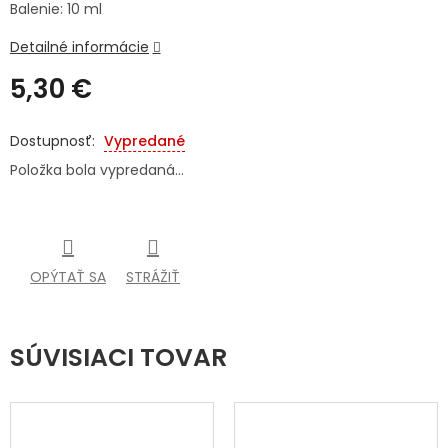
Balenie: 10 ml
SENIORI
Detailné informácie
ZNAČKY
5,30 €
Jednotková
Prihlásenie
cena:
Vypredané
Položka bola vypredaná…
OPÝTAŤ SA
STRÁŽIŤ
SÚVISIACI TOVAR