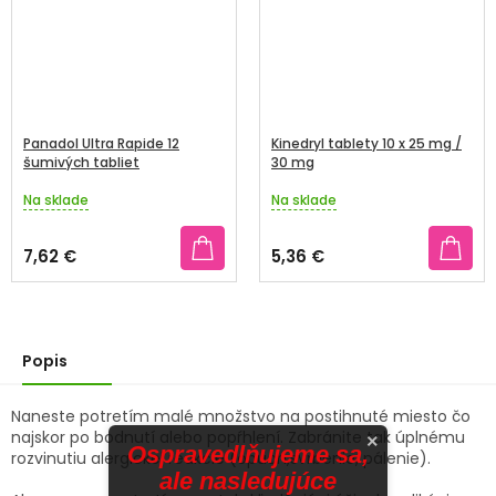
Panadol Ultra Rapide 12
Kinedryl tablety 10 x 25 mg /
šumivých tabliet
30 mg
Na sklade
Na sklade
Priemerné
Priemerné
hodnotenie
hodnotenie
produktu
produktu
7,62 €
5,36 €
je
je
5,0
5,0
z
z
5
5
hviezdičiek.
hviezdičiek.
Popis
Naneste potretím malé množstvo na postihnuté miesto čo
najskor po bodnutí alebo popŕhlení. Zabránite tak úplnému
×
Ospravedlňujeme sa,
rozvinutiu alergickej reakcie (opuch,svrbenie, pálenie).
ale nasledujúce