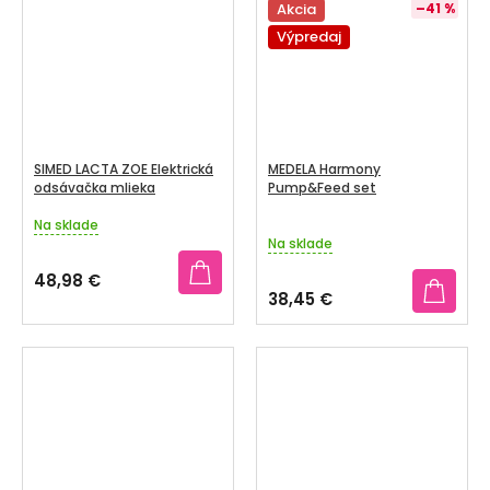
5
5
Akcia
–41 %
hviezdičiek.
hviezdičiek.
Výpredaj
SIMED LACTA ZOE Elektrická
MEDELA Harmony
odsávačka mlieka
Pump&Feed set
Na sklade
Priemerné
Na sklade
hodnotenie
produktu
48,98 €
je
38,45 €
5,0
z
5
hviezdičiek.