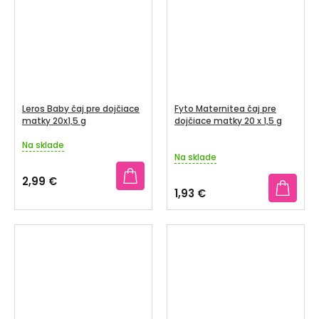
Leros Baby čaj pre dojčiace
Fyto Maternitea čaj pre
matky 20x1,5 g
dojčiace matky 20 x 1,5 g
Na sklade
Priemerné
Na sklade
hodnotenie
produktu
2,99 €
je
1,93 €
5,0
z
5
hviezdičiek.