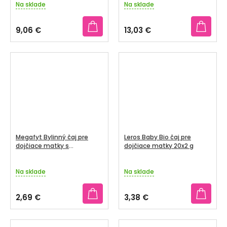
Na sklade
Na sklade
9,06 €
13,03 €
Megafyt Bylinný čaj pre
Leros Baby Bio čaj pre
dojčiace matky s
dojčiace matky 20x2 g
jastrabinou 20x1,5g
Na sklade
Na sklade
2,69 €
3,38 €