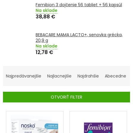
Femibion 3 dojčenie 56 tabliet + 56 kapsúl
SENIORI
Na sklade
38,88 €
ZNAČKY
BEBACARE MAMA LACTO+, senovka grécka,
Prihlásenie
20,9 g
Na sklade
12,78 €
R
A
Najpredávanejšie
Najlacnejšie
Najdrahšie
Abecedne
D
E
OTVORIŤ FILTER
N
I
V
E
Ý
P
P