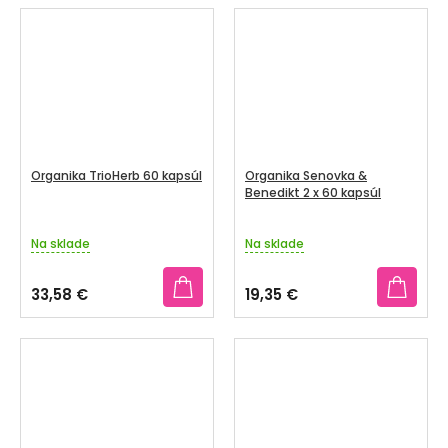
z
z
5
5
hviezdičiek.
hviezdičiek.
Organika TrioHerb 60 kapsúl
Organika Senovka &
Benedikt 2 x 60 kapsúl
Na sklade
Na sklade
33,58 €
19,35 €