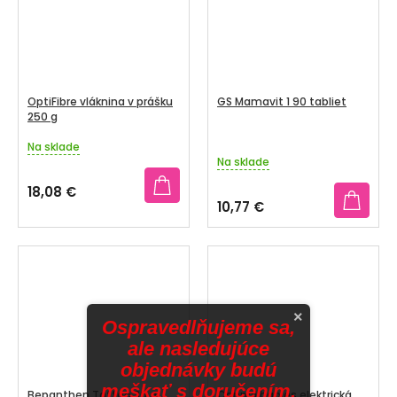
OptiFibre vláknina v prášku
GS Mamavit 1 90 tabliet
250 g
Na sklade
Priemerné
Na sklade
hodnotenie
produktu
18,08 €
je
10,77 €
4,0
z
5
hviezdičiek.
×
Ospravedlňujeme sa,
ale nasledujúce
objednávky budú
meškať s doručením.
Bepanthen Tattoo 30 g
Canpol babies elektrická