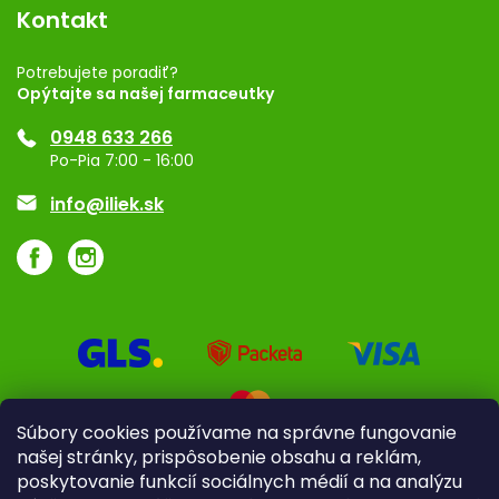
Vernostný program
Kontakt
Rozhodnutie na prevádzku
Registrácia
Potrebujete poradiť?
Opýtajte sa našej farmaceutky
Ponuka pre firmy
0948 633 266
Značky
Po-Pia 7:00 - 16:00
Akcie a zľavy
info@iliek.sk
Súbory cookies používame na správne fungovanie
našej stránky, prispôsobenie obsahu a reklám,
poskytovanie funkcií sociálnych médií a na analýzu