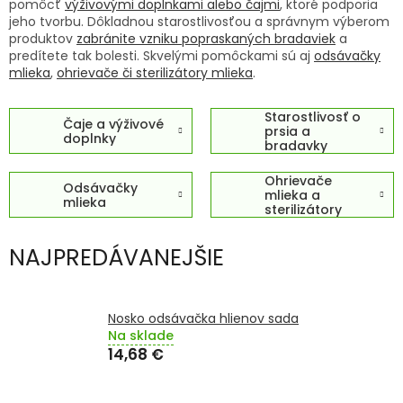
pomôcť
výživovými doplnkami alebo čajmi
, ktoré podporia
TRÁVENIE
jeho tvorbu. Dôkladnou starostlivosťou a správnym výberom
produktov
zabránite vzniku popraskaných bradaviek
a
EROTIKA
predítete tak bolesti. Skvelými pomôckami sú aj
odsávačky
mlieka
,
ohrievače či sterilizátory mlieka
.
BOLESŤ
Starostlivosť o
Čaje a výživové
prsia a
doplnky
bradavky
DERMATOLÓGIA
Ohrievače
Odsávačky
mlieka a
DENTÁLNA
mlieka
sterilizátory
HYGIENA
NAJPREDÁVANEJŠIE
ZDRAVOTNÍCKE
POMÔCKY
Nosko odsávačka hlienov sada
PRÍRODNÉ
Na sklade
LIEKY
14,68 €
VETERINA