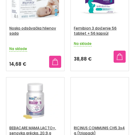
R
I
O
S
D
P
U
R
Nosko odsávačka hlienov
Femibion 3 dojčenie 56
K
O
sada
tabliet + 56 kapsúl
T
D
Na sklade
Priemerné
O
Na sklade
U
hodnotenie
V
produktu
K
38,88 €
je
14,68 €
T
5,0
z
O
5
V
hviezdičiek.
BEBACARE MAMA LACTO+,
RICINUS COMMUNIS CH5 3x4
senovka grécka, 20,9 g
g (triopack)