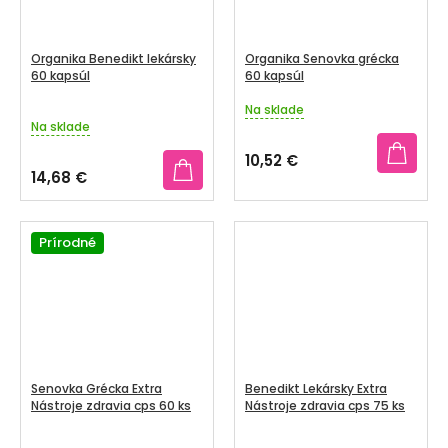
Organika Benedikt lekársky
Organika Senovka grécka
60 kapsúl
60 kapsúl
Na sklade
Priemerné
Na sklade
hodnotenie
produktu
10,52 €
je
14,68 €
5,0
z
5
Prírodné
hviezdičiek.
Senovka Grécka Extra
Benedikt Lekársky Extra
Nástroje zdravia cps 60 ks
Nástroje zdravia cps 75 ks