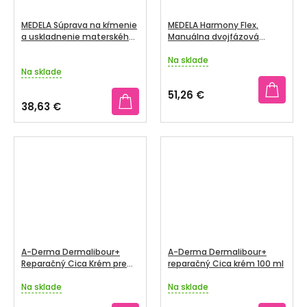
MEDELA Súprava na kŕmenie
MEDELA Harmony Flex,
a uskladnenie materského
Manuálna dvojfázová
mlieka
odsávačka mlieka
Na sklade
Priemerné
Na sklade
hodnotenie
produktu
51,26 €
je
38,63 €
5,0
z
5
hviezdičiek.
A-Derma Dermalibour+
A-Derma Dermalibour+
Reparačný Cica Krém pre
reparačný Cica krém 100 ml
podráždenú pokožku 50 ml
Na sklade
Na sklade
Priemerné
Priemerné
hodnotenie
hodnotenie