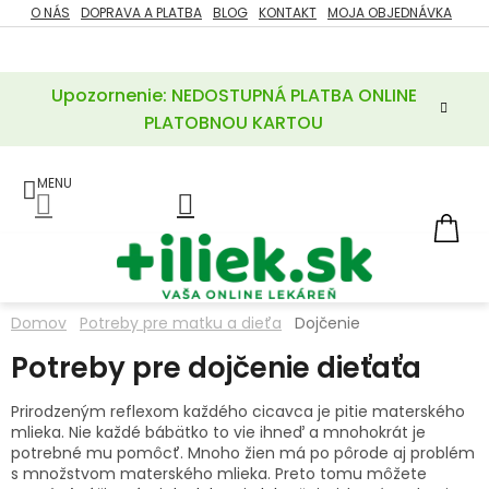
Prejsť
O NÁS
DOPRAVA A PLATBA
BLOG
KONTAKT
MOJA OBJEDNÁVKA
ZĽAVY
na
%
obsah
Upozornenie: NEDOSTUPNÁ PLATBA ONLINE
POTREBY
PRE
PLATOBNOU KARTOU
MATKU
A
DIEŤA
LIEKY
NÁ
KOŠ
VÝŽIVOVÉ
DOPLNKY
Domov
Potreby pre matku a dieťa
Dojčenie
VITAMÍNY
Potreby pre dojčenie dieťaťa
A
MINERÁLY
Prirodzeným reflexom každého cicavca je pitie materského
mlieka. Nie každé bábätko to vie ihneď a mnohokrát je
KOZMETIKA
potrebné mu pomôcť. Mnoho žien má po pôrode aj problém
s množstvom materského mlieka. Preto tomu môžete