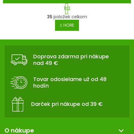
S
1
2
t
O
35
položiek celkom
r
v
á
HORE
l
n
á
k
d
Z
o
a
v
Á
c
a
Doprava zdarma pri nákupe
P
n
i
nad 49 €
i
Ä
e
e
p
T
Tovar odosielame už od 48
r
I
hodín
v
E
k
y
Darček pri nákupe od 39 €
v
ý
p
i
O nákupe
s