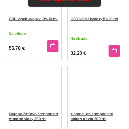
CBD Vincit kvapky 10% 10 ml
CBD Vincit kvapky 5% 10 ml
Na sklade
Priemerné
Na sklade
hodnotenie
produktu
55,78 €
je
32,23 €
3,1
z
5
hviezdičiek.
Klorane Žihľava šampón na
Klorane Ľan šampón pre
mastné vlasy 200 ml
objem a tvar 200 ml