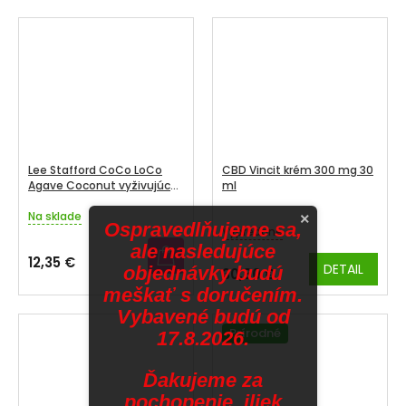
4,0
4,4
z
z
5
5
hviezdičiek.
hviezdičiek.
Lee Stafford CoCo LoCo
CBD Vincit krém 300 mg 30
Agave Coconut vyživujúca
ml
maska na vlasy, 200 ml
Na sklade
Priemerné
×
Ospravedlňujeme sa,
Vypredané
hodnotenie
ale nasledujúce
produktu
12,35 €
DETAIL
je
objednávky budú
30,80 €
5,0
meškať s doručením.
z
Vybavené budú od
5
Prírodné
17.8.2026.
hviezdičiek.
Ďakujeme za
pochopenie. iliek