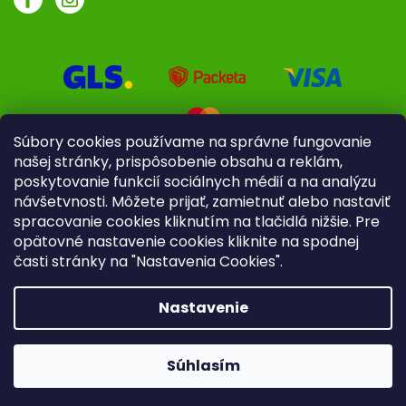
Súbory cookies používame na správne fungovanie
našej stránky, prispôsobenie obsahu a reklám,
poskytovanie funkcií sociálnych médií a na analýzu
návšetvnosti. Môžete prijať, zamietnuť alebo nastaviť
spracovanie cookies kliknutím na tlačidlá nižšie. Pre
opätovné nastavenie cookies kliknite na spodnej
časti stránky na "Nastavenia Cookies".
Pre firmy
Poradenstvo
Nastavenie
Copyright 2026
iliek.sk
. Všetky práva vyhradené.
Upraviť
nastavenie cookies
Súhlasím
Vytvoril Shoptet
|
mime digital