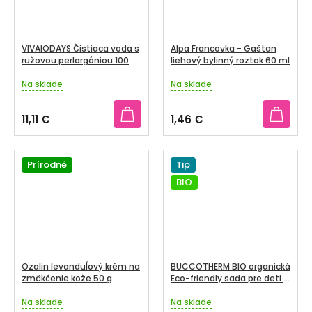
VIVAIODAYS Čistiaca voda s
Alpa Francovka - Gaštan
ružovou perlargóniou 100
liehový bylinný roztok 60 ml
ml
Na sklade
Na sklade
Priemerné
Priemerné
hodnotenie
hodnotenie
produktu
produktu
11,11 €
1,46 €
je
je
5,0
5,0
z
z
5
Prírodné
5
Tip
hviezdičiek.
hviezdičiek.
BIO
Ozalin levanduĺový krém na
BUCCOTHERM BIO organická
zmäkčenie kože 50 g
Eco-friendly sada pre deti 2
- 6 rokov, jahoda
Na sklade
Na sklade
Priemerné
Priemerné