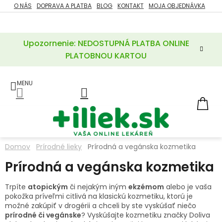
Prejsť
O NÁS
DOPRAVA A PLATBA
BLOG
KONTAKT
MOJA OBJEDNÁVKA
ZĽAVY
na
%
obsah
Upozornenie: NEDOSTUPNÁ PLATBA ONLINE
POTREBY
PRE
PLATOBNOU KARTOU
MATKU
A
DIEŤA
LIEKY
NÁ
KOŠ
VÝŽIVOVÉ
DOPLNKY
Domov
Prírodné lieky
Prírodná a vegánska kozmetika
VITAMÍNY
Prírodná a vegánska kozmetika
A
MINERÁLY
Trpíte
atopickým
či nejakým iným
ekzémom
alebo je vaša
pokožka príveľmi citlivá na klasickú kozmetiku, ktorú je
KOZMETIKA
možné zakúpiť v drogérii a chceli by ste vyskúšať niečo
prírodné či vegánske
? Vyskúšajte kozmetiku značky Doliva