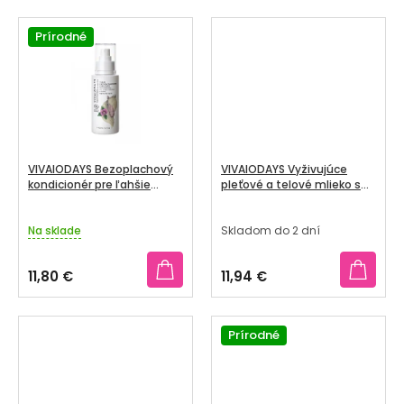
O
V
Prírodné
VIVAIODAYS Bezoplachový
VIVAIODAYS Vyživujúce
kondicionér pre ľahšie
pleťové a telové mlieko s
rozčesávanie s tsubaki
marhuľovým olejom 100 ml
olejem 100 ml
Na sklade
Skladom do 2 dní
11,80 €
11,94 €
Prírodné