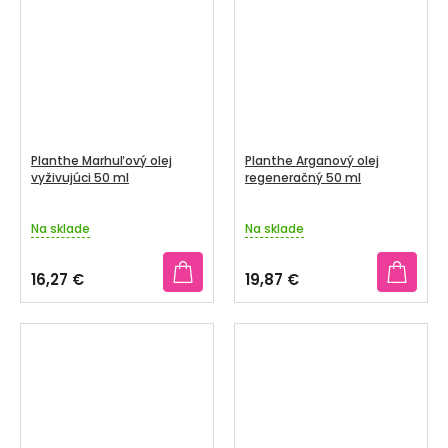
hviezdičiek.
Planthe Marhuľový olej
Planthe Arganový olej
vyživujúci 50 ml
regeneračný 50 ml
Na sklade
Na sklade
16,27 €
19,87 €