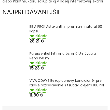
alebo Planthe, ktorú zakúpite aj v našej internetovej lekárni.
TRÁVENIE
NAJPREDÁVANEJŠIE
EROTIKA
BE A PRO! Astaxanthin premium natural 60
BOLESŤ
kapsúl
Na sklade
28,21 €
DERMATOLÓGIA
Puressentiel Intímna Jemná Umývacia
DENTÁLNA
Pena 150 ml
HYGIENA
Na sklade
15,23 €
ZDRAVOTNÍCKE
POMÔCKY
VIVAIODAYS Bezoplachový kondicionér pre
ľahšie rozčesávanie s tsubaki olejem 100 ml
PRÍRODNÉ
Na sklade
LIEKY
11,80 €
VETERINA
R