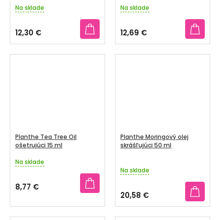
Na sklade
Na sklade
12,30 €
12,69 €
Planthe Tea Tree Oil
Planthe Moringový olej
ošetrujúci 15 ml
skrášľujúci 50 ml
Na sklade
Priemerné
Na sklade
hodnotenie
produktu
8,77 €
je
20,58 €
5,0
z
5