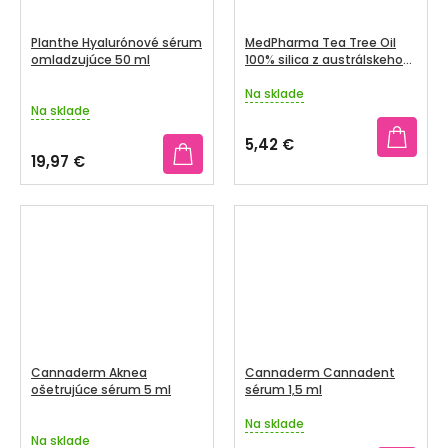
Planthe Hyalurónové sérum
MedPharma Tea Tree Oil
omladzujúce 50 ml
100% silica z austrálskeho
čajovníka 10 ml
Na sklade
Priemerné
Na sklade
hodnotenie
produktu
5,42 €
je
19,97 €
5,0
z
5
hviezdičiek.
Cannaderm Aknea
Cannaderm Cannadent
ošetrujúce sérum 5 ml
sérum 1,5 ml
Na sklade
Priemerné
Na sklade
hodnotenie