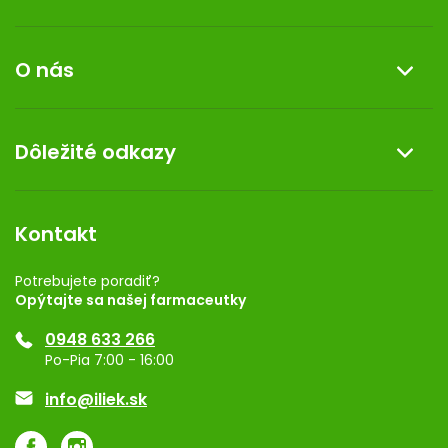
u
Informácie o nákupe
O nás
Reklamácia a vrátenie tovaru
Doprava a platba
O nás
Dôležité odkazy
Darček k nákupu
Kontakt
Obchodné podmienky
Dermocentrum
Blog
Vernostný program
Kontakt
Rozhodnutie na prevádzku
Registrácia
Potrebujete poradiť?
Opýtajte sa našej farmaceutky
Ponuka pre firmy
0948 633 266
Značky
Po-Pia 7:00 - 16:00
Akcie a zľavy
info@iliek.sk