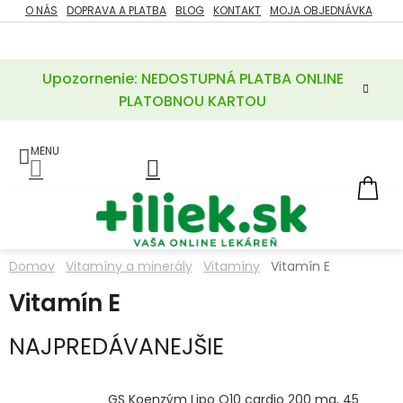
Prejsť
O NÁS
DOPRAVA A PLATBA
BLOG
KONTAKT
MOJA OBJEDNÁVKA
ZĽAVY
na
%
obsah
Upozornenie: NEDOSTUPNÁ PLATBA ONLINE
POTREBY
PRE
PLATOBNOU KARTOU
MATKU
A
DIEŤA
LIEKY
NÁ
KOŠ
VÝŽIVOVÉ
DOPLNKY
Domov
Vitamíny a minerály
Vitamíny
Vitamín E
VITAMÍNY
Vitamín E
A
MINERÁLY
NAJPREDÁVANEJŠIE
KOZMETIKA
GS Koenzým Lipo Q10 cardio 200 mg, 45