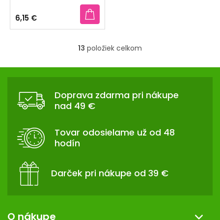
hodnotenie
produktu
6,15 €
je
5,0
z
13
položiek celkom
5
O
hviezdičiek.
v
Z
l
Á
á
Doprava zdarma pri nákupe
d
P
nad 49 €
a
Ä
c
T
i
Tovar odosielame už od 48
I
e
hodín
p
E
r
v
Darček pri nákupe od 39 €
k
y
v
ý
O nákupe