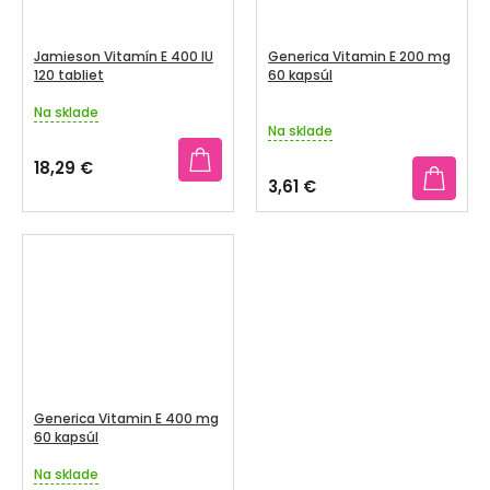
Jamieson Vitamín E 400 IU
Generica Vitamin E 200 mg
120 tabliet
60 kapsúl
Na sklade
Priemerné
Na sklade
hodnotenie
produktu
18,29 €
je
3,61 €
4,5
z
5
hviezdičiek.
Generica Vitamin E 400 mg
60 kapsúl
Na sklade
Priemerné