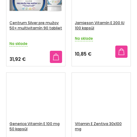
Centrum Silver pre mužov
Jamieson Vitamín E 200 IU
50+ multivitamín 90 tabliet
100 kapsúl
Na sklade
Priemerné
Na sklade
hodnotenie
produktu
10,85 €
je
31,92 €
4,0
z
5
hviezdičiek.
Generica Vitamín E 100 mg
Vitamin E Zentiva 30x100
50 kapsúl
mg