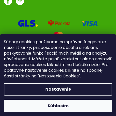
Súbory cookies používame na správne fungovanie
našej stránky, prispôsobenie obsahu a reklám,
poskytovanie funkcií sociálnych médií a na analýzu
návšetvnosti. Môžete prijať, zamietnuť alebo nastaviť
spracovanie cookies kliknutím na tlačidlá nižšie. Pre
opätovné nastavenie cookies kliknite na spodnej
časti stránky na "Nastavenia Cookies".
Pre firmy
Poradenstvo
Nastavenie
Copyright 2026
iliek.sk
. Všetky práva vyhradené.
Upraviť
nastavenie cookies
Súhlasím
Vytvoril Shoptet
|
mime digital