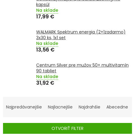
TRÁVENIE
kapsúl
Na sklade
17,99 €
EROTIKA
WALMARK Spektrum energia (2+1zadarmo)
BOLESŤ
3x30 ks, 1x1 set
Na sklade
13,56 €
DERMATOLÓGIA
Centrum Silver pre mužov 50+ multivitamín
DENTÁLNA
90 tabliet
HYGIENA
Na sklade
31,92 €
ZDRAVOTNÍCKE
POMÔCKY
R
A
Najpredávanejšie
Najlacnejšie
Najdrahšie
Abecedne
PRÍRODNÉ
LIEKY
D
E
OTVORIŤ FILTER
VETERINA
N