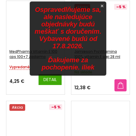
5
×
Akcia
–5 %
hviezdičiek.
Ospravedlňujeme sa,
ale nasledujúce
objednávky budú
meškať s doručením.
Vybavené budú od
17.8.2026.
MedPharma Vitamín E 100
Jamieson ProVitamina
cps 100+7 zadarmo
100% vitamín E olej 28 ml
Ďakujeme za
pochopenie. iliek
Vypredané
Priemerné
Na sklade
hodnotenie
produktu
DETAIL
4,25 €
je
12,38 €
5,0
z
5
Akcia
–5 %
hviezdičiek.