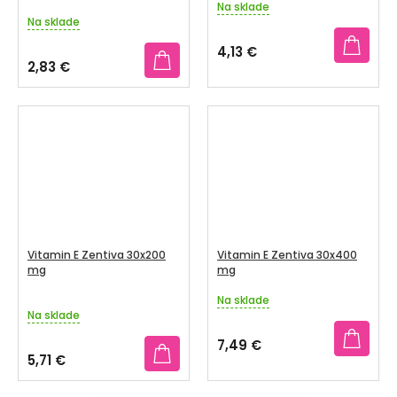
Na sklade
Priemerné
Na sklade
hodnotenie
produktu
4,13 €
je
2,83 €
5,0
z
5
hviezdičiek.
Vitamin E Zentiva 30x200
Vitamin E Zentiva 30x400
mg
mg
Na sklade
Priemerné
Na sklade
hodnotenie
produktu
7,49 €
je
5,71 €
4,0
z