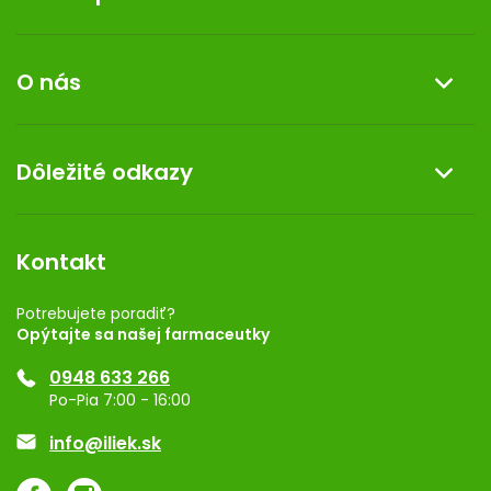
p
i
Informácie o nákupe
s
O nás
u
Reklamácia a vrátenie tovaru
Doprava a platba
O nás
Dôležité odkazy
Darček k nákupu
Kontakt
Obchodné podmienky
Dermocentrum
Blog
Vernostný program
Kontakt
Rozhodnutie na prevádzku
Registrácia
Potrebujete poradiť?
Opýtajte sa našej farmaceutky
Ponuka pre firmy
0948 633 266
Značky
Po-Pia 7:00 - 16:00
Akcie a zľavy
info@iliek.sk