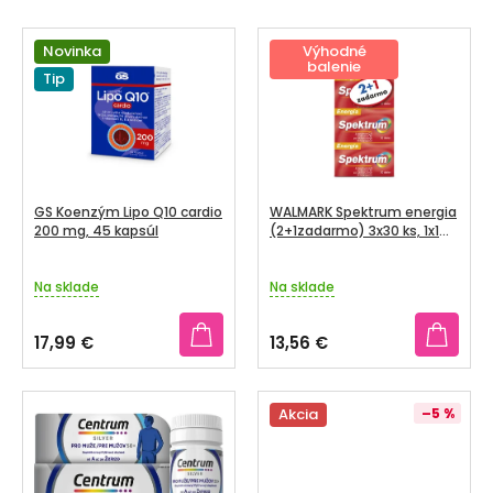
I
V
SENIORI
E
Ý
Novinka
Výhodné
balenie
P
Tip
ZNAČKY
P
R
I
O
Prihlásenie
S
D
P
U
R
GS Koenzým Lipo Q10 cardio
WALMARK Spektrum energia
K
O
200 mg, 45 kapsúl
(2+1zadarmo) 3x30 ks, 1x1
set
T
D
O
Na sklade
Na sklade
U
V
K
17,99 €
13,56 €
T
O
V
Akcia
–5 %