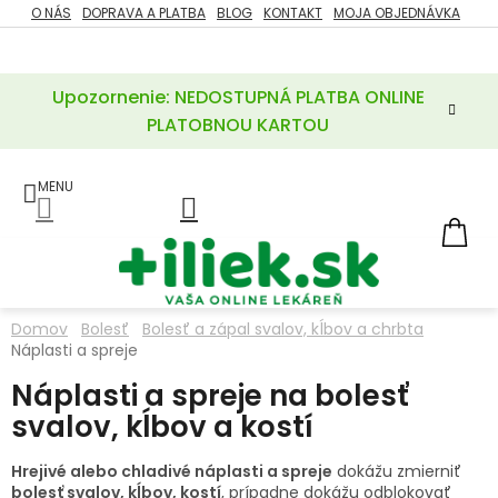
Prejsť
O NÁS
DOPRAVA A PLATBA
BLOG
KONTAKT
MOJA OBJEDNÁVKA
ZĽAVY
na
%
obsah
Upozornenie: NEDOSTUPNÁ PLATBA ONLINE
POTREBY
PRE
PLATOBNOU KARTOU
MATKU
A
DIEŤA
LIEKY
NÁ
KOŠ
VÝŽIVOVÉ
DOPLNKY
Domov
Bolesť
Bolesť a zápal svalov, kĺbov a chrbta
Náplasti a spreje
VITAMÍNY
A
MINERÁLY
Náplasti a spreje na bolesť
svalov, kĺbov a kostí
KOZMETIKA
Hrejivé alebo chladivé náplasti a spreje
dokážu zmierniť
bolesť svalov, kĺbov, kostí
, prípadne dokážu odblokovať