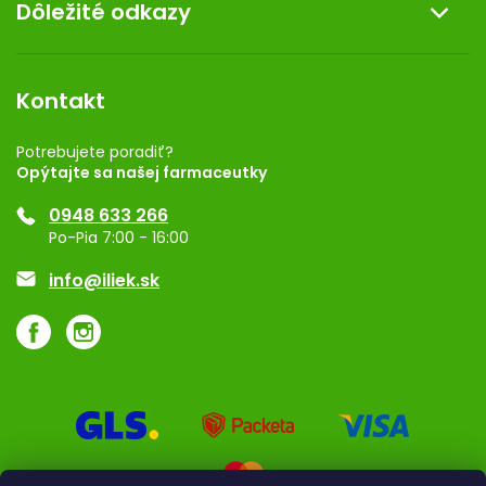
Dôležité odkazy
Darček k nákupu
Kontakt
Obchodné podmienky
Dermocentrum
Blog
Vernostný program
Kontakt
Rozhodnutie na prevádzku
Registrácia
Potrebujete poradiť?
Opýtajte sa našej farmaceutky
Ponuka pre firmy
0948 633 266
Značky
Po-Pia 7:00 - 16:00
Akcie a zľavy
info@iliek.sk