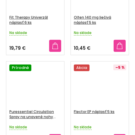
Fit Therapy Univerzál
Olfen 140 mg liečivá
náplasť 6 ks
náplasť 5 ks
Na sklade
Na sklade
Priemerné
Priemerné
hodnotenie
hodnotenie
produktu
produktu
19,79 €
10,45 €
je
je
5,0
5,0
z
z
5
Prírodné
5
Akcia
–5 %
hviezdičiek.
hviezdičiek.
Puressentiel Circulation
Flector EP náplasť 5 ks
Spray na unavené nohy
100ml
Na sklade
Na sklade
Priemerné
Priemerné
hodnotenie
hodnotenie