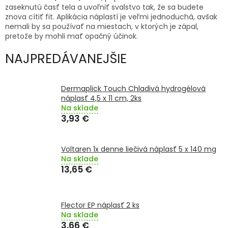
TRÁVENIE
zaseknutú časť tela a uvoľniť svalstvo tak, že sa budete
znova cítiť fit. Aplikácia náplastí je veľmi jednoduchá, avšak
nemali by sa používať na miestach, v ktorých je zápal,
EROTIKA
pretože by mohli mať opačný účinok.
NAJPREDÁVANEJŠIE
BOLESŤ
DERMATOLÓGIA
Dermaplick Touch Chladivá hydrogélová
náplasť 4,5 x 11 cm, 2ks
Na sklade
DENTÁLNA
3,93 €
HYGIENA
ZDRAVOTNÍCKE
Voltaren 1x denne liečivá náplasť 5 x 140 mg
POMÔCKY
Na sklade
13,65 €
PRÍRODNÉ
LIEKY
Flector EP náplasť 2 ks
Na sklade
VETERINA
3,66 €