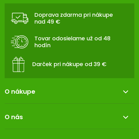
Z
l
Á
á
Doprava zdarma pri nákupe
d
P
nad 49 €
a
Ä
c
T
i
Tovar odosielame už od 48
I
e
hodín
p
E
r
v
Darček pri nákupe od 39 €
k
y
v
ý
O nákupe
p
i
Informácie o nákupe
s
O nás
u
Reklamácia a vrátenie tovaru
Doprava a platba
O nás