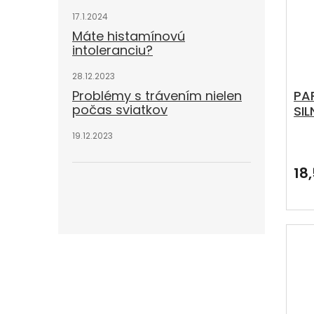
17.1.2024
Máte histamínovú
intoleranciu?
28.12.2023
Problémy s trávením nielen
PA
počas sviatkov
SI
ša
19.12.2023
hre
Pri
hod
pro
18
je
5,0
z
5
hvie