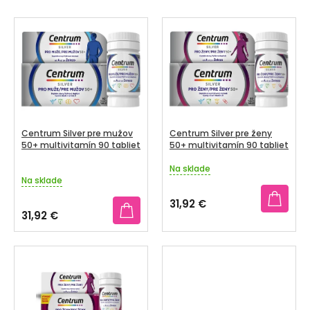
I
V
SENIORI
E
Ý
P
ZNAČKY
P
R
I
O
Prihlásenie
S
D
P
U
R
Centrum Silver pre mužov
Centrum Silver pre ženy
K
O
50+ multivitamín 90 tabliet
50+ multivitamín 90 tabliet
T
D
Na sklade
Priemerné
O
Na sklade
U
hodnotenie
V
produktu
K
31,92 €
je
31,92 €
T
3,6
z
O
5
V
hviezdičiek.