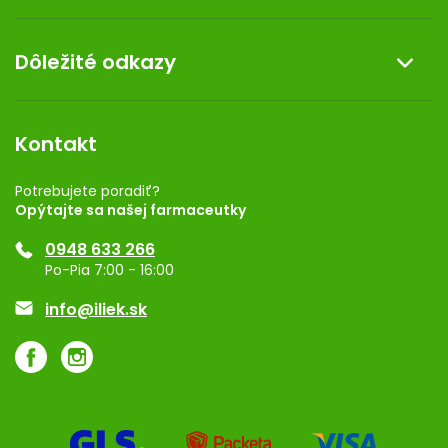
Doprava a platba
O nás
Dôležité odkazy
Darček k nákupu
Kontakt
Obchodné podmienky
Dermocentrum
Blog
Vernostný program
Kontakt
Rozhodnutie na prevádzku
Registrácia
Potrebujete poradiť?
Opýtajte sa našej farmaceutky
Ponuka pre firmy
0948 633 266
Značky
Po-Pia 7:00 - 16:00
Akcie a zľavy
info@iliek.sk