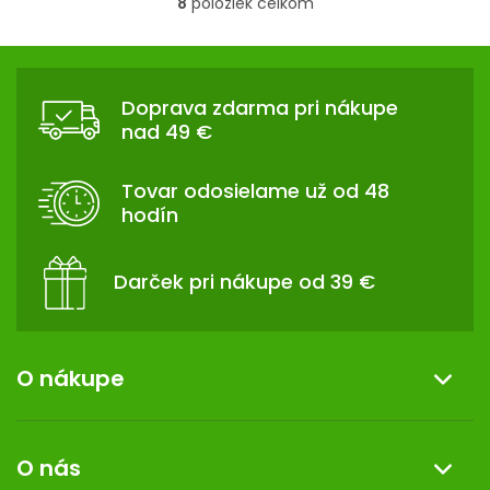
8
položiek celkom
5
5
O
hviezdičiek.
hviezdičiek.
v
Z
l
Á
á
Doprava zdarma pri nákupe
d
P
nad 49 €
a
Ä
c
T
i
Tovar odosielame už od 48
I
e
hodín
p
E
r
v
Darček pri nákupe od 39 €
k
y
v
ý
O nákupe
p
i
Informácie o nákupe
s
O nás
u
Reklamácia a vrátenie tovaru