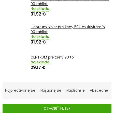
TRÁVENIE
90 tabliet
Na sklade
31,92 €
EROTIKA
Centrum Silver pre ženy 50+ multivitamín
BOLESŤ
90 tabliet
Na sklade
31,92 €
DERMATOLÓGIA
DENTÁLNA
CENTRUM pre ženy 90 tbl
HYGIENA
Na sklade
29,17 €
ZDRAVOTNÍCKE
POMÔCKY
R
A
Najpredávanejšie
Najlacnejšie
Najdrahšie
Abecedne
PRÍRODNÉ
LIEKY
D
E
OTVORIŤ FILTER
VETERINA
N