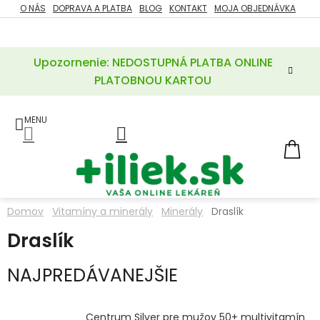
Prejsť
O NÁS
DOPRAVA A PLATBA
BLOG
KONTAKT
MOJA OBJEDNÁVKA
ZĽAVY
na
%
obsah
Upozornenie: NEDOSTUPNÁ PLATBA ONLINE
POTREBY
PRE
PLATOBNOU KARTOU
MATKU
A
DIEŤA
LIEKY
NÁ
KOŠ
VÝŽIVOVÉ
DOPLNKY
Domov
Vitamíny a minerály
Minerály
Draslík
VITAMÍNY
Draslík
A
MINERÁLY
NAJPREDÁVANEJŠIE
KOZMETIKA
Centrum Silver pre mužov 50+ multivitamín