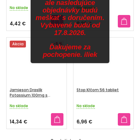
ale nasledujúce
Na sklade
Na sklade
objednávky budú
meškať s doručením.
4,42 €
8,22 €
Vybavené budú od
17.8.2026.
Akcia
–5 %
Ďakujeme za
pochopenie. iliek
Jamieson Draslík
Stop Kŕčom 56 tabliet
Potassium 100mg s
postupným uvoľňovaním
100 tabliet
Na sklade
Na sklade
Priemerné
Priemerné
hodnotenie
hodnotenie
produktu
produktu
14,34 €
6,96 €
je
je
4,7
2,8
z
z