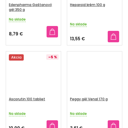
Edenpharma Gaštanový
Heparoid krém 100 g
gél 350 g
Na sklade
Priemerné
Na sklade
hodnotenie
produktu
8,79 €
je
13,55 €
5,0
z
5
Akcia
–5 %
hviezdičiek.
Ascorutin 100 tabliet
Peggy gél Venal 170 g
Na sklade
Na sklade
Priemerné
Priemerné
hodnotenie
hodnotenie
produktu
produktu