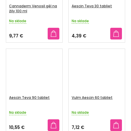
Cannaderm Venosil gél na
Aescin Teva 30 tabliet
žily 100 ml
Na sklade
Na sklade
Priemerné
Priemerné
hodnotenie
hodnotenie
produktu
produktu
9,77 €
4,39 €
je
je
5,0
3,8
z
z
5
5
hviezdičiek.
hviezdičiek.
Aescin Teva 90 tabliet
Vulm Aescin 60 tabliet
Na sklade
Na sklade
Priemerné
Priemerné
hodnotenie
hodnotenie
produktu
produktu
10,55 €
7,12 €
je
je