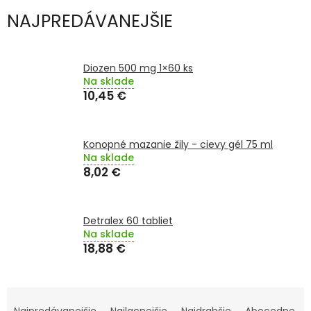
TRÁVENIE
NAJPREDÁVANEJŠIE
EROTIKA
Diozen 500 mg 1×60 ks
BOLESŤ
Na sklade
10,45 €
DERMATOLÓGIA
Konopné mazanie žily - cievy gél 75 ml
DENTÁLNA
Na sklade
HYGIENA
8,02 €
ZDRAVOTNÍCKE
POMÔCKY
Detralex 60 tabliet
Na sklade
18,88 €
PRÍRODNÉ
LIEKY
R
VETERINA
Najpredávanejšie
Najlacnejšie
Najdrahšie
Abecedne