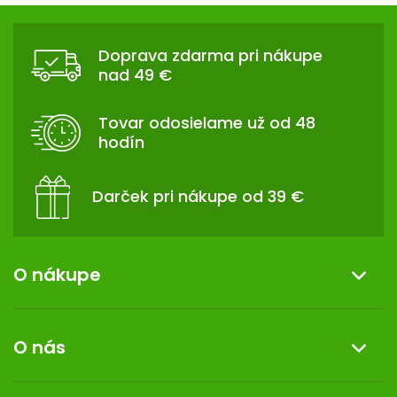
d
Z
o
a
v
Á
c
a
Doprava zdarma pri nákupe
P
n
i
nad 49 €
i
Ä
e
e
p
T
Tovar odosielame už od 48
r
I
hodín
v
E
k
y
Darček pri nákupe od 39 €
v
ý
p
i
O nákupe
s
u
Informácie o nákupe
O nás
Reklamácia a vrátenie tovaru
Doprava a platba
O nás