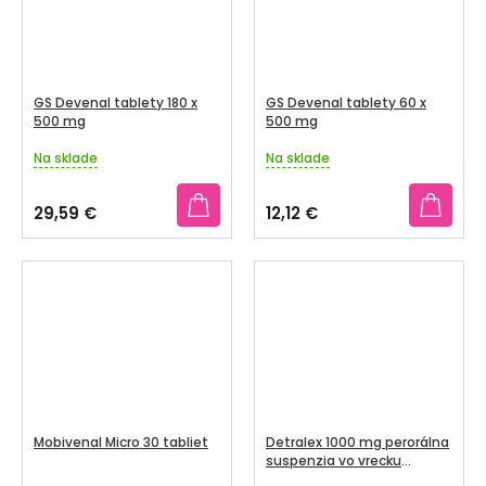
GS Devenal tablety 180 x
GS Devenal tablety 60 x
500 mg
500 mg
Na sklade
Na sklade
Priemerné
Priemerné
hodnotenie
hodnotenie
produktu
produktu
29,59 €
12,12 €
je
je
3,7
5,0
z
z
5
5
hviezdičiek.
hviezdičiek.
Mobivenal Micro 30 tabliet
Detralex 1000 mg perorálna
suspenzia vo vrecku
30x1000 mg