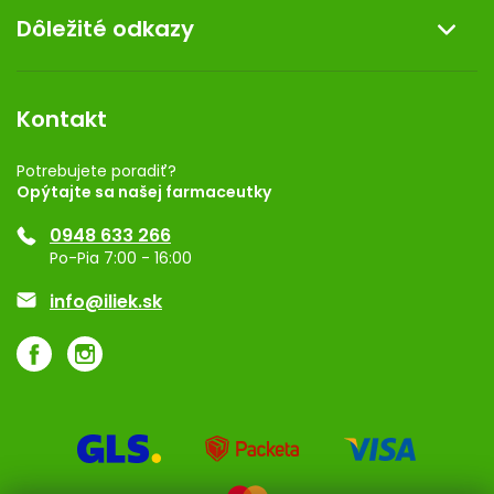
Dôležité odkazy
Darček k nákupu
Kontakt
Obchodné podmienky
Dermocentrum
Blog
Vernostný program
Kontakt
Rozhodnutie na prevádzku
Registrácia
Potrebujete poradiť?
Opýtajte sa našej farmaceutky
Ponuka pre firmy
0948 633 266
Značky
Po-Pia 7:00 - 16:00
Akcie a zľavy
info@iliek.sk