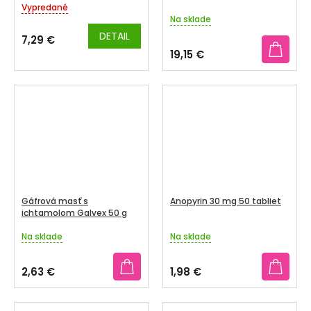
Vypredané
Priemerné
Na sklade
hodnotenie
produktu
DETAIL
7,29 €
je
19,15 €
5,0
z
5
hviezdičiek.
Gáfrová masť s
Anopyrin 30 mg 50 tabliet
ichtamolom Galvex 50 g
Na sklade
Na sklade
Priemerné
Priemerné
hodnotenie
hodnotenie
produktu
produktu
2,63 €
1,98 €
je
je
3,8
5,0
z
z