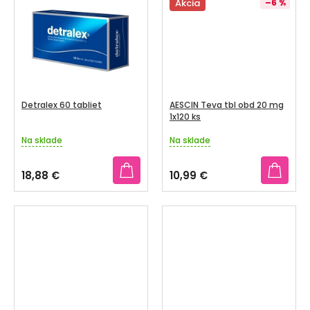
5
5
Akcia
–6 %
V
hviezdičiek.
hviezdičiek.
Detralex 60 tabliet
AESCIN Teva tbl obd 20 mg
1x120 ks
Na sklade
Na sklade
Priemerné
Priemerné
hodnotenie
hodnotenie
produktu
produktu
18,88 €
10,99 €
je
je
3,1
5,0
z
z
5
5
hviezdičiek.
hviezdičiek.