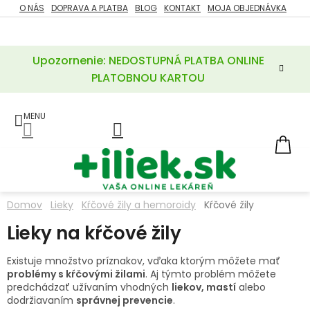
Prejsť
O NÁS
DOPRAVA A PLATBA
BLOG
KONTAKT
MOJA OBJEDNÁVKA
ZĽAVY
na
%
obsah
Upozornenie: NEDOSTUPNÁ PLATBA ONLINE
POTREBY
PRE
PLATOBNOU KARTOU
MATKU
A
DIEŤA
LIEKY
NÁ
KOŠ
VÝŽIVOVÉ
DOPLNKY
Domov
Lieky
Kŕčové žily a hemoroidy
Kŕčové žily
VITAMÍNY
Lieky na kŕčové žily
A
MINERÁLY
Existuje množstvo príznakov, vďaka ktorým môžete mať
problémy s kŕčovými žilami
. Aj týmto problém môžete
KOZMETIKA
predchádzať užívaním vhodných
liekov, mastí
alebo
dodržiavaním
správnej prevencie
.