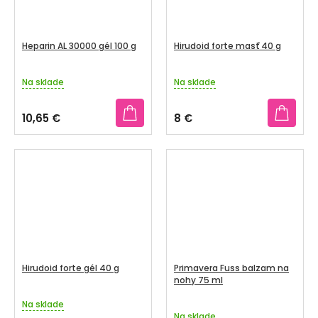
Heparin AL 30000 gél 100 g
Hirudoid forte masť 40 g
Na sklade
Na sklade
Priemerné
Priemerné
hodnotenie
hodnotenie
produktu
produktu
10,65 €
8 €
je
je
3,2
5,0
z
z
5
5
hviezdičiek.
hviezdičiek.
Hirudoid forte gél 40 g
Primavera Fuss balzam na
nohy 75 ml
Na sklade
Priemerné
Na sklade