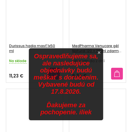
5
5
hviezdičiek.
hviezdičiek.
Durissus hadia masť 1x50
MedPharma Venucare gél
ml
Natural 120 + 30 ml zdarma
×
Ospravedlňujeme sa,
(150 ml)
Na sklade
Skladom do 2 dní
Priemerné
Priemerné
ale nasledujúce
hodnotenie
hodnotenie
objednávky budú
produktu
produktu
11,23 €
6,38 €
meškať s doručením.
je
je
Vybavené budú od
4,7
4,0
z
z
17.8.2026.
5
5
hviezdičiek.
hviezdičiek.
Ďakujeme za
pochopenie. iliek