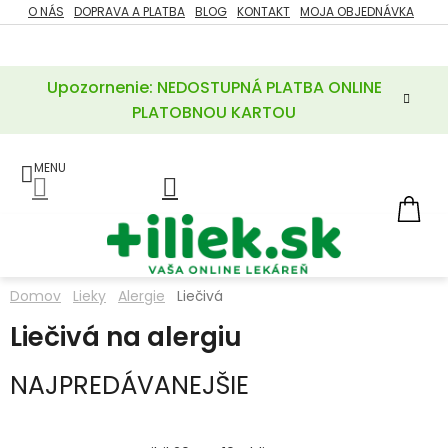
Prejsť
O NÁS
DOPRAVA A PLATBA
BLOG
KONTAKT
MOJA OBJEDNÁVKA
ZĽAVY
na
%
obsah
Upozornenie: NEDOSTUPNÁ PLATBA ONLINE
POTREBY
PRE
PLATOBNOU KARTOU
MATKU
A
DIEŤA
LIEKY
NÁ
KOŠ
VÝŽIVOVÉ
DOPLNKY
Domov
Lieky
Alergie
Liečivá
VITAMÍNY
Liečivá na alergiu
A
MINERÁLY
NAJPREDÁVANEJŠIE
KOZMETIKA