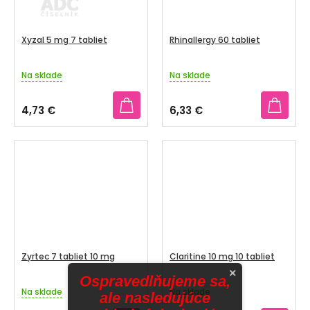
Xyzal 5 mg 7 tabliet
Rhinallergy 60 tabliet
Na sklade
Na sklade
Priemerné
Priemerné
hodnotenie
hodnotenie
produktu
produktu
4,73 €
6,33 €
je
je
5,0
4,5
z
z
5
5
hviezdičiek.
hviezdičiek.
Zyrtec 7 tabliet 10 mg
Claritine 10 mg 10 tabliet
×
Ospravedlňujeme sa,
Na sklade
Na sklade
Priemerné
Priemerné
ale nasledujúce
hodnotenie
hodnotenie