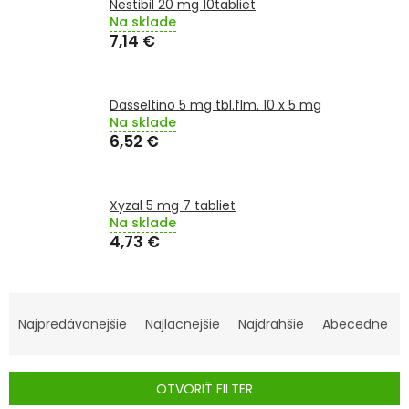
Nestibil 20 mg 10tabliet
TRÁVENIE
Na sklade
7,14 €
EROTIKA
Dasseltino 5 mg tbl.flm. 10 x 5 mg
BOLESŤ
Na sklade
6,52 €
DERMATOLÓGIA
DENTÁLNA
Xyzal 5 mg 7 tabliet
HYGIENA
Na sklade
4,73 €
ZDRAVOTNÍCKE
POMÔCKY
R
A
Najpredávanejšie
Najlacnejšie
Najdrahšie
Abecedne
PRÍRODNÉ
LIEKY
D
E
OTVORIŤ FILTER
VETERINA
N