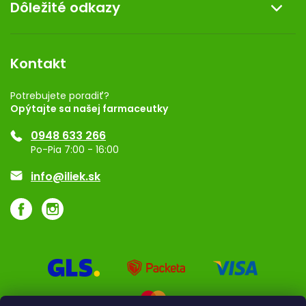
Dôležité odkazy
Darček k nákupu
Kontakt
Obchodné podmienky
Dermocentrum
Blog
Vernostný program
Kontakt
Rozhodnutie na prevádzku
Registrácia
Potrebujete poradiť?
Opýtajte sa našej farmaceutky
Ponuka pre firmy
0948 633 266
Značky
Po-Pia 7:00 - 16:00
Akcie a zľavy
info@iliek.sk