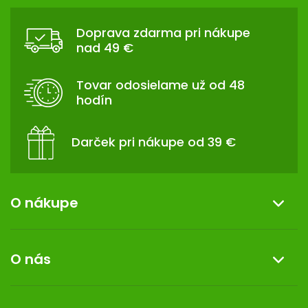
Z
l
Á
á
Doprava zdarma pri nákupe
d
P
nad 49 €
a
Ä
c
T
i
Tovar odosielame už od 48
I
e
hodín
p
E
r
v
Darček pri nákupe od 39 €
k
y
v
ý
O nákupe
p
i
Informácie o nákupe
s
O nás
u
Reklamácia a vrátenie tovaru
Doprava a platba
O nás