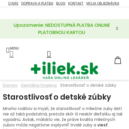
Prejsť
O NÁS
DOPRAVA A PLATBA
BLOG
KONTAKT
MOJA OBJEDNÁVKA
ZĽAVY
na
%
obsah
Upozornenie: NEDOSTUPNÁ PLATBA ONLINE
POTREBY
PRE
PLATOBNOU KARTOU
MATKU
A
DIEŤA
LIEKY
NÁ
KOŠ
VÝŽIVOVÉ
DOPLNKY
Domov
Dentálna hygiena
Starostlivosť o detské zúbky
VITAMÍNY
Starostlivosť o detské zúbky
A
MINERÁLY
Mnoho rodičov si myslí, že starostlivosť o mliečne zuby detí
nie až taká podstatná, pretože skôr či neskôr dieťatku aj tak
KOZMETIKA
vypadnú. Avšak, málokto vie, že práve kvalita mliečnych
zubov môže negatívne ovplyvniť trvalé zuby a
viesť