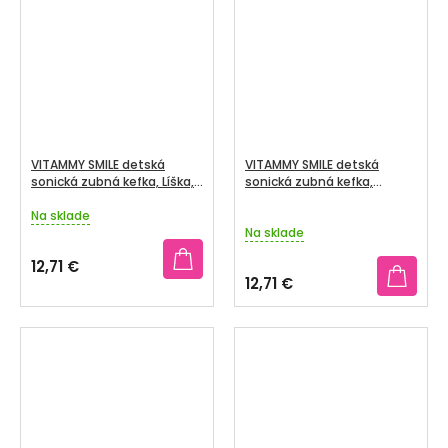
5
hviezdičiek.
VITAMMY SMILE detská
VITAMMY SMILE detská
sonická zubná kefka, Líška,
sonická zubná kefka,
od 3 rokov
Ľadový medveď, od 3 rokov
Na sklade
Priemerné
Na sklade
hodnotenie
produktu
12,71 €
je
12,71 €
5,0
z
5
hviezdičiek.