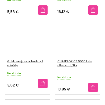
Priemerné
Priemerné
hodnotenie
hodnotenie
produktu
produktu
5,58 €
16,12 €
je
je
5,0
3,7
z
z
5
5
hviezdičiek.
hviezdičiek.
GUM presýpacie hodiny 2
CURAPROX CS 5500 kids
minúty
ultra soft, 3ks
Na sklade
Priemerné
Na sklade
hodnotenie
produktu
3,62 €
je
13,85 €
5,0
z
5
hviezdičiek.