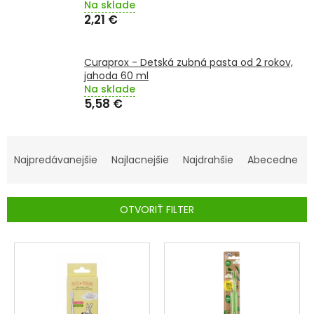
Na sklade
2,21 €
SENIORI
ZNAČKY
Curaprox - Detská zubná pasta od 2 rokov,
jahoda 60 ml
Na sklade
Prihlásenie
5,58 €
R
A
Najpredávanejšie
Najlacnejšie
Najdrahšie
Abecedne
D
E
OTVORIŤ FILTER
N
I
V
E
Ý
P
P
R
I