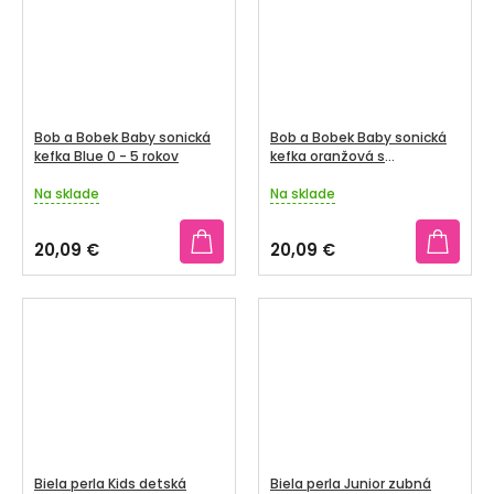
Bob a Bobek Baby sonická
Bob a Bobek Baby sonická
kefka Blue 0 - 5 rokov
kefka oranžová s
bublifukom, 0-5 rokov, v
Na sklade
krabičke
Na sklade
Priemerné
Priemerné
hodnotenie
hodnotenie
produktu
produktu
20,09 €
20,09 €
je
je
3,5
3,3
z
z
5
5
hviezdičiek.
hviezdičiek.
Biela perla Kids detská
Biela perla Junior zubná