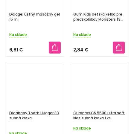
Dologel ústny masážny gél
Gum Kids detská kefka pre
15 ml
predškolákov Monsters (3-
6 rokov)
Na sklade
Na sklade
6,81 €
2,84 €
Fridababy Tooth Hugger 3D
Curaprox CS 5500 ultra soft
zubná kefka
kids zubná kefka 1 ks
Na sklade
Priemerné
Na sklade