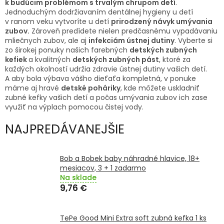
k budúcim problémom s trvalým chrupom detí
.
TRÁVENIE
Jednoduchým dodržiavaním dentálnej hygieny u detí
v ranom veku vytvoríte u detí
prirodzený návyk umývania
EROTIKA
zubov.
Zároveň predídete nielen predčasnému vypadávaniu
mliečnych zubov, ale aj
infekciám ústnej dutiny
. Vyberte si
zo širokej ponuky našich farebných
detských zubných
BOLESŤ
kefiek
a kvalitných
detských zubných pást
, ktoré za
každých okolností udržia zdravie ústnej dutiny vašich detí.
A aby bola výbava vášho dieťaťa kompletná, v ponuke
DERMATOLÓGIA
máme aj hravé
detské poháriky
, kde môžete uskladniť
zubné kefky vašich detí a počas umývania zubov ich zase
využiť na výplach pomocou čistej vody.
DENTÁLNA
HYGIENA
NAJPREDÁVANEJŠIE
ZDRAVOTNÍCKE
POMÔCKY
Bob a Bobek baby náhradné hlavice, 18+
mesiacov, 3 + 1 zadarmo
Na sklade
PRÍRODNÉ
LIEKY
9,76 €
VETERINA
TePe Good Mini Extra soft zubná kefka 1 ks