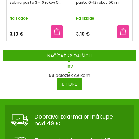
zubná pasta 3 – 6 rokov 50
pasta 6-12 rokov 50 ml
ml
Na sklade
Na sklade
3,10 €
3,10 €
NAČÍTAŤ 26 ĎALŠÍCH
S
1
2
t
O
58
položiek celkom
r
v
á
HORE
l
n
á
k
d
Z
o
a
v
Á
c
a
Doprava zdarma pri nákupe
P
n
i
nad 49 €
i
Ä
e
e
p
T