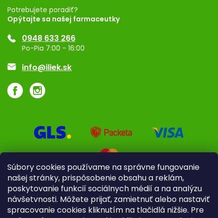
Registrácia
Potrebujete poradiť?
Opýtajte sa našej farmaceutky
Ponuka pre firmy
0948 633 266
Značky
Po-Pia 7:00 - 16:00
Akcie a zľavy
info@iliek.sk
Súbory cookies používame na správne fungovanie
našej stránky, prispôsobenie obsahu a reklám,
poskytovanie funkcií sociálnych médií a na analýzu
návšetvnosti. Môžete prijať, zamietnuť alebo nastaviť
spracovanie cookies kliknutím na tlačidlá nižšie. Pre