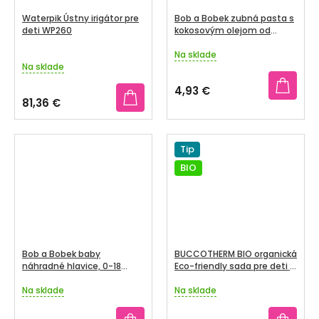
Waterpik Ústny irigátor pre
Bob a Bobek zubná pasta s
deti WP260
kokosovým olejom od
0.rokov 50 ml
Na sklade
Priemerné
Na sklade
hodnotenie
produktu
4,93 €
je
81,36 €
5,0
z
5
Tip
hviezdičiek.
BIO
Bob a Bobek baby
BUCCOTHERM BIO organická
náhradné hlavice, 0-18
Eco-friendly sada pre deti 2
mesiacov, 3+1 zadarmo
- 6 rokov, jahoda
Na sklade
Na sklade
Priemerné
Priemerné
hodnotenie
hodnotenie
produktu
produktu