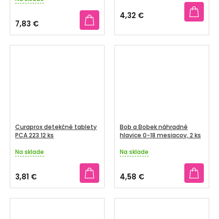
hodnotenie
produktu
4,32 €
je
7,83 €
5,0
z
5
hviezdičiek.
Curaprox detekčné tablety
Bob a Bobek náhradné
PCA 223 12 ks
hlavice 0-18 mesiacov, 2 ks
Na sklade
Na sklade
Priemerné
Priemerné
hodnotenie
hodnotenie
produktu
produktu
3,81 €
4,58 €
je
je
5,0
5,0
z
z
5
5
hviezdičiek.
hviezdičiek.