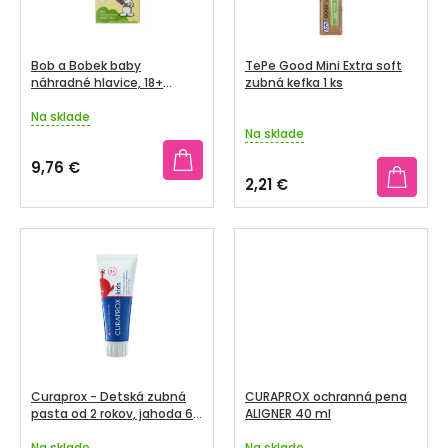
O
S
D
P
U
R
Bob a Bobek baby
TePe Good Mini Extra soft
K
O
náhradné hlavice, 18+
zubná kefka 1 ks
mesiacov, 3 + 1 zadarmo
T
D
Na sklade
Priemerné
O
Na sklade
U
hodnotenie
V
produktu
K
9,76 €
je
2,21 €
T
5,0
z
O
5
V
hviezdičiek.
Curaprox - Detská zubná
CURAPROX ochranná pena
pasta od 2 rokov, jahoda 60
ALIGNER 40 ml
ml
Na sklade
Na sklade