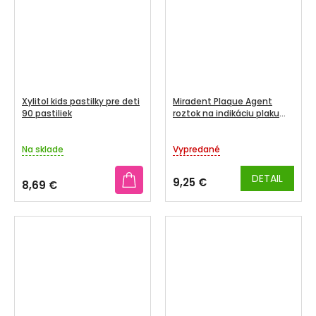
Xylitol kids pastilky pre deti
Miradent Plaque Agent
90 pastiliek
roztok na indikáciu plaku
500 ml
Na sklade
Vypredané
DETAIL
9,25 €
8,69 €