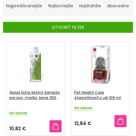
A
Najpredávanejšie
Najlacnejšie
Najdrahšie
Abecedne
SENIORI
D
E
ZNAČKY
OTVORIŤ FILTER
N
I
Prihlásenie
V
E
Ý
P
P
R
I
O
S
D
P
U
R
Alavis Extra šetrný šampón
Pet Health Care
K
O
pre psy, mačky, kone 250
starostlivosť o uši 100 ml
ml
T
D
Na sklade
Priemerné
O
Na sklade
U
hodnotenie
V
produktu
K
12,84 €
je
10,82 €
T
4,5