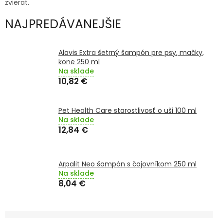
zvierat.
TRÁVENIE
NAJPREDÁVANEJŠIE
EROTIKA
Alavis Extra šetrný šampón pre psy, mačky,
BOLESŤ
kone 250 ml
Na sklade
10,82 €
DERMATOLÓGIA
DENTÁLNA
Pet Health Care starostlivosť o uši 100 ml
HYGIENA
Na sklade
12,84 €
ZDRAVOTNÍCKE
POMÔCKY
Arpalit Neo šampón s čajovníkom 250 ml
Na sklade
PRÍRODNÉ
LIEKY
8,04 €
VETERINA
R