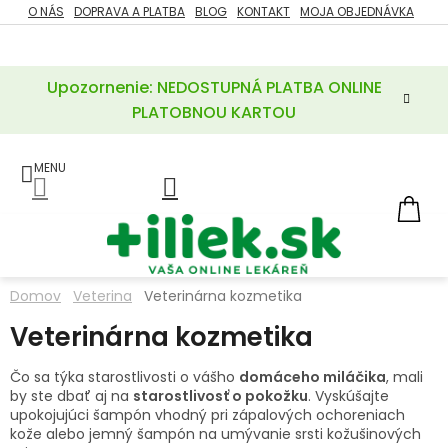
Prejsť
O NÁS
DOPRAVA A PLATBA
BLOG
KONTAKT
MOJA OBJEDNÁVKA
ZĽAVY
na
%
obsah
Upozornenie: NEDOSTUPNÁ PLATBA ONLINE
POTREBY
PRE
PLATOBNOU KARTOU
MATKU
A
DIEŤA
LIEKY
NÁ
KOŠ
VÝŽIVOVÉ
DOPLNKY
Domov
Veterina
Veterinárna kozmetika
VITAMÍNY
Veterinárna kozmetika
A
MINERÁLY
Čo sa týka starostlivosti o vášho
domáceho miláčika
, mali
by ste dbať aj na
starostlivosť o pokožku
. Vyskúšajte
KOZMETIKA
upokojujúci šampón vhodný pri zápalových ochoreniach
kože alebo jemný šampón na umývanie srsti kožušinových