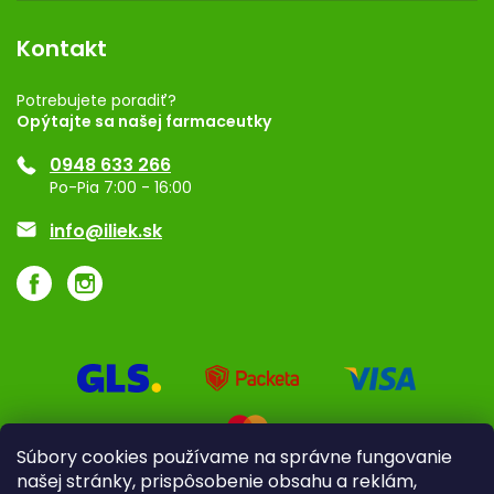
Dermocentrum
Blog
Vernostný program
Kontakt
Rozhodnutie na prevádzku
Registrácia
Potrebujete poradiť?
Opýtajte sa našej farmaceutky
Ponuka pre firmy
0948 633 266
Značky
Po-Pia 7:00 - 16:00
Akcie a zľavy
info@iliek.sk
Súbory cookies používame na správne fungovanie
našej stránky, prispôsobenie obsahu a reklám,