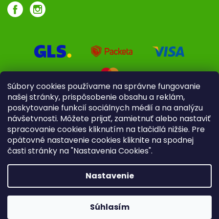
Súbory cookies používame na správne fungovanie
našej stránky, prispôsobenie obsahu a reklám,
poskytovanie funkcií sociálnych médií a na analýzu
návšetvnosti. Môžete prijať, zamietnuť alebo nastaviť
spracovanie cookies kliknutím na tlačidlá nižšie. Pre
opätovné nastavenie cookies kliknite na spodnej
časti stránky na "Nastavenia Cookies".
Pre firmy
Poradenstvo
Nastavenie
Copyright 2026
iliek.sk
. Všetky práva vyhradené.
Upraviť
nastavenie cookies
Súhlasím
Vytvoril Shoptet
|
mime digital