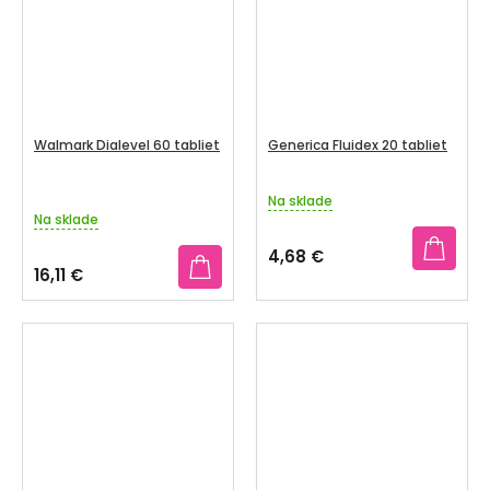
Walmark Dialevel 60 tabliet
Generica Fluidex 20 tabliet
Na sklade
Priemerné
Na sklade
hodnotenie
produktu
4,68 €
je
16,11 €
4,1
z
5
hviezdičiek.