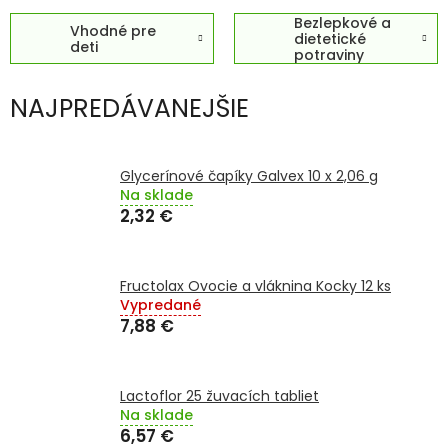
Bezlepkové a
Vhodné pre
SENIORI
dietetické
deti
potraviny
ZNAČKY
NAJPREDÁVANEJŠIE
Prihlásenie
Glycerínové čapíky Galvex 10 x 2,06 g
Na sklade
2,32 €
Fructolax Ovocie a vláknina Kocky 12 ks
Vypredané
7,88 €
Lactoflor 25 žuvacích tabliet
Na sklade
6,57 €