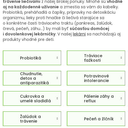
trávenie liečivami
z našej širokej ponuky. Mnohé sú
vhodné
TRÁVENIE
aj
na každodenné užívanie
a zmestia sa vám do kabelky.
Probiotiká, preháňadlá a čapíky, prípravky na detoxikáciu
EROTIKA
organizmu, lieky proti hnačke či liečivá starajúce sa
o konkrétne časti tráviaceho traktu (pankreas, žalúdok,
črevá, pečeň, záhu...) by mali byť
súčasťou domácej
BOLESŤ
i dovolenkovej lekárničky
. V našej
lekárni
sa nachádzajú aj
produkty vhodné pre deti.
DERMATOLÓGIA
Tráviace
Probiotiká
ťažkosti
DENTÁLNA
HYGIENA
Chudnutie,
Potravinové
detox a
intolerancie
antiparazitiká
ZDRAVOTNÍCKE
POMÔCKY
Cukrovka a
Pálenie záhy a
umelé sladidlá
reflux
PRÍRODNÉ
LIEKY
Žalúdok a
Pečeň a žlčník
trávenie
VETERINA