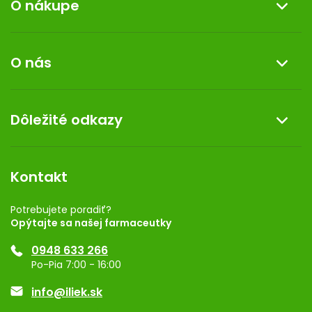
O nákupe
s
u
Informácie o nákupe
O nás
Reklamácia a vrátenie tovaru
Doprava a platba
O nás
Dôležité odkazy
Darček k nákupu
Kontakt
Obchodné podmienky
Dermocentrum
Blog
Vernostný program
Kontakt
Rozhodnutie na prevádzku
Registrácia
Potrebujete poradiť?
Opýtajte sa našej farmaceutky
Ponuka pre firmy
0948 633 266
Značky
Po-Pia 7:00 - 16:00
Akcie a zľavy
info@iliek.sk