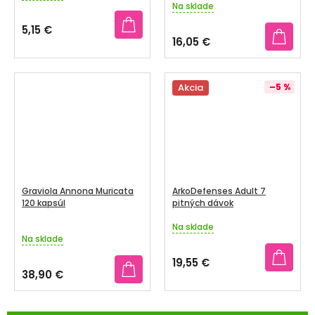
Na sklade
hodnotenie
produktu
5,15 €
je
16,05 €
5,0
z
5
Akcia
–5 %
hviezdičiek.
Graviola Annona Muricata
ArkoDefenses Adult 7
120 kapsúl
pitných dávok
Na sklade
Priemerné
Na sklade
hodnotenie
produktu
19,55 €
je
38,90 €
3,3
z
5