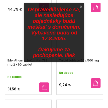
hodnotenie
hodnotenie
×
produktu
produktu
Ospravedlňujeme sa,
44,79 €
5,98 €
je
je
ale nasledujúce
4,0
4,0
objednávky budú
z
z
5
5
meškať s doručením.
hviezdičiek.
hviezdičiek.
Vybavené budú od
17.8.2026.
Ďakujeme za
pochopenie. iliek
EdenPharma L-Karnitin 732
Talcid tablety 50 x 500 mg
mg 2 x 60 tabliet
Na sklade
Priemerné
Na sklade
hodnotenie
produktu
9,74 €
je
31,56 €
3,7
z
5
hviezdičiek.