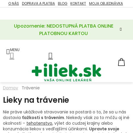
Prejsť
O NÁS
DOPRAVA A PLATBA
BLOG
KONTAKT
MOJA OBJEDNÁVKA
ZĽAVY
na
%
obsah
Upozornenie: NEDOSTUPNÁ PLATBA ONLINE
POTREBY
PRE
PLATOBNOU KARTOU
MATKU
A
DIEŤA
LIEKY
NÁ
KOŠ
VÝŽIVOVÉ
DOPLNKY
Domov
Trávenie
VITAMÍNY
Lieky na trávenie
A
MINERÁLY
Nie práve ukážkové stravovanie sa postará o to, že sa u nás
dostavia
ťažkosti s trávením
. Niekedy však za to môžu aj iné
KOZMETIKA
okolnosti –
tehotenstvo
, výlet do cudzej krajiny alebo
konzumácia liekov s vedľajšími účinkami.
Upravte svoje