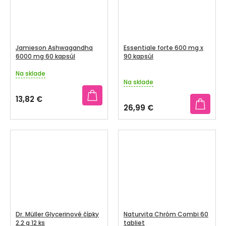
Jamieson Ashwagandha
Essentiale forte 600 mg x
6000 mg 60 kapsúl
90 kapsúl
Na sklade
Priemerné
Na sklade
hodnotenie
produktu
13,82 €
je
26,99 €
3,7
z
5
hviezdičiek.
Dr. Müller Glycerinové čípky
Naturvita Chróm Combi 60
2.2 g 12 ks
tabliet