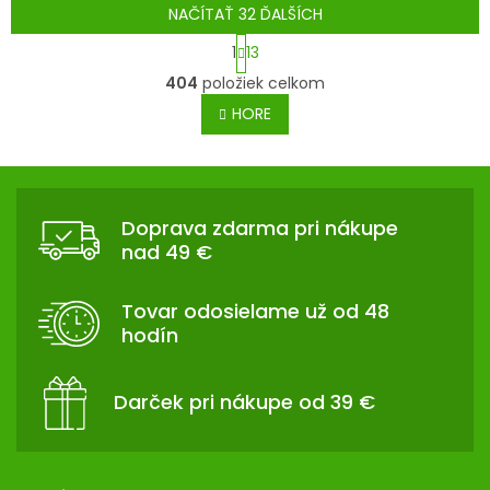
hviezdičiek.
NAČÍTAŤ 32 ĎALŠÍCH
S
1
13
t
O
404
položiek celkom
r
v
á
HORE
l
n
á
k
d
Z
o
a
v
Á
c
a
Doprava zdarma pri nákupe
P
n
i
nad 49 €
i
Ä
e
e
p
T
Tovar odosielame už od 48
r
I
hodín
v
E
k
y
Darček pri nákupe od 39 €
v
ý
p
i