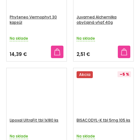
Phyteneo Vermophyt 30
Juvamed Alchemilka
kapsúl
obyčajná vňať 40g
Na sklade
Na sklade
14,39 €
2,51 €
Akcia
–5 %
Lipoxal UltraFit tbl 1x180 ks
BISACODYL-K tbl 5mg 105 ks
Na sklade
Na sklade
Priemerné
Priemerné