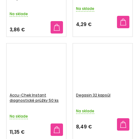
Na sklade
Priemerné
Na sklade
hodnotenie
produktu
4,29 €
je
3,86 €
5,0
z
5
hviezdičiek.
Accu-Chek Instant
Degasin 32 kapsúl
diagnostické prúžky 50 ks
Na sklade
Priemerné
Na sklade
hodnotenie
produktu
8,49 €
je
11,35 €
3,3