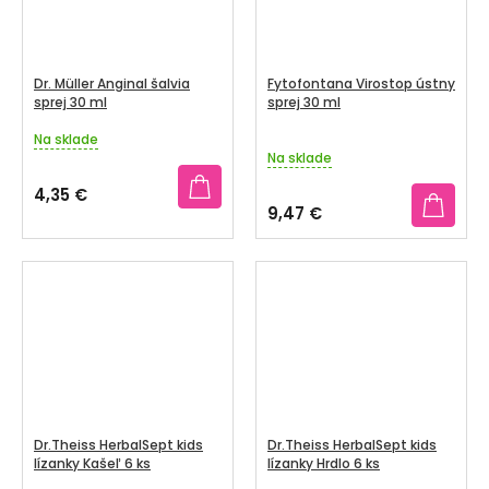
Dr. Müller Anginal šalvia
Fytofontana Virostop ústny
sprej 30 ml
sprej 30 ml
Na sklade
Priemerné
Na sklade
hodnotenie
produktu
4,35 €
je
9,47 €
5,0
z
5
hviezdičiek.
Dr.Theiss HerbalSept kids
Dr.Theiss HerbalSept kids
lízanky Kašeľ 6 ks
lízanky Hrdlo 6 ks