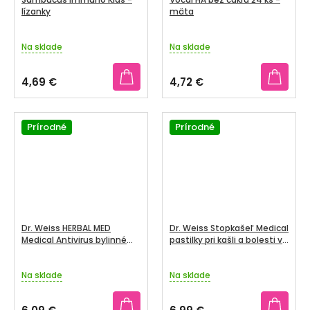
lízanky
mäta
Na sklade
Na sklade
4,69 €
4,72 €
Prírodné
Prírodné
Dr. Weiss HERBAL MED
Dr. Weiss Stopkašeľ Medical
Medical Antivirus bylinné
pastilky pri kašli a bolesti v
pastilky 1x20 ks
krku 24 ks
Na sklade
Na sklade