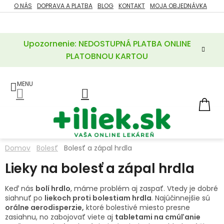
Prejsť
O NÁS
DOPRAVA A PLATBA
BLOG
KONTAKT
MOJA OBJEDNÁVKA
ZĽAVY
na
%
obsah
Upozornenie: NEDOSTUPNÁ PLATBA ONLINE
POTREBY
PRE
PLATOBNOU KARTOU
MATKU
A
DIEŤA
LIEKY
NÁ
KOŠ
VÝŽIVOVÉ
DOPLNKY
Domov
Bolesť
Bolesť a zápal hrdla
VITAMÍNY
Lieky na bolesť a zápal hrdla
A
MINERÁLY
Keď nás
bolí hrdlo
, máme problém aj zaspať. Vtedy je dobré
siahnuť po
liekoch proti bolestiam hrdla
. Najúčinnejšie sú
KOZMETIKA
orálne aerodisperzie,
ktoré bolestivé miesto presne
zasiahnu, no zabojovať viete aj
tabletami na cmúľanie