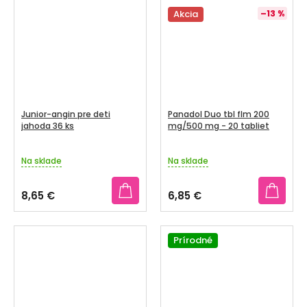
5
Akcia
–13 %
hviezdičiek.
Junior-angin pre deti
Panadol Duo tbl flm 200
jahoda 36 ks
mg/500 mg - 20 tabliet
Na sklade
Na sklade
8,65 €
6,85 €
Prírodné