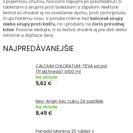
s príjemnou chuťou, horúcimi nápojmi pri prechladnutí či
TRÁVENIE
tabletami a sirupmi proti bolestiam a zápalom. Niektoré
liečivá sú vhodné aj na osvieženie dychu, proti zachrípnutiu
EROTIKA
či upchatému nosu. V ponuke máme tiež
kalciové sirupy
alebo sirupy proti kašľu
, no i produkty na
čisto prírodnej
báze
. Pozorne sledujte, či sú liečivá vhodné aj pre deti alebo
BOLESŤ
tehotné a dojčiace ženy.
NAJPREDÁVANEJŠIE
DERMATOLÓGIA
CALCIUM CHLORATUM-TEVA sol por
DENTÁLNA
HYGIENA
(fľ.skl.hnedá) 1x100 ml
Na sklade
5,62 €
ZDRAVOTNÍCKE
POMÔCKY
Neo-Angin bez cukru 24 pastiliek
PRÍRODNÉ
Na sklade
LIEKY
8,49 €
VETERINA
Panadol Migréna 20 tabliet x