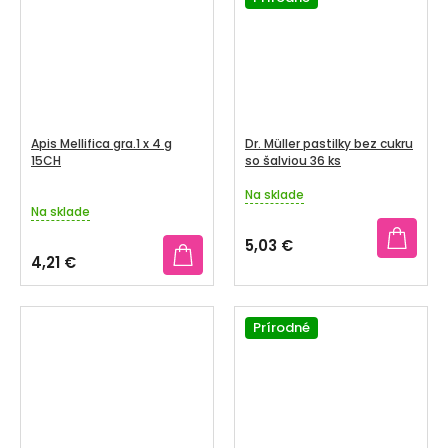
Apis Mellifica gra.1 x 4 g
Dr. Müller pastilky bez cukru
15CH
so šalviou 36 ks
Na sklade
Priemerné
Na sklade
hodnotenie
produktu
5,03 €
je
4,21 €
5,0
z
5
Prírodné
hviezdičiek.