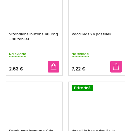
Vitabalans Ibutabs 400mg
Vocal kids 24 pastiliek
- 30 tabliet
Na sklade
Na sklade
2,63 €
7,22 €
Prírodné
Sambucus Immuno Kids -
Vocal HA bez cukru 24 ks -