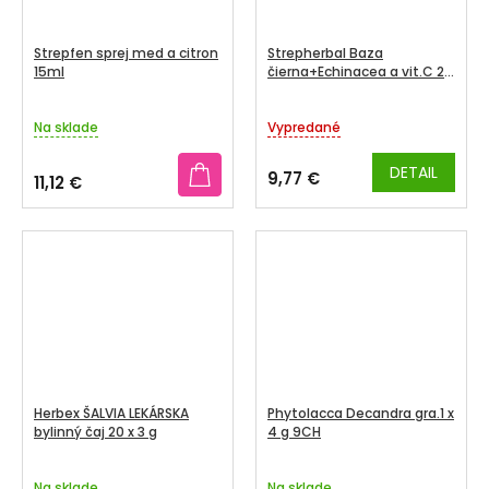
Strepfen sprej med a citron
Strepherbal Baza
15ml
čierna+Echinacea a vit.C 24
pastiliek
Na sklade
Vypredané
DETAIL
9,77 €
11,12 €
Herbex ŠALVIA LEKÁRSKA
Phytolacca Decandra gra.1 x
bylinný čaj 20 x 3 g
4 g 9CH
Na sklade
Na sklade