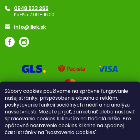
0948 633 266
Značky
Po-Pia 7:00 - 16:00
Akcie a zľavy
info@iliek.sk
Súbory cookies používame na správne fungovanie
našej stránky, prispôsobenie obsahu a reklám,
poskytovanie funkcií sociálnych médií a na analýzu
návšetvnosti. Môžete prijať, zamietnuť alebo nastaviť
spracovanie cookies kliknutím na tlačidlá nižšie. Pre
opätovné nastavenie cookies kliknite na spodnej
časti stránky na "Nastavenia Cookies".
Pre firmy
Poradenstvo