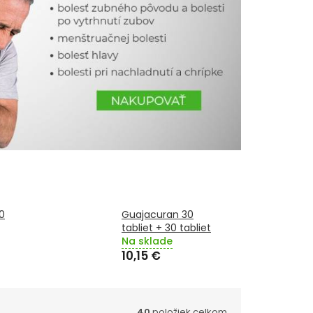
0
Guajacuran 30
tabliet + 30 tabliet
Na sklade
10,15 €
40
položiek celkom