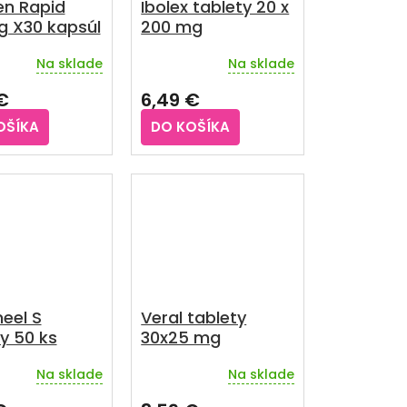
en Rapid
Ibolex tablety 20 x
 X30 kapsúl
200 mg
Na sklade
Na sklade
rné
Priemerné
enie
hodnotenie
€
6,49 €
u
produktu
je
OŠÍKA
DO KOŠÍKA
3,9
z
5
iek.
hviezdičiek.
eel S
Veral tablety
y 50 ks
30x25 mg
Na sklade
Na sklade
rné
enie