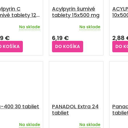
lpyrin C
Acylpyrin šumivé
ACYLP
ivé tablety 12
tablety 15x500 mg
10x50
Na sklade
Na sklade
emerné
Priemerné
Prieme
notenie
hodnotenie
hodnot
79 €
6,19 €
2,88 
duktu
produktu
produkt
je
je
O KOŠÍKA
DO KOŠÍKA
DO K
4,5
3,3
z
z
5
5
zdičiek.
hviezdičiek.
hviezdič
-400 30 tabliet
PANADOL Extra 24
Panado
tabliet
tablie
Na sklade
Na sklade
emerné
Priemerné
Prieme