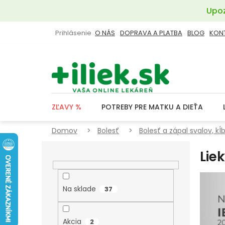
Prejsť
Upoz
na
obsah
Prihlásenie
O NÁS
DOPRAVA A PLATBA
BLOG
KON
ZĽAVY %
POTREBY PRE MATKU A DIEŤA
Domov
Bolesť
Bolesť a zápal svalov, kĺ
B
Lie
O
Č
N
Na sklade
37
Ý
P
Akcia
2