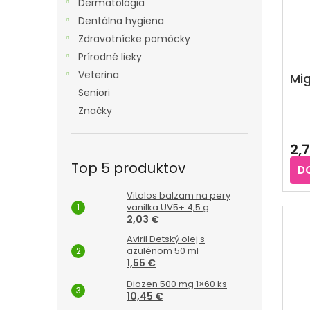
Dermatológia
Dentálna hygiena
Zdravotnícke pomôcky
Prírodné lieky
Veterina
Mig
Seniori
Značky
2,
Top 5 produktov
D
Vitalos balzam na pery
vanilka UV5+ 4,5 g
2,03 €
Aviril Detský olej s
azulénom 50 ml
1,55 €
Diozen 500 mg 1×60 ks
10,45 €