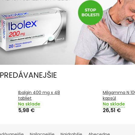
PREDÁVANEJŠIE
Ibalgin 400 mg x 48
Milgamma N 10
tabliet
kapsúl
Na sklade
Na sklade
5,98 €
26,51 €
edávanejšie
Najlacnejšie
Najdrahšie
Abecedne