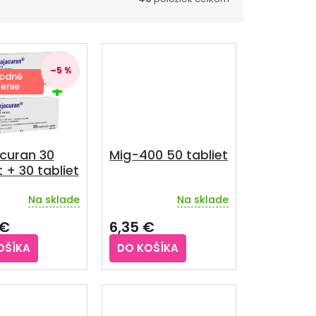
–5 %
odné
enie
curan 30
Mig-400 50 tabliet
t + 30 tabliet
Na sklade
Na sklade
rné
enie
 €
6,35 €
u
OŠÍKA
DO KOŠÍKA
iek.