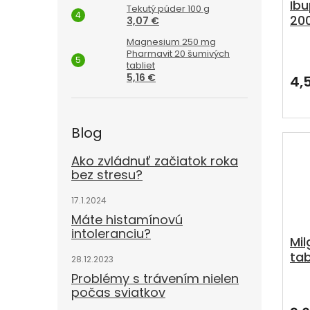
Ib
Tekutý púder 100 g
20
3,07 €
prá
Magnesium 250 mg
m
Pri
Pharmavit 20 šumivých
hod
tabliet
pro
5,16 €
4,
je
5,0
z
5
Blog
hvie
Ako zvládnuť začiatok roka
bez stresu?
17.1.2024
Máte histamínovú
intoleranciu?
Mi
tab
28.12.2023
Problémy s trávením nielen
počas sviatkov