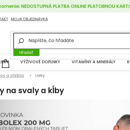
ornenie: NEDOSTUPNÁ PLATBA ONLINE PLATOBNOU KART
TAKT
MOJA OBJEDNÁVKA
Hľadať
LIEKY
VÝŽIVOVÉ DOPLNKY
VITAMÍNY A MINERÁLY
K
NÁKUPNÝ
KOŠÍK
bov a chrbta
Lieky
ky na svaly a kĺby