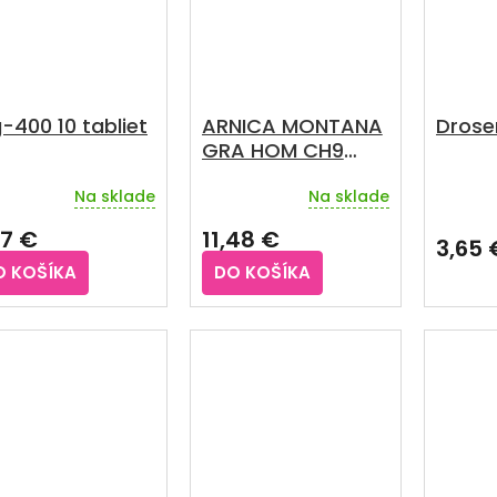
-400 10 tabliet
ARNICA MONTANA
Drose
GRA HOM CH9
(tuba PP) 3x4 g
Na sklade
Na sklade
Priemerné
hodnotenie
77 €
11,48 €
produktu
3,65 
je
O KOŠÍKA
DO KOŠÍKA
4,0
z
5
hviezdičiek.