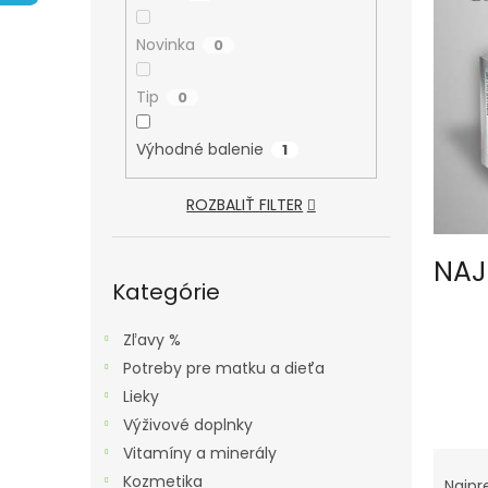
A
N
Novinka
0
E
L
Tip
0
Výhodné balenie
1
ROZBALIŤ FILTER
NAJ
Preskočiť
kategórie
Kategórie
Zľavy %
Potreby pre matku a dieťa
Lieky
Výživové doplnky
Vitamíny a minerály
R
Kozmetika
Najpr