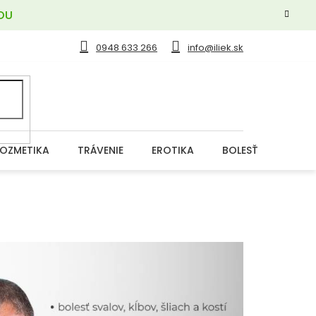
OU
0948 633 266
info@iliek.sk
OZMETIKA
TRÁVENIE
EROTIKA
BOLESŤ
DERM