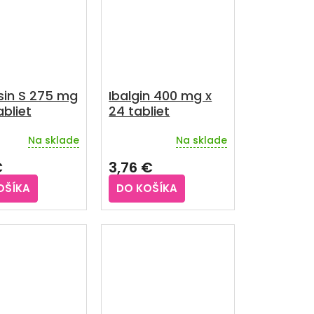
sin S 275 mg
Ibalgin 400 mg x
abliet
24 tabliet
Na sklade
Na sklade
rné
Priemerné
enie
hodnotenie
€
3,76 €
u
produktu
je
OŠÍKA
DO KOŠÍKA
5,0
z
5
iek.
hviezdičiek.