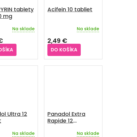
YRIN tablety
Acifein 10 tabliet
0 mg
Na sklade
Na sklade
rné
Priemerné
enie
hodnotenie
€
2,49 €
u
produktu
je
OŠÍKA
DO KOŠÍKA
2,8
z
5
iek.
hviezdičiek.
l Ultra 12
Panadol Extra
t
Rapide 12
šumivých tabliet
Na sklade
Na sklade
rné
Priemerné