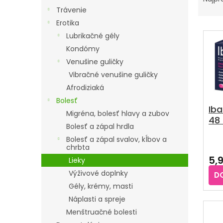
A
Trávenie
D
Erotika
E
V
Lubrikačné gély
N
Ý
Kondómy
I
P
Venušine guličky
E
I
Vibračné venušine guličky
P
S
Afrodiziaká
R
P
Bolesť
O
Iba
R
Migréna, bolesť hlavy a zubov
48 
D
O
Bolesť a zápal hrdla
U
D
Bolesť a zápal svalov, kĺbov a
Pri
K
chrbta
U
hod
5,
T
Lieky
pro
K
je
O
Výživové doplnky
D
T
4,3
Gély, krémy, masti
V
z
O
5
Náplasti a spreje
V
hvie
Menštruačné bolesti