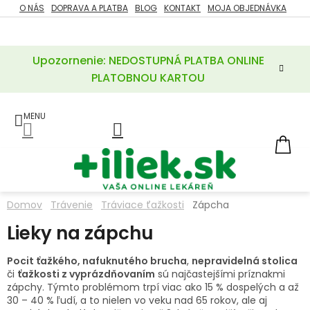
Prejsť
O NÁS
DOPRAVA A PLATBA
BLOG
KONTAKT
MOJA OBJEDNÁVKA
ZĽAVY
na
%
obsah
Upozornenie: NEDOSTUPNÁ PLATBA ONLINE
POTREBY
PRE
PLATOBNOU KARTOU
MATKU
A
DIEŤA
LIEKY
NÁ
KOŠ
VÝŽIVOVÉ
DOPLNKY
Domov
Trávenie
Tráviace ťažkosti
Zápcha
VITAMÍNY
Lieky na zápchu
A
MINERÁLY
Pocit ťažkého, nafuknutého brucha
,
nepravidelná stolica
či
ťažkosti z vyprázdňovaním
sú najčastejšími príznakmi
KOZMETIKA
zápchy. Týmto problémom trpí viac ako 15 % dospelých a až
30 –­ 40 % ľudí, a to nielen vo veku nad 65 rokov, ale aj