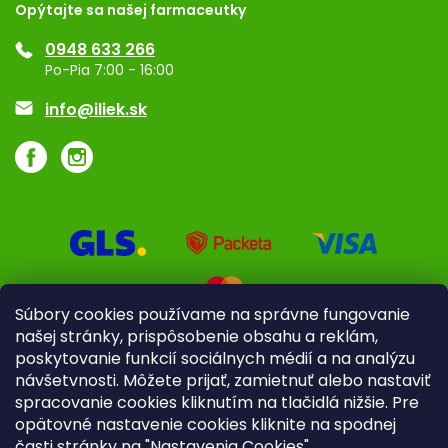
Opýtajte sa našej farmaceutky
Ponuka pre firmy
0948 633 266
Značky
Po-Pia 7:00 - 16:00
Akcie a zľavy
info@iliek.sk
Súbory cookies používame na správne fungovanie
našej stránky, prispôsobenie obsahu a reklám,
poskytovanie funkcií sociálnych médií a na analýzu
návšetvnosti. Môžete prijať, zamietnuť alebo nastaviť
spracovanie cookies kliknutím na tlačidlá nižšie. Pre
opätovné nastavenie cookies kliknite na spodnej
časti stránky na "Nastavenia Cookies".