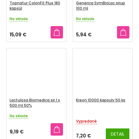
Topnatur ColonFit Plus 180
Generica SymBioLac sirup
kapsúl
100 ml
Na sklade
Na sklade
Priemerné
Priemerné
hodnotenie
hodnotenie
produktu
produktu
15,09 €
5,94 €
je
je
5,0
3,8
z
z
5
5
hviezdičiek.
hviezdičiek.
Lactulosa Biomedica sir.1 x
Kreon 10000 kapsuly 50 ks
500 ml 50%
Na sklade
Priemerné
Vypredané
hodnotenie
produktu
9,19 €
DETAIL
je
7,20 €