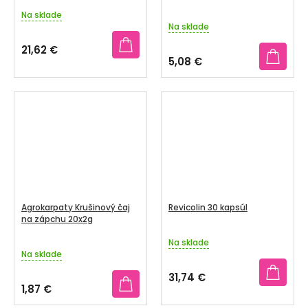
20x2,2g
Na sklade
Priemerné
Na sklade
hodnotenie
produktu
21,62 €
je
5,08 €
3,6
z
5
hviezdičiek.
Agrokarpaty Krušinový čaj
Revicolin 30 kapsúl
na zápchu 20x2g
Na sklade
Priemerné
Na sklade
hodnotenie
produktu
31,74 €
je
1,87 €
4,2