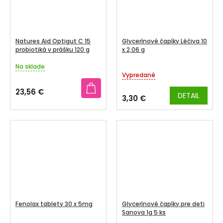
Natures Aid Optigut C 15
Glycerínové čapíky Léčiva 10
probiotiká v prášku 120 g
x 2,06 g
Na sklade
Priemerné
Vypredané
hodnotenie
produktu
23,56 €
DETAIL
je
3,30 €
4,0
z
5
hviezdičiek.
Fenolax tablety 30 x 5mg
Glycerínové čapíky pre deti
Sanova 1g 5 ks