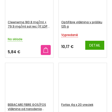
Cleenema 180,8 mg/ml +
OptiFibre vláknina v prášku
79,9 mg/ml sol rec (fľ.LDPE)
125 g
1x133 ml
Vypredané
Priemerné
Na sklade
hodnotenie
produktu
DETAIL
10,17 €
je
5,84 €
5,0
z
5
hviezdičiek.
BEBACARE FIBRE GOS/FOS
Forlax 4g x 20 vreciek
vláknina od narodenia