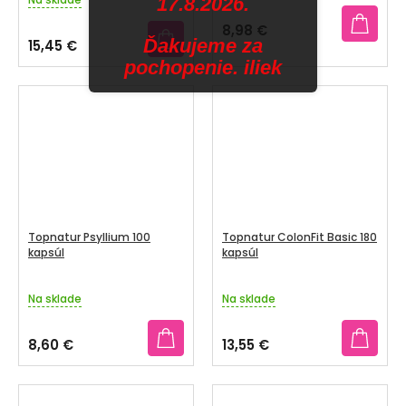
17.8.2026.
hodnotenie
produktu
8,98 €
je
Ďakujeme za
15,45 €
4,0
pochopenie. iliek
z
5
hviezdičiek.
Topnatur Psyllium 100
Topnatur ColonFit Basic 180
kapsúl
kapsúl
Na sklade
Na sklade
8,60 €
13,55 €