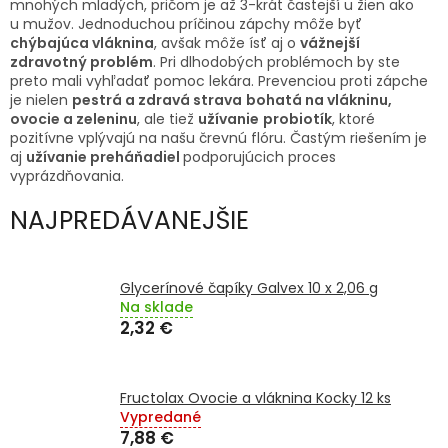
mnohých mladých, pričom je až 3-krát častejší u žien ako
TRÁVENIE
u mužov. Jednoduchou príčinou zápchy môže byť
chýbajúca vláknina
, avšak môže ísť aj o
vážnejší
EROTIKA
zdravotný problém
. Pri dlhodobých problémoch by ste
preto mali vyhľadať pomoc lekára. Prevenciou proti zápche
je nielen
pestrá a zdravá strava
bohatá na vlákninu,
BOLESŤ
ovocie a zeleninu
, ale tiež
užívanie
probiotík
, ktoré
pozitívne vplývajú na našu črevnú flóru. Častým riešením je
aj
užívanie preháňadiel
podporujúcich proces
DERMATOLÓGIA
vyprázdňovania.
NAJPREDÁVANEJŠIE
DENTÁLNA
HYGIENA
Glycerínové čapíky Galvex 10 x 2,06 g
ZDRAVOTNÍCKE
POMÔCKY
Na sklade
2,32 €
PRÍRODNÉ
LIEKY
Fructolax Ovocie a vláknina Kocky 12 ks
Vypredané
VETERINA
7,88 €