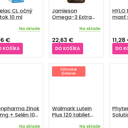
elac CL očný
Jamieson
HYLO 
tok 10 ml
Omega-3 Extra
masť s
Strength 700 mg
Na sklade
Na sklade
100 kapsúl
emerné
Priemerné
notenie
hodnotenie
96 €
22,63 €
11,28
duktu
produktu
je
O KOŠÍKA
DO KOŠÍKA
DO K
4,5
z
5
zdičiek.
hviezdičiek.
Výhodné
balenie
enpharma Zinok
Walmark Lutein
Phyte
mg + Selén 100
Plus 120 tabliet
Solut
forte 60 tabliet
Vianoce
kvapk
Na sklade
Na sklade
Priemerné
Prieme