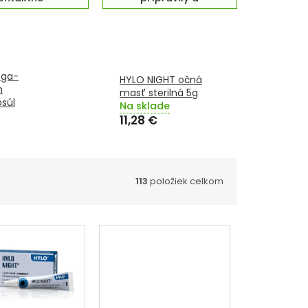
ošovky
chrániče
sluchu
ega-
HYLO NIGHT očná
h
masť sterilná 5g
súl
Na sklade
11,28 €
113
položiek celkom