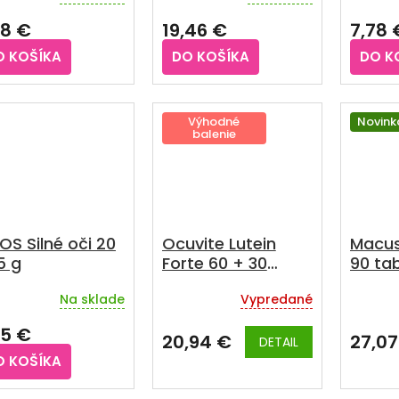
hodnotenie
hodnot
78 €
19,46 €
7,78 
produktu
produkt
je
je
O KOŠÍKA
DO KOŠÍKA
DO K
3,5
5,0
z
z
5
5
hviezdičiek.
hviezdič
Výhodné
Novink
balenie
OS Silné oči 20
Ocuvite Lutein
Macus
,5 g
Forte 60 + 30
90 tab
tabliet
Na sklade
Vypredané
95 €
20,94 €
27,07
DETAIL
O KOŠÍKA