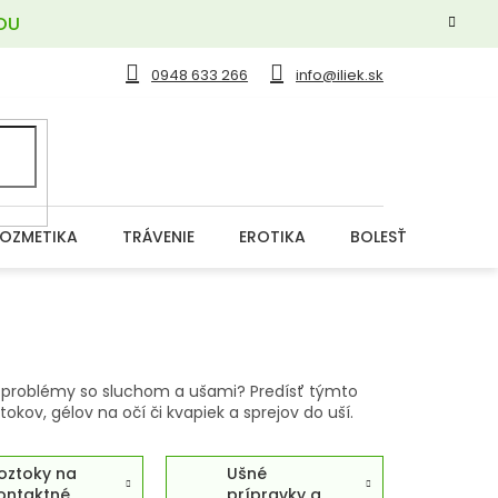
OU
0948 633 266
info@iliek.sk
OZMETIKA
TRÁVENIE
EROTIKA
BOLESŤ
DERM
 či problémy so sluchom a ušami? Predísť týmto
ov, gélov na očí či kvapiek a sprejov do uší.
oztoky na
Ušné
ontaktné
prípravky a