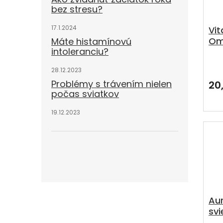
bez stresu?
17.1.2024
Vi
Om
Máte histamínovú
intoleranciu?
ka
Pri
28.12.2023
hod
pro
Problémy s trávením nielen
20
je
počas sviatkov
4,0
z
19.12.2023
5
hvie
Au
svi