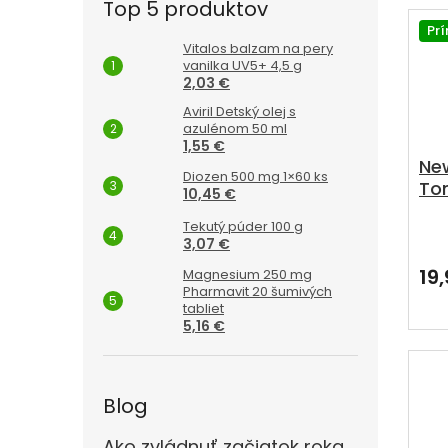
Top 5 produktov
Pr
Vitalos balzam na pery
vanilka UV5+ 4,5 g
2,03 €
Aviril Detský olej s
azulénom 50 ml
1,55 €
New
Diozen 500 mg 1×60 ks
To
10,45 €
slu
Tekutý púder 100 g
Pri
3,07 €
hod
pro
19
Magnesium 250 mg
je
Pharmavit 20 šumivých
3,8
tabliet
5,16 €
z
5
hvie
Blog
Ako zvládnuť začiatok roka