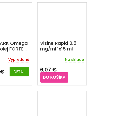
ARK Omega
Visine Rapid 0,5
 olej FORTE
mg/ml 1x15 ml
20+60 ks
Vypredané
Na sklade
Priemerné
hodnotenie
6,07 €
produktu
 €
DETAIL
je
DO KOŠÍKA
3,0
z
5
hviezdičiek.