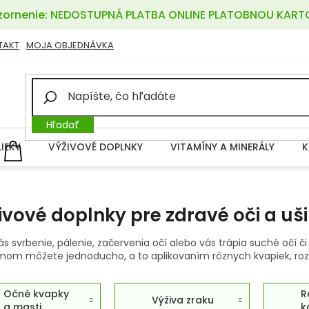
ornenie: NEDOSTUPNÁ PLATBA ONLINE PLATOBNOU KART
TAKT
MOJA OBJEDNÁVKA
Hľadať
LIEKY
VÝŽIVOVÉ DOPLNKY
VITAMÍNY A MINERÁLY
K
NÁKUPNÝ
KOŠÍK
ivové doplnky pre zdravé oči a uši
ás svrbenie, pálenie, začervenia očí alebo vás trápia suché očí
mom môžete jednoducho, a to aplikovaním rôznych kvapiek, roztok
Očné kvapky
R
Výživa zraku
a masti
k