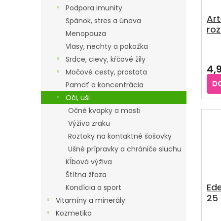
R
P
Podpora imunity
O
Art
R
Spánok, stres a únava
roz
D
O
Menopauza
U
D
Vlasy, nechty a pokožka
Pri
K
U
Srdce, cievy, kŕčové žily
hod
4,
T
pro
K
Močové cesty, prostata
je
O
D
T
Pamäť a koncentrácia
5,0
V
Oči, uši
z
O
5
Očné kvapky a masti
V
hvie
Výživa zraku
Roztoky na kontaktné šošovky
Ušné prípravky a chrániče sluchu
Kĺbová výživa
Štítna žľaza
Ed
Kondícia a sport
25 
Vitamíny a minerály
µg 
Kozmetika