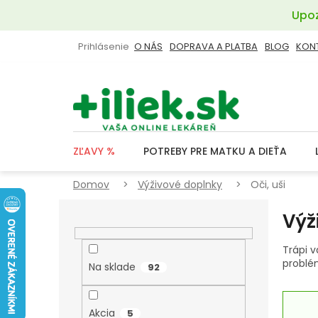
Prejsť
Upoz
na
obsah
Prihlásenie
O NÁS
DOPRAVA A PLATBA
BLOG
KON
ZĽAVY %
POTREBY PRE MATKU A DIEŤA
Domov
Výživové doplnky
Oči, uši
B
Výž
O
Č
Trápi v
N
problé
Na sklade
92
Ý
P
Akcia
5