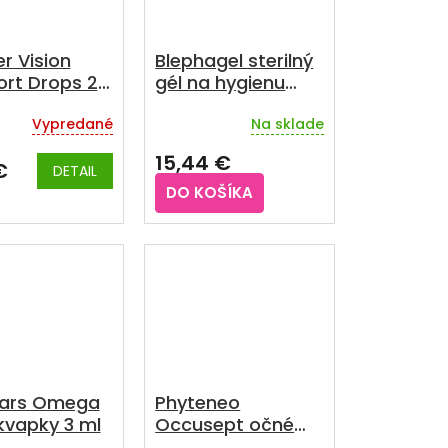
r Vision
Blephagel sterilný
rt Drops 20
gél na hygienu
viečok a rias 30 g
Vypredané
Na sklade
15,44 €
€
DETAIL
DO KOŠÍKA
ars Omega
Phyteneo
kvapky 3 ml
Occusept očné
kvapky 20 ml +