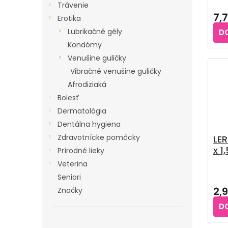
Trávenie
7,
Erotika
Lubrikačné gély
D
Kondómy
Venušine guličky
Vibračné venušine guličky
Afrodiziaká
Bolesť
Dermatológia
Dentálna hygiena
Zdravotnícke pomôcky
LER
x 1
Prírodné lieky
Veterina
Seniori
2,
Značky
D