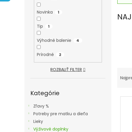
A
N
Novinka
1
NAJ
E
L
Tip
1
Výhodné balenie
4
Prírodné
2
R
ROZBALIŤ FILTER
A
Najpr
D
Preskočiť
kategórie
Kategórie
E
V
N
Ý
Zľavy %
I
P
Potreby pre matku a dieťa
E
I
Lieky
P
S
Výživové doplnky