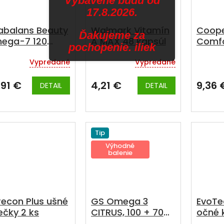
Vybavené budú od
17.8.2026.
tabalans Beauty
Walmark Vitamín
Coope
Ďakujeme za
ega-7 120
A MAX 48 kapsúl
Comfo
pochopenie. iliek
psúl
ml
Vypredané
Vypredané
emerné
notenie
duktu
,91 €
4,21 €
9,36 
DETAIL
DETAIL
zdičiek.
Tip
Výhodné
balenie
recon Plus ušné
GS Omega 3
EvoTe
ečky 2 ks
CITRUS, 100 + 70
očné 
kapsúl, darčekové