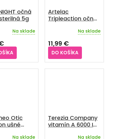
NIGHT očná
Artelac
terilná 5g
Tripleaction očné
kvapky 10 ml
Na sklade
Na sklade
Priemerné
hodnotenie
 €
11,99 €
produktu
je
OŠÍKA
DO KOŠÍKA
3,5
z
5
hviezdičiek.
neo Otic
Terezia Company
ion ušné
vitamín A 6000 IU
y 10 ml
60 kapsúl
Na sklade
Na sklade
rné