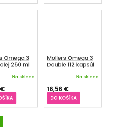
iek.
rs Omega 3
Mollers Omega 3
olej 250 ml
Double 112 kapsúl
Na sklade
Na sklade
rné
enie
 €
16,56 €
u
OŠÍKA
DO KOŠÍKA
iek.