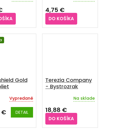
enie
€
4,75 €
u
OŠÍKA
DO KOŠÍKA
iek.
a
hield Gold
Terezia Company
liet
- Bystrozrak
Vypredané
Na sklade
18,88 €
 €
DETAIL
DO KOŠÍKA