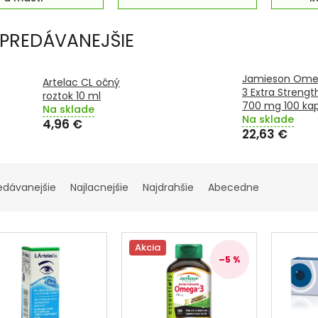
š
PREDÁVANEJŠIE
Jamieson Om
Artelac CL očný
3 Extra Strengt
roztok 10 ml
700 mg 100 kap
Na sklade
Na sklade
4,96 €
22,63 €
edávanejšie
Najlacnejšie
Najdrahšie
Abecedne
Akcia
–5 %