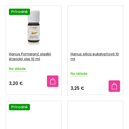
O
V
Prírodné
Hanus Pomaranč sladký
Hanus silica eukalyptová 10
éterický olej 10 ml
ml
Na sklade
Priemerné
Na sklade
hodnotenie
produktu
3,20 €
je
3,25 €
4,5
z
5
Prírodné
hviezdičiek.