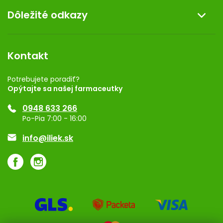
O nás
Dôležité odkazy
Darček k nákupu
Kontakt
Obchodné podmienky
Dermocentrum
Blog
Vernostný program
Kontakt
Rozhodnutie na prevádzku
Registrácia
Potrebujete poradiť?
Opýtajte sa našej farmaceutky
Ponuka pre firmy
0948 633 266
Značky
Po-Pia 7:00 - 16:00
Akcie a zľavy
info@iliek.sk