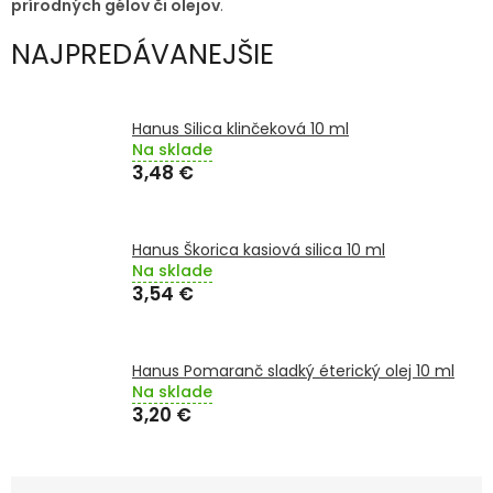
prírodných gélov či olejov
.
TRÁVENIE
NAJPREDÁVANEJŠIE
EROTIKA
BOLESŤ
Hanus Silica klinčeková 10 ml
Na sklade
3,48 €
DERMATOLÓGIA
DENTÁLNA
Hanus Škorica kasiová silica 10 ml
HYGIENA
Na sklade
3,54 €
ZDRAVOTNÍCKE
POMÔCKY
Hanus Pomaranč sladký éterický olej 10 ml
Na sklade
PRÍRODNÉ
LIEKY
3,20 €
VETERINA
R