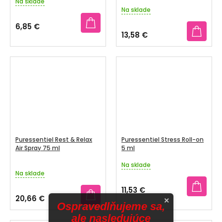
Na sklade
Priemerné
Na sklade
hodnotenie
produktu
6,85 €
je
13,58 €
5,0
z
5
hviezdičiek.
Puressentiel Rest & Relax
Puressentiel Stress Roll-on
Air Spray 75 ml
5 ml
Na sklade
Priemerné
Na sklade
hodnotenie
produktu
11,53 €
je
20,66 €
×
5,0
Ospravedlňujeme sa,
z
ale nasledujúce