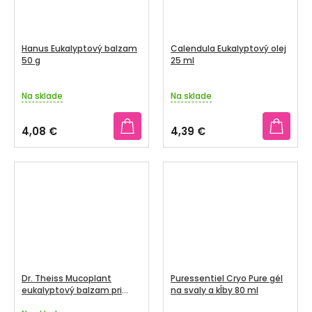
Hanus Eukalyptový balzam
Calendula Eukalyptový olej
50 g
25 ml
Na sklade
Na sklade
4,08 €
4,39 €
Dr. Theiss Mucoplant
Puressentiel Cryo Pure gél
eukalyptový balzam pri
na svaly a kĺby 80 ml
prechladnutí 20 g