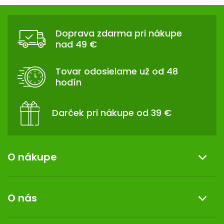
v
Z
l
Á
á
Doprava zdarma pri nákupe
d
P
nad 49 €
a
Ä
c
T
i
Tovar odosielame už od 48
I
e
hodín
p
E
r
v
Darček pri nákupe od 39 €
k
y
v
ý
O nákupe
p
i
Informácie o nákupe
s
O nás
u
Reklamácia a vrátenie tovaru
Doprava a platba