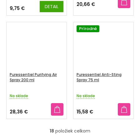
produktu
20,66 €
DETAIL
je
9,75 €
3,8
z
5
Prírodné
hviezdičiek.
Puressentiel Purifying Air
Puressentiel Anti-Sting
Spray 200 ml
Spray 75 ml
Na sklade
Na sklade
28,36 €
15,58 €
18
položiek celkom
O