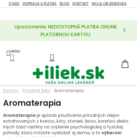
Prejsť
O NÁS
DOPRAVA A PLATBA
BLOG
KONTAKT
MOJA OBJEDNÁVKA
ZĽAVY
na
%
obsah
Upozornenie: NEDOSTUPNÁ PLATBA ONLINE
POTREBY
PRE
PLATOBNOU KARTOU
MATKU
A
DIEŤA
LIEKY
NÁ
KOŠ
VÝŽIVOVÉ
DOPLNKY
Domov
Prírodné lieky
Aromaterapia
VITAMÍNY
Aromaterapia
A
MINERÁLY
Aromaterapia
je spôsob používania prírodných olejov
extrahovaných z kvetov, kôry, stoniek, listov, koreňov alebo
KOZMETIKA
iných častí rastliny na zvýšenie psychologickej a fyzickej
pohody, ktorú môžete vyskúšať aj doma, a to
výberom