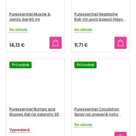
Puressentiel Muscle &
Puressentiel Headache
Joints Gel 60 ml
Roll-On proti bolesti hlavy 5
ml
Na sklade
Na sklade
Priemerné
Priemerné
hodnotenie
hodnotenie
produktu
produktu
14,13 €
11,71 €
je
je
4,7
4,5
z
z
5
Prírodné
5
Prírodné
hviezdičiek.
hviezdičiek.
Puressentiel Bumps and
Puressentiel Circulation
Bruises Gel na odreniny 30
Spray na unavené nohy
ml
100ml
Na sklade
Priemerné
Vypredané
hodnotenie