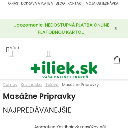
Prejsť
O NÁS
DOPRAVA A PLATBA
BLOG
KONTAKT
MOJA OBJEDNÁVKA
ZĽAVY
na
%
obsah
Upozornenie: NEDOSTUPNÁ PLATBA ONLINE
POTREBY
PRE
PLATOBNOU KARTOU
MATKU
A
DIEŤA
LIEKY
NÁ
KOŠ
VÝŽIVOVÉ
DOPLNKY
Domov
Kozmetika
Telová
Masážne Prípravky
VITAMÍNY
Masážne Prípravky
A
MINERÁLY
NAJPREDÁVANEJŠIE
KOZMETIKA
Aromatica Kostihojový masážny gél