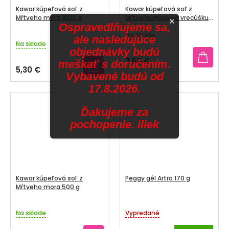
Kawar kúpeľová soľ z
Kawar kúpeľová soľ z
Mŕtveho mora 1000 g
Mŕtveho mora vo vrecúšku
×
Ospravedlňujeme sa,
600 g
Na sklade
Priemerné
ale nasledujúce
Na sklade
hodnotenie
objednávky budú
produktu
3,59 €
meškať s doručením.
je
5,30 €
Vybavené budú od
5,0
z
17.8.2026.
5
hviezdičiek.
Ďakujeme za
pochopenie. iliek
Kawar kúpeľová soľ z
Peggy gél Artro 170 g
Mŕtveho mora 500 g
Na sklade
Vypredané