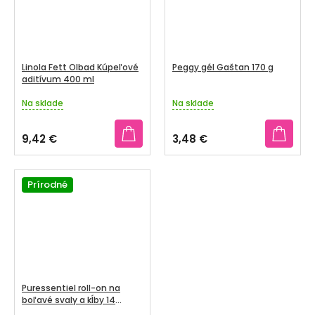
Linola Fett Olbad Kúpeľové
Peggy gél Gaštan 170 g
aditívum 400 ml
Na sklade
Na sklade
Priemerné
Priemerné
hodnotenie
hodnotenie
produktu
produktu
9,42 €
3,48 €
je
je
4,3
2,7
z
z
5
Prírodné
5
hviezdičiek.
hviezdičiek.
Puressentiel roll-on na
boľavé svaly a kĺby 14
esenciálnych olejov 75 ml