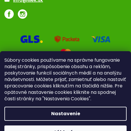
info@iliek.sk
Súbory cookies používame na správne fungovanie
našej stránky, prispôsobenie obsahu a reklám,
poskytovanie funkcií sociálnych médií a na analýzu
návšetvnosti. Môžete prijať, zamietnuť alebo nastaviť
spracovanie cookies kliknutím na tlačidlá nižšie. Pre
opätovné nastavenie cookies kliknite na spodnej
časti stránky na "Nastavenia Cookies".
Pre firmy
Poradenstvo
Nastavenie
Copyright 2026
iliek.sk
. Všetky práva vyhradené.
Upraviť
nastavenie cookies