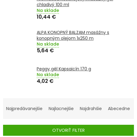
TRÁVENIE
chladivý 100 ml
Na sklade
10,44 €
EROTIKA
ALPA KONOPNÝ BALZAM masážny s
BOLESŤ
konopným olejom 1x250 m
Na sklade
5,64 €
DERMATOLÓGIA
DENTÁLNA
Peggy gél Kapsaicín 170 g
HYGIENA
Na sklade
4,02 €
ZDRAVOTNÍCKE
POMÔCKY
R
A
Najpredávanejšie
Najlacnejšie
Najdrahšie
Abecedne
PRÍRODNÉ
LIEKY
D
E
OTVORIŤ FILTER
VETERINA
N