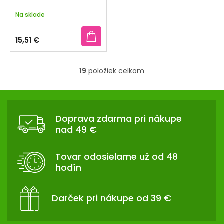
Na sklade
15,51 €
19
položiek celkom
O
v
Z
l
Á
á
Doprava zdarma pri nákupe
d
P
nad 49 €
a
Ä
c
T
i
Tovar odosielame už od 48
I
e
hodín
p
E
r
v
Darček pri nákupe od 39 €
k
y