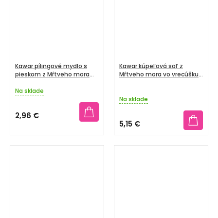
hviezdičiek.
hviezdičiek.
Kawar pílingové mydlo s
Kawar kúpeľová soľ z
pieskom z Mŕtveho mora
Mŕtveho mora vo vrecúšku
120 g
1000 g
Na sklade
Priemerné
Na sklade
hodnotenie
produktu
2,96 €
je
5,15 €
5,0
z
5
hviezdičiek.