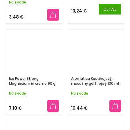
Na sklade
hodnotenie
produktu
DETAIL
13,24 €
je
3,48 €
5,0
z
5
hviezdičiek.
Ice Power Strong
Aromatica Kostihojový
Magnesium in creme 90 g
masážny gél hrejivý 100 ml
Na sklade
Na sklade
Priemerné
Priemerné
hodnotenie
hodnotenie
produktu
produktu
7,10 €
10,44 €
je
je
4,0
5,0
z
z
5
5