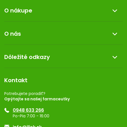
v
ý
O nákupe
p
i
Informácie o nákupe
s
O nás
u
Reklamácia a vrátenie tovaru
Doprava a platba
O nás
Dôležité odkazy
Darček k nákupu
Kontakt
Obchodné podmienky
Dermocentrum
Blog
Vernostný program
Kontakt
Rozhodnutie na prevádzku
Registrácia
Potrebujete poradiť?
Opýtajte sa našej farmaceutky
Ponuka pre firmy
0948 633 266
Značky
Po-Pia 7:00 - 16:00
Akcie a zľavy