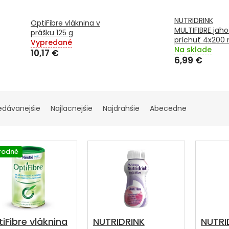
NUTRIDRINK
OptiFibre vláknina v
MULTIFIBRE jah
prášku 125 g
príchuť 4x200 
Vypredané
Na sklade
10,17 €
6,99 €
edávanejšie
Najlacnejšie
Najdrahšie
Abecedne
írodné
iFibre vláknina
NUTRIDRINK
NUTRI