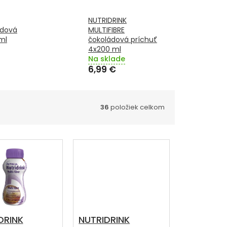
NUTRIDRINK
odová
MULTIFIBRE
ml
čokoládová príchuť
4x200 ml
Na sklade
6,99 €
36
položiek celkom
DRINK
NUTRIDRINK