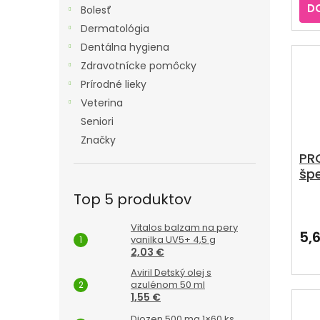
je
D
Bolesť
4,7
z
Dermatológia
5
Dentálna hygiena
hvie
Zdravotnícke pomôcky
Prírodné lieky
Veterina
Seniori
Značky
PR
špe
be
Top 5 produktov
mú
Pri
hod
chl
Vitalos balzam na pery
pro
5,
vanilka UV5+ 4,5 g
je
2,03 €
5,0
z
Aviril Detský olej s
azulénom 50 ml
5
1,55 €
hvie
Diozen 500 mg 1×60 ks