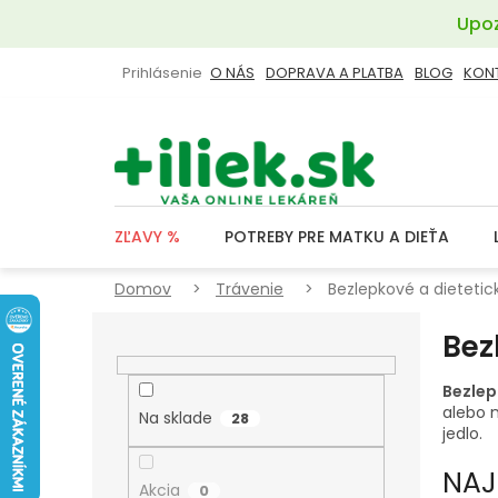
Prejsť
Upoz
na
obsah
Prihlásenie
O NÁS
DOPRAVA A PLATBA
BLOG
KON
ZĽAVY %
POTREBY PRE MATKU A DIEŤA
Domov
Trávenie
Bezlepkové a dietetic
B
Bez
O
Č
Bezlep
N
alebo n
Na sklade
28
jedlo.
Ý
P
NAJ
Akcia
0