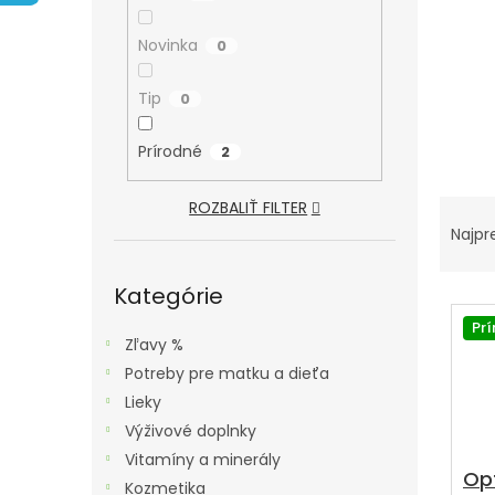
A
N
Novinka
0
E
L
Tip
0
Prírodné
2
R
ROZBALIŤ FILTER
A
Najpr
D
Preskočiť
kategórie
Kategórie
E
V
N
Ý
Pr
Zľavy %
I
P
Potreby pre matku a dieťa
E
I
Lieky
P
S
Výživové doplnky
R
P
Vitamíny a minerály
O
Opt
R
Kozmetika