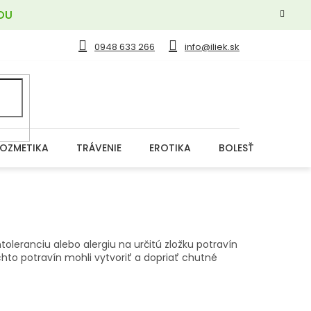
OU
0948 633 266
info@iliek.sk
OZMETIKA
TRÁVENIE
EROTIKA
BOLESŤ
DERM
toleranciu alebo alergiu na určitú zložku potravín
hto potravín mohli vytvoriť a dopriať chutné