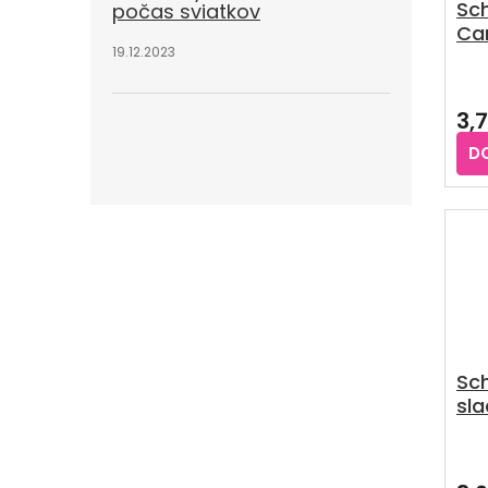
Sch
počas sviatkov
Ca
19.12.2023
chl
be
krá
3,
D
Sc
sl
bez
50