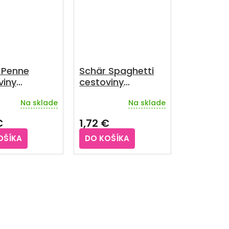
 Penne
Schär Spaghetti
viny
cestoviny
uténové 250
bezgluténové
Na sklade
Na sklade
bezvaječné 250 g
rné
Priemerné
enie
hodnotenie
€
1,72 €
u
produktu
je
OŠÍKA
DO KOŠÍKA
5,0
z
5
iek.
hviezdičiek.