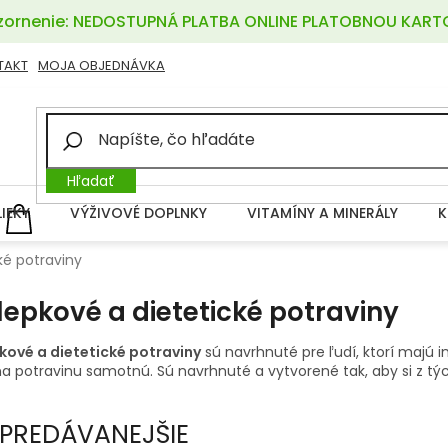
ornenie: NEDOSTUPNÁ PLATBA ONLINE PLATOBNOU KART
TAKT
MOJA OBJEDNÁVKA
Hľadať
LIEKY
VÝŽIVOVÉ DOPLNKY
VITAMÍNY A MINERÁLY
K
NÁKUPNÝ
KOŠÍK
ké potraviny
lepkové a dietetické potraviny
kové a dietetické potraviny
sú navrhnuté pre ľudí, ktorí majú in
a potravinu samotnú. Sú navrhnuté a vytvorené tak, aby si z týc
PREDÁVANEJŠIE