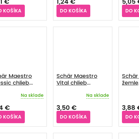
61 €
1,24 €
5,05 
1000 
O KOŠÍKA
DO KOŠÍKA
DO K
här Maestro
Schär Maestro
Schär
ssic chlieb
Vital chlieb
žemle
zgluténový
bezgluténový
bezgl
Na sklade
Na sklade
janý 300 g
kysnutý viaczrnný
bezle
emerné
notenie
krájaný 350 g
14 €
3,50 €
3,88 
duktu
O KOŠÍKA
DO KOŠÍKA
DO K
zdičiek.