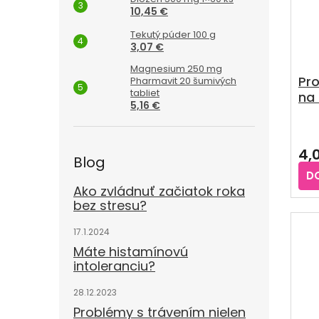
10,45 €
Tekutý púder 100 g
3,07 €
Magnesium 250 mg
Pr
Pharmavit 20 šumivých
tabliet
na
5,16 €
chl
Pri
hod
4,
pro
Blog
je
D
5,0
Ako zvládnuť začiatok roka
z
bez stresu?
5
hvie
17.1.2024
Máte histamínovú
intoleranciu?
28.12.2023
Problémy s trávením nielen