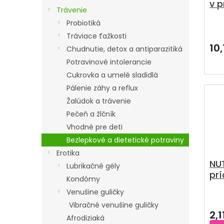
v p
D
O
Trávenie
U
D
Probiotiká
Pri
K
U
hod
Tráviace ťažkosti
T
pro
10
K
Chudnutie, detox a antiparazitiká
je
O
T
Potravinové intolerancie
5,0
V
z
O
Cukrovka a umelé sladidlá
5
V
Pálenie záhy a reflux
hvie
Žalúdok a trávenie
Pečeň a žlčník
Vhodné pre deti
Bezlepkové a dietetické potraviny
Erotika
NUT
Lubrikačné gély
pr
Kondómy
čo
Venušine guličky
Pri
Vibračné venušine guličky
hod
2,1
pro
Afrodiziaká