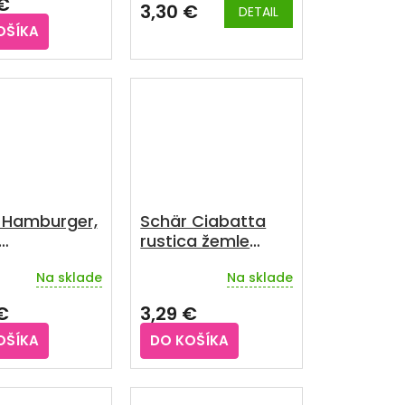
€
3,30 €
g
DETAIL
OŠÍKA
 Hamburger,
Schär Ciabatta
rustica žemle
uténové
bezgluténové
Na sklade
Na sklade
pkové 4x75 g
predpečené
celozrnné 4x50 g
€
3,29 €
OŠÍKA
DO KOŠÍKA