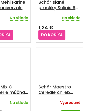
Mehl Farine
Schär slané
univerzálna
praclíky Salinis 60
uténová
g
Na sklade
Na sklade
1000 g
rné
enie
€
1,24 €
u
OŠÍKA
DO KOŠÍKA
iek.
 Mix C
Schär Maestro
serie múčna
Cereale chlieb
bezgluténový
Na sklade
Vypredané
uténová
viaczrnný krájaný
na pečenie
300 g