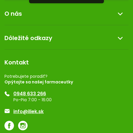
Informácie o nákupe
O nás
Reklamácia a vrátenie tovaru
Doprava a platba
O nás
Dôležité odkazy
Darček k nákupu
Kontakt
Obchodné podmienky
Dermocentrum
Blog
Vernostný program
Kontakt
Rozhodnutie na prevádzku
Registrácia
Potrebujete poradiť?
Opýtajte sa našej farmaceutky
Ponuka pre firmy
0948 633 266
Značky
Po-Pia 7:00 - 16:00
Akcie a zľavy
info@iliek.sk