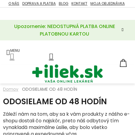
Prejsť
O NÁS
DOPRAVA A PLATBA
BLOG
KONTAKT
MOJA OBJEDNÁVKA
ZĽAVY
na
%
obsah
Upozornenie: NEDOSTUPNÁ PLATBA ONLINE
POTREBY
PRE
PLATOBNOU KARTOU
MATKU
A
DIEŤA
LIEKY
NÁ
KOŠ
VÝŽIVOVÉ
DOPLNKY
Domov
ODOSIELAME OD 48 HODÍN
VITAMÍNY
ODOSIELAME OD 48 HODÍN
A
MINERÁLY
Záleží nám na tom, aby sa k vám produkty z nášho e-
shopu dostali čo najskôr, preto náš odbytový tím
KOZMETIKA
vynakladá maximálne úsilie, aby bolo všetko
pripravené a expedované včas.