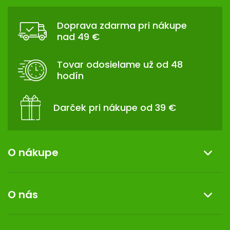
Z
o
a
v
Á
c
a
Doprava zdarma pri nákupe
P
n
i
nad 49 €
i
Ä
e
e
p
T
Tovar odosielame už od 48
r
I
hodín
v
E
k
y
Darček pri nákupe od 39 €
v
ý
p
i
O nákupe
s
u
Informácie o nákupe
O nás
Reklamácia a vrátenie tovaru
Doprava a platba
O nás