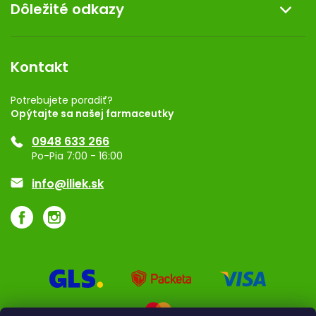
Dôležité odkazy
Darček k nákupu
Kontakt
Obchodné podmienky
Dermocentrum
Blog
Vernostný program
Kontakt
Rozhodnutie na prevádzku
Registrácia
Potrebujete poradiť?
Opýtajte sa našej farmaceutky
Ponuka pre firmy
0948 633 266
Značky
Po-Pia 7:00 - 16:00
Akcie a zľavy
info@iliek.sk