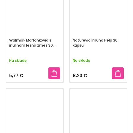
hviezdičiek.
hviezdičiek.
Walmark Marťankovia s
Naturevia Imuno Help 30
inulínom lesná zmes 30
kapsúl
tabliet
Na sklade
Na sklade
5,77 €
8,23 €