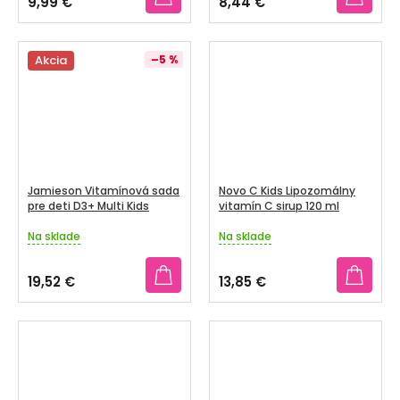
9,99 €
8,44 €
je
je
5,0
5,0
z
z
5
Akcia
–5 %
5
hviezdičiek.
hviezdičiek.
Jamieson Vitamínová sada
Novo C Kids Lipozomálny
pre deti D3+ Multi Kids
vitamín C sirup 120 ml
Na sklade
Na sklade
Priemerné
Priemerné
hodnotenie
hodnotenie
produktu
produktu
19,52 €
13,85 €
je
je
5,0
3,2
z
z
5
5
hviezdičiek.
hviezdičiek.