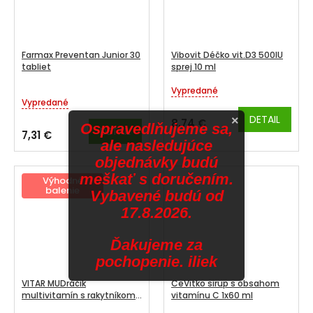
Farmax Preventan Junior 30
Vibovit Déčko vit.D3 500IU
tabliet
sprej 10 ml
Vypredané
Priemerné
Vypredané
hodnotenie
produktu
DETAIL
×
8,74 €
Ospravedlňujeme sa,
DETAIL
je
7,31 €
ale nasledujúce
5,0
z
objednávky budú
5
meškať s doručením.
Výhodné
hviezdičiek.
balenie
Vybavené budú od
17.8.2026.
Ďakujeme za
pochopenie. iliek
VITAR MUDráčik
CeVitko sirup s obsahom
multivitamín s rakytníkom
vitamínu C 1x60 ml
príchuť lesná zmes 60 + 60