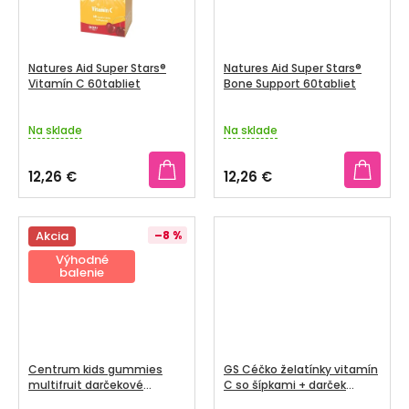
Natures Aid Super Stars®
Natures Aid Super Stars®
Vitamín C 60tabliet
Bone Support 60tabliet
Na sklade
Na sklade
12,26 €
12,26 €
Akcia
–8 %
Výhodné
balenie
Centrum kids gummies
GS Céčko želatínky vitamín
multifruit darčekové
C so šípkami + darček
balenie 2 x 60 ks + darček
tetovačky 90 ks