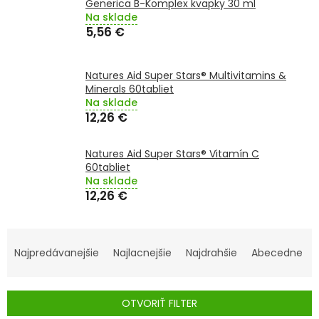
Generica B-Komplex kvapky 30 ml
TRÁVENIE
Na sklade
5,56 €
EROTIKA
Natures Aid Super Stars® Multivitamins &
BOLESŤ
Minerals 60tabliet
Na sklade
12,26 €
DERMATOLÓGIA
Natures Aid Super Stars® Vitamín C
DENTÁLNA
60tabliet
HYGIENA
Na sklade
12,26 €
ZDRAVOTNÍCKE
POMÔCKY
R
A
Najpredávanejšie
Najlacnejšie
Najdrahšie
Abecedne
PRÍRODNÉ
LIEKY
D
E
OTVORIŤ FILTER
VETERINA
N