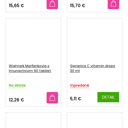
15,65 €
15,70 €
Walmark Marťankovia s
Generica C vitamin drops
Imunactivom 90 tabliet
30 ml
Na sklade
Vypredané
DETAIL
5,11 €
12,26 €