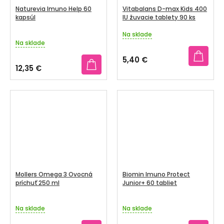
Naturevia Imuno Help 60
Vitabalans D-max Kids 400
kapsúl
IU žuvacie tablety 90 ks
Na sklade
Priemerné
Na sklade
hodnotenie
produktu
5,40 €
je
12,35 €
4,0
z
5
hviezdičiek.
Mollers Omega 3 Ovocná
Biomin Imuno Protect
príchuť 250 ml
Junior+ 60 tabliet
Na sklade
Na sklade