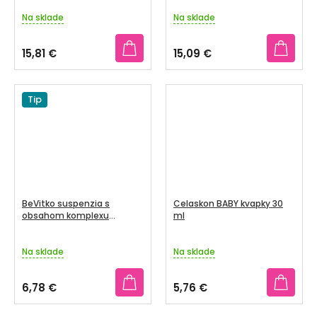
Na sklade
Na sklade
15,81 €
15,09 €
Tip
BeVitko suspenzia s
Celaskon BABY kvapky 30
obsahom komplexu
ml
vitamínov B 1x7 ml
Na sklade
Na sklade
6,78 €
5,76 €