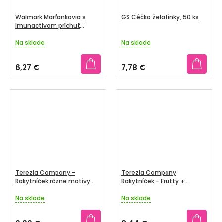
Walmark Marťankovia s
GS Céčko želatínky, 50 ks
Imunactivom príchuť
jahoda, 30 cmúľacích
tabliet
Na sklade
Na sklade
Priemerné
Priemerné
hodnotenie
hodnotenie
produktu
produktu
6,27 €
7,78 €
je
je
4,5
4,0
z
z
5
5
hviezdičiek.
hviezdičiek.
Terezia Company -
Terezia Company
Rakytníček rôzne motívy
Rakytníček - Frutty +
pre deti
probiotiká 60 ks
Na sklade
Na sklade
Priemerné
Priemerné
hodnotenie
hodnotenie
produktu
produktu