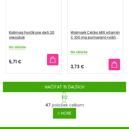
Kidimag horčík pre deti 20
Walmark Céčko MIX vitamín
vrecúšok
C 100 mg pomaranč+višňa
90 tabliet
Na sklade
Priemerné
Na sklade
hodnotenie
produktu
5,71 €
je
3,73 €
3,7
z
5
hviezdičiek.
NAČÍTAŤ 15 ĎALŠÍCH
S
1
2
t
O
47
položiek celkom
r
v
á
HORE
l
n
á
k
d