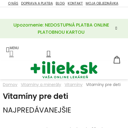
Prejsť
O NÁS
DOPRAVA A PLATBA
BLOG
KONTAKT
MOJA OBJEDNÁVKA
ZĽAVY
na
%
obsah
Upozornenie: NEDOSTUPNÁ PLATBA ONLINE
POTREBY
PRE
PLATOBNOU KARTOU
MATKU
A
DIEŤA
LIEKY
NÁ
KOŠ
VÝŽIVOVÉ
DOPLNKY
Domov
Vitamíny a minerály
Vitamíny
Vitamíny pre deti
VITAMÍNY
Vitamíny pre deti
A
MINERÁLY
NAJPREDÁVANEJŠIE
KOZMETIKA