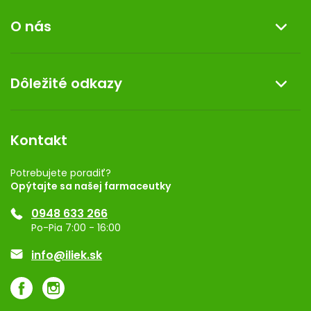
Informácie o nákupe
s
O nás
u
Reklamácia a vrátenie tovaru
Doprava a platba
O nás
Dôležité odkazy
Darček k nákupu
Kontakt
Obchodné podmienky
Dermocentrum
Blog
Vernostný program
Kontakt
Rozhodnutie na prevádzku
Registrácia
Potrebujete poradiť?
Opýtajte sa našej farmaceutky
Ponuka pre firmy
0948 633 266
Značky
Po-Pia 7:00 - 16:00
Akcie a zľavy
info@iliek.sk