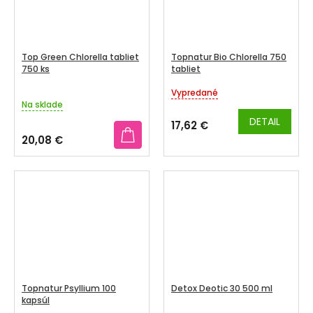
Top Green Chlorella tabliet
Topnatur Bio Chlorella 750
750 ks
tabliet
Vypredané
Priemerné
Na sklade
hodnotenie
produktu
DETAIL
17,62 €
je
20,08 €
5,0
z
5
hviezdičiek.
Topnatur Psyllium 100
Detox Deotic 30 500 ml
kapsúl