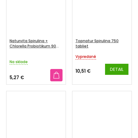
Naturvita Spirulina +
Topnatur Spirulina 750
Chlorella Probiotikum 90
tabliet
tabliet
Vypredané
Priemerné
Na sklade
hodnotenie
produktu
DETAIL
10,51 €
je
5,27 €
5,0
z
5
hviezdičiek.