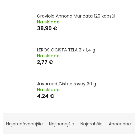
TRÁVENIE
Graviola Annona Muricata 120 kapsúl
EROTIKA
Na sklade
38,90 €
BOLESŤ
LEROS OČISTA TELA 21x 1,4 g
DERMATOLÓGIA
Na sklade
2,77 €
DENTÁLNA
HYGIENA
Juvamed Čistec rovný 30 g
Na sklade
ZDRAVOTNÍCKE
POMÔCKY
4,24 €
PRÍRODNÉ
R
LIEKY
A
Najpredávanejšie
Najlacnejšie
Najdrahšie
Abecedne
D
VETERINA