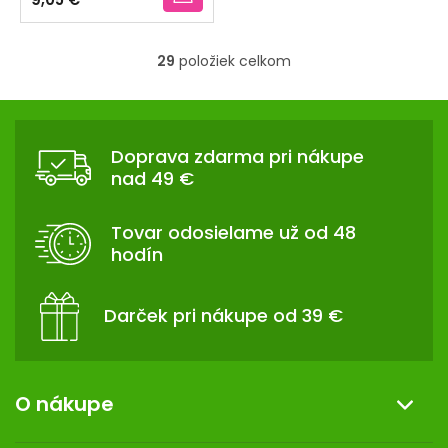
je
5,0
z
29
položiek celkom
5
O
hviezdičiek.
v
Z
l
Á
á
Doprava zdarma pri nákupe
d
P
nad 49 €
a
Ä
c
T
i
Tovar odosielame už od 48
I
e
hodín
p
E
r
v
Darček pri nákupe od 39 €
k
y
v
ý
O nákupe
p
i