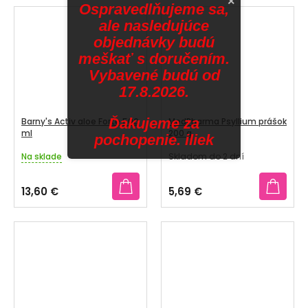
×
Ospravedlňujeme sa,
5
hviezdičiek.
ale nasledujúce
objednávky budú
meškať s doručením.
Vybavené budú od
17.8.2026.
Ďakujeme za
Barny's Activ aloe Forte 500
MedPharma Psyllium prášok
ml
200 g
pochopenie. iliek
Na sklade
Skladom do 2 dní
Priemerné
Priemerné
hodnotenie
hodnotenie
produktu
produktu
13,60 €
5,69 €
je
je
5,0
4,5
z
z
5
5
hviezdičiek.
hviezdičiek.