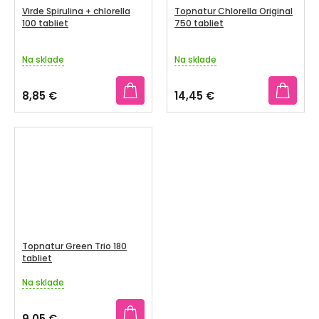
Virde Spirulina + chlorella
Topnatur Chlorella Original
100 tabliet
750 tabliet
Na sklade
Na sklade
8,85 €
14,45 €
Topnatur Green Trio 180
tabliet
Na sklade
Priemerné
hodnotenie
produktu
9,05 €