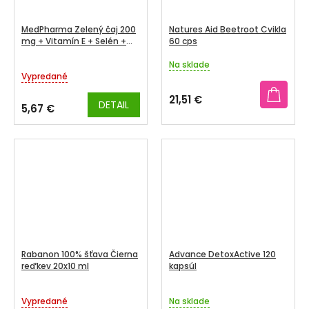
MedPharma Zelený čaj 200
Natures Aid Beetroot Cvikla
mg + Vitamín E + Selén +
60 cps
Zinok tbl 60+7 zadarmo
Na sklade
Priemerné
Vypredané
hodnotenie
produktu
21,51 €
DETAIL
je
5,67 €
5,0
z
5
hviezdičiek.
Rabanon 100% šťava Čierna
Advance DetoxActive 120
reďkev 20x10 ml
kapsúl
Vypredané
Na sklade