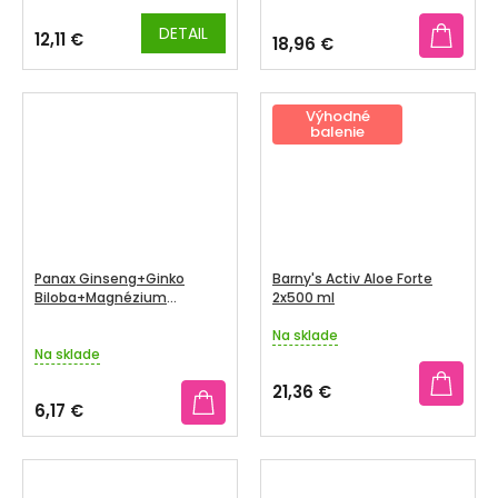
DETAIL
12,11 €
18,96 €
Výhodné
balenie
Panax Ginseng+Ginko
Barny's Activ Aloe Forte
Biloba+Magnézium
2x500 ml
ampulky 10x10ml
Na sklade
Priemerné
Na sklade
hodnotenie
produktu
21,36 €
je
6,17 €
5,0
z
5
hviezdičiek.