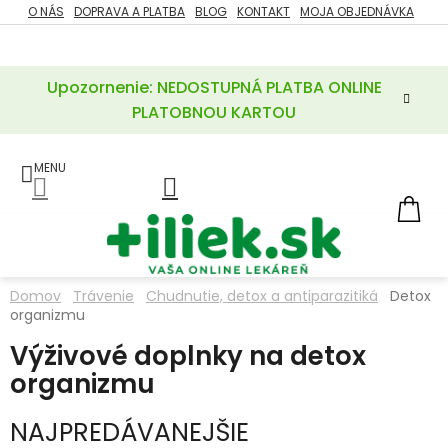
Prejsť
O NÁS
DOPRAVA A PLATBA
BLOG
KONTAKT
MOJA OBJEDNÁVKA
ZĽAVY
na
%
obsah
Upozornenie: NEDOSTUPNÁ PLATBA ONLINE
POTREBY
PRE
PLATOBNOU KARTOU
MATKU
A
DIEŤA
LIEKY
NÁ
KOŠ
VÝŽIVOVÉ
DOPLNKY
Domov
Trávenie
Chudnutie, detox a antiparazitiká
Detox
organizmu
VITAMÍNY
A
MINERÁLY
Výživové doplnky na detox
organizmu
KOZMETIKA
NAJPREDÁVANEJŠIE