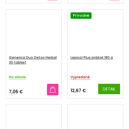
4,0
4,0
z
z
5
5
Prírodné
hviezdičiek.
hviezdičiek.
Generica Duo Detox Herbal
Lepicol Plus prášok 180 g
30 tabliet
Na sklade
Vypredané
DETAIL
12,67 €
7,05 €