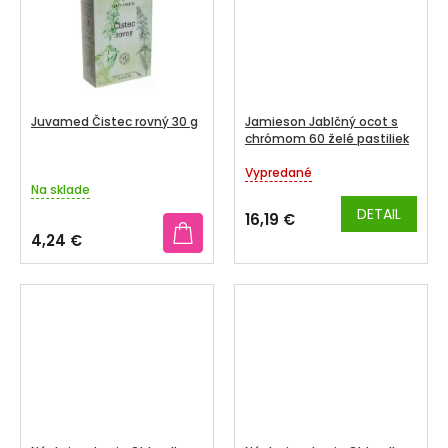
Juvamed Čistec rovný 30 g
Jamieson Jablčný ocot s
chrómom 60 želé pastiliek
Vypredané
Priemerné
Na sklade
hodnotenie
produktu
DETAIL
16,19 €
je
4,24 €
3,5
z
5
hviezdičiek.