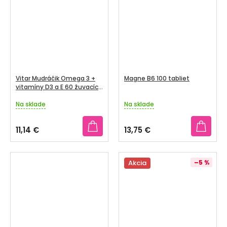
hviezdičiek.
Vitar Mudráčik Omega 3 +
Magne B6 100 tabliet
vitamíny D3 a E 60 žuvacích
kapsúl
Na sklade
Na sklade
Priemerné
Priemerné
hodnotenie
hodnotenie
produktu
produktu
11,14 €
13,75 €
je
je
3,6
3,8
z
z
5
5
Akcia
–5 %
hviezdičiek.
hviezdičiek.