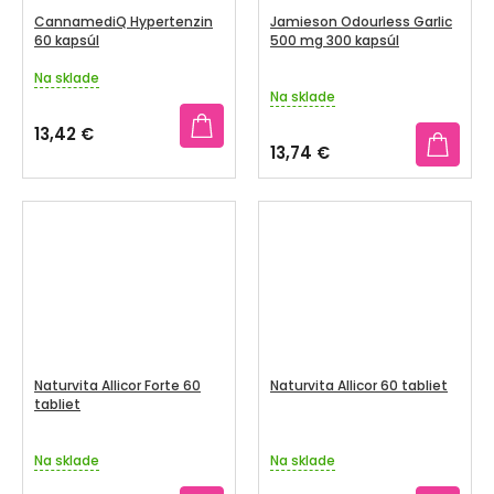
CannamediQ Hypertenzin
Jamieson Odourless Garlic
60 kapsúl
500 mg 300 kapsúl
Na sklade
Priemerné
Na sklade
hodnotenie
produktu
13,42 €
je
13,74 €
3,7
z
5
hviezdičiek.
Naturvita Allicor Forte 60
Naturvita Allicor 60 tabliet
tabliet
Na sklade
Na sklade