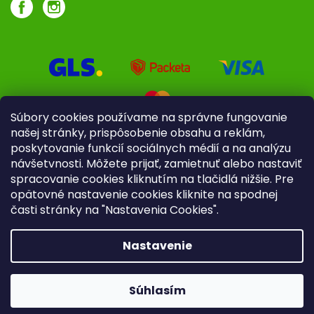
Súbory cookies používame na správne fungovanie
našej stránky, prispôsobenie obsahu a reklám,
poskytovanie funkcií sociálnych médií a na analýzu
návšetvnosti. Môžete prijať, zamietnuť alebo nastaviť
spracovanie cookies kliknutím na tlačidlá nižšie. Pre
opätovné nastavenie cookies kliknite na spodnej
časti stránky na "Nastavenia Cookies".
Pre firmy
Poradenstvo
Nastavenie
Copyright 2026
iliek.sk
. Všetky práva vyhradené.
Upraviť
nastavenie cookies
Súhlasím
Vytvoril Shoptet
|
mime digital