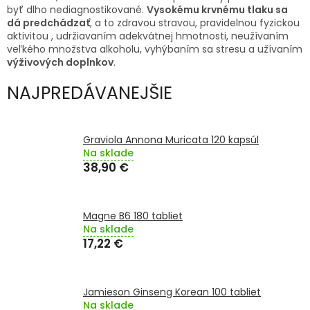
TRÁVENIE
byť dlho nediagnostikované.
Vysokému krvnému tlaku sa
dá predchádzať
, a to zdravou stravou, pravidelnou fyzickou
aktivitou , udržiavaním adekvátnej hmotnosti, neužívaním
EROTIKA
veľkého množstva alkoholu, vyhýbaním sa stresu a užívaním
výživových doplnkov
.
BOLESŤ
NAJPREDÁVANEJŠIE
DERMATOLÓGIA
Graviola Annona Muricata 120 kapsúl
Na sklade
DENTÁLNA
HYGIENA
38,90 €
ZDRAVOTNÍCKE
POMÔCKY
Magne B6 180 tabliet
Na sklade
17,22 €
PRÍRODNÉ
LIEKY
Jamieson Ginseng Korean 100 tabliet
VETERINA
Na sklade