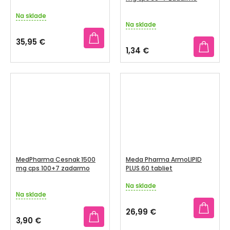
Na sklade
Priemerné
Na sklade
hodnotenie
produktu
35,95 €
je
1,34 €
2,5
z
5
hviezdičiek.
MedPharma Cesnak 1500
Meda Pharma ArmoLIPID
mg cps 100+7 zadarmo
PLUS 60 tabliet
Na sklade
Priemerné
Na sklade
hodnotenie
produktu
26,99 €
je
3,90 €
3,4