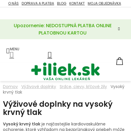
Prejsť
O NÁS
DOPRAVA A PLATBA
BLOG
KONTAKT
MOJA OBJEDNÁVKA
ZĽAVY
na
%
obsah
Upozornenie: NEDOSTUPNÁ PLATBA ONLINE
POTREBY
PRE
PLATOBNOU KARTOU
MATKU
A
DIEŤA
LIEKY
NÁ
KOŠ
VÝŽIVOVÉ
DOPLNKY
Domov
Výživové doplnky
Srdce, cievy, kŕčové žily
Vysoký
krvný tlak
VITAMÍNY
A
MINERÁLY
Výživové doplnky na vysoký
krvný tlak
KOZMETIKA
Vysoký krvný tlak
je najčastejšie kardiovaskulárne
ochorenie, ktoré vzhľadom na bezpríznakový priebeh môže