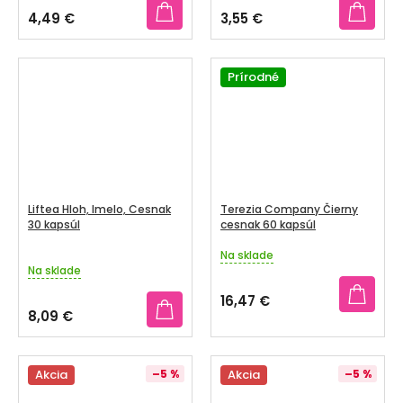
4,49 €
3,55 €
Prírodné
Liftea Hloh, Imelo, Cesnak
Terezia Company Čierny
30 kapsúl
cesnak 60 kapsúl
Na sklade
Priemerné
Na sklade
hodnotenie
produktu
16,47 €
je
8,09 €
4,7
z
5
Akcia
–5 %
Akcia
–5 %
hviezdičiek.