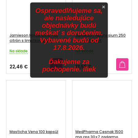
×
Ospravedlňujeme sa,
ale nasledujúce
objednávky budú
meškať s doručením.
Jamieson Horčík drink mix
Jamieson Magnesium 250
Vybavené budú od
citrón s limetkou 228 g
mg 90 tabliet
17.8.2026.
Na sklade
Na sklade
Priemerné
Priemerné
hodnotenie
hodnotenie
Ďakujeme za
produktu
produktu
22,46 €
13,55 €
pochopenie. iliek
je
je
4,5
5,0
z
z
5
5
hviezdičiek.
hviezdičiek.
Masticha Vena 100 kapsúl
MedPharma Cesnak 1500
mg cps 30+7 zadarmo