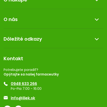
p
i
Informácie o nákupe
s
O nás
u
Reklamácia a vrátenie tovaru
Doprava a platba
O nás
Dôležité odkazy
Darček k nákupu
Kontakt
Obchodné podmienky
Dermocentrum
Blog
Vernostný program
Kontakt
Rozhodnutie na prevádzku
Registrácia
Potrebujete poradiť?
Opýtajte sa našej farmaceutky
Ponuka pre firmy
0948 633 266
Značky
Po-Pia 7:00 - 16:00
Akcie a zľavy
info@iliek.sk