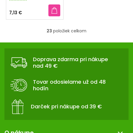
hodnotenie
produktu
7,13 €
je
4,3
z
23
položiek celkom
5
O
hviezdičiek.
v
Z
l
Á
á
Doprava zdarma pri nákupe
d
P
nad 49 €
a
Ä
c
T
i
Tovar odosielame už od 48
I
e
hodín
p
E
r
v
Darček pri nákupe od 39 €
k
y
v
ý
O nákupe