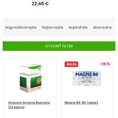
22,46 €
SENIORI
ZNAČKY
R
A
Najpredávanejšie
Najlacnejšie
Najdrahšie
Abecedne
Prihlásenie
D
E
OTVORIŤ FILTER
N
I
V
E
Ý
Akcia
–10 %
P
P
R
I
O
S
D
P
U
R
Graviola Annona Muricata
Magne B6 180 tabliet
K
O
120 kapsúl
T
D