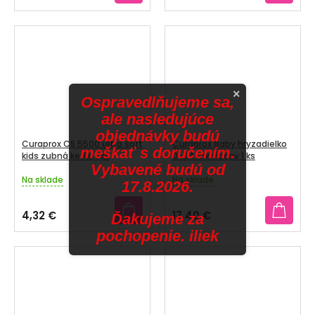
×
Ospravedlňujeme sa,
ale nasledujúce
objednávky budú
Curaprox CS 5500 ultra soft
Curaprox Baby hryzadielko
meškať s doručením.
kids zubná kefka 1 ks
0-24 mesiacov 1 ks
Vybavené budú od
Na sklade
Na sklade
Priemerné
Priemerné
17.8.2026.
hodnotenie
hodnotenie
produktu
produktu
4,32 €
17,40 €
Ďakujeme za
je
je
pochopenie. iliek
5,0
5,0
z
z
5
5
hviezdičiek.
hviezdičiek.