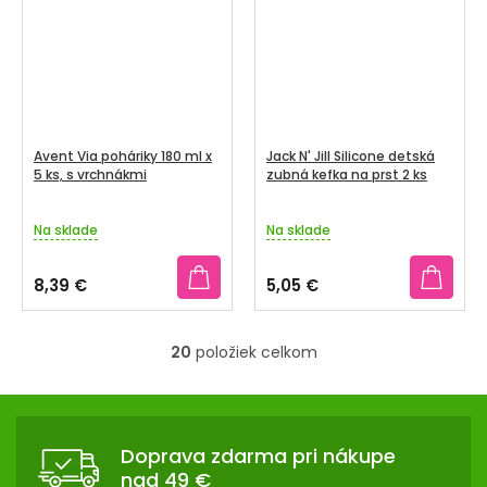
hviezdičiek.
Avent Via poháriky 180 ml x
Jack N' Jill Silicone detská
5 ks, s vrchnákmi
zubná kefka na prst 2 ks
Na sklade
Na sklade
8,39 €
5,05 €
20
položiek celkom
O
v
Z
l
Á
á
Doprava zdarma pri nákupe
d
P
nad 49 €
a