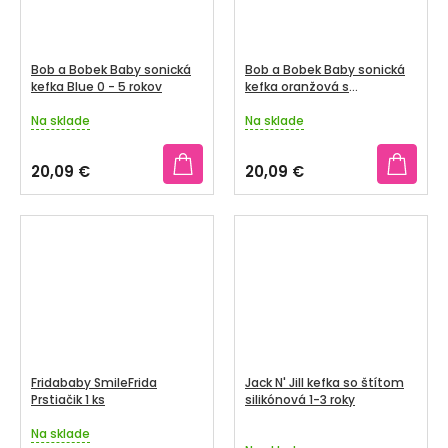
Bob a Bobek Baby sonická
Bob a Bobek Baby sonická
kefka Blue 0 - 5 rokov
kefka oranžová s
bublifukom, 0-5 rokov, v
Na sklade
krabičke
Na sklade
Priemerné
Priemerné
hodnotenie
hodnotenie
produktu
produktu
20,09 €
20,09 €
je
je
3,5
3,3
z
z
5
5
hviezdičiek.
hviezdičiek.
Fridababy SmileFrida
Jack N' Jill kefka so štítom
Prstiačik 1 ks
silikónová 1-3 roky
Na sklade
Priemerné