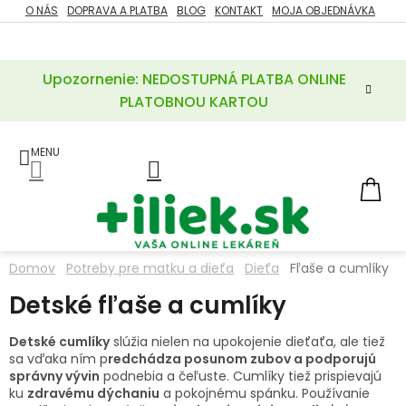
Prejsť
O NÁS
DOPRAVA A PLATBA
BLOG
KONTAKT
MOJA OBJEDNÁVKA
ZĽAVY
na
%
obsah
Upozornenie: NEDOSTUPNÁ PLATBA ONLINE
POTREBY
PRE
PLATOBNOU KARTOU
MATKU
A
DIEŤA
LIEKY
NÁ
KOŠ
VÝŽIVOVÉ
DOPLNKY
Domov
Potreby pre matku a dieťa
Dieťa
Fľaše a cumlíky
VITAMÍNY
Detské fľaše a cumlíky
A
MINERÁLY
Detské cumlíky
slúžia nielen na upokojenie dieťaťa, ale tiež
sa vďaka ním p
redchádza posunom zubov a podporujú
KOZMETIKA
správny vývin
podnebia a čeľuste. Cumlíky tiež prispievajú
ku
zdravému dýchaniu
a pokojnému spánku. Používanie