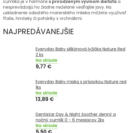
cumlíka je v harmónii
s prirodzeným vývinom dieťaťa
a
TRÁVENIE
nesprevádzajú ho žiadne neželané vedľajšie javy. Na
uskladnenie odsatého materského mlieka môžete využívať
EROTIKA
fľaše, hrnčeky či poháriky s vrchnákmi.
NAJPREDÁVANEJŠIE
BOLESŤ
Everyday Baby silikónová lyžička Nature Red
DERMATOLÓGIA
2 ks
Na sklade
9,77 €
DENTÁLNA
HYGIENA
Everyday Baby miska s prísavkou Nature red
ZDRAVOTNÍCKE
1ks
POMÔCKY
Na sklade
13,89 €
PRÍRODNÉ
LIEKY
Dentistar Day & Night Soother denný a
nočný cumlík 0 - 6 mesiacov 2ks
Na sklade
VETERINA
5,50 €