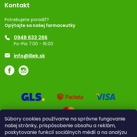
Vernostný program
Kontakt
Rozhodnutie na prevádzku
Registrácia
Potrebujete poradiť?
Opýtajte sa našej farmaceutky
Ponuka pre firmy
0948 633 266
Značky
Po-Pia 7:00 - 16:00
Akcie a zľavy
info@iliek.sk
Súbory cookies používame na správne fungovanie
našej stránky, prispôsobenie obsahu a reklám,
poskytovanie funkcií sociálnych médií a na analýzu