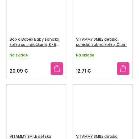
Bob a Bobek Baby sonická
VITAMMY SMILE detská
kefka so srdiečkami, 0-5
sonická zubná kefka, Čierna
rokov
mačka, od 3 rokov
Na sklade
Na sklade
Priemerné
Priemerné
hodnotenie
hodnotenie
produktu
produktu
20,09 €
12,71 €
je
je
4,7
5,0
z
z
5
5
hviezdičiek.
hviezdičiek.
VITAMMY SMILE detská
VITAMMY SMILE detská