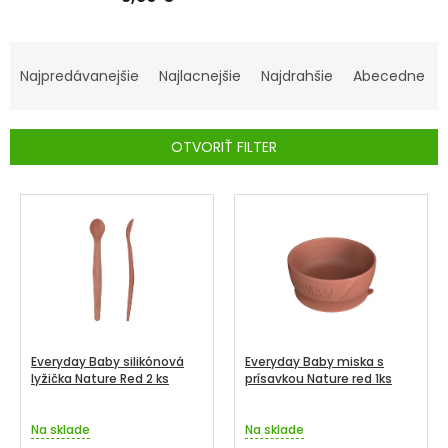
SENIORI
R
ZNAČKY
A
Najpredávanejšie
Najlacnejšie
Najdrahšie
Abecedne
D
Prihlásenie
E
OTVORIŤ FILTER
N
I
V
E
Ý
P
P
R
I
O
S
D
P
U
R
Everyday Baby silikónová
Everyday Baby miska s
K
O
lyžička Nature Red 2 ks
prísavkou Nature red 1ks
T
D
O
Na sklade
Na sklade
U