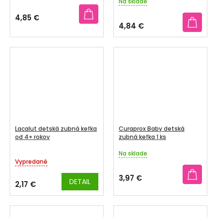
Na sklade
hodnotenie
produktu
4,85 €
je
4,84 €
5,0
z
5
hviezdičiek.
Lacalut detská zubná kefka
Curaprox Baby detská
od 4+ rokov
zubná kefka 1 ks
Na sklade
Priemerné
Vypredané
hodnotenie
produktu
3,97 €
DETAIL
je
2,17 €
5,0
z
5