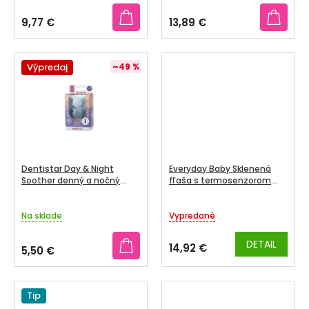
V
K
9,77 €
13,89 €
T
O
V
Výpredaj
–49 %
Dentistar Day & Night
Everyday Baby Sklenená
Soother denný a nočný
fľaša s termosenzorom
cumlík 0 - 6 mesiacov 2ks
240 ml
Na sklade
Vypredané
DETAIL
14,92 €
5,50 €
Tip