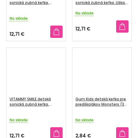
sonická zubná kefka,
sonická zubná kefka, Líška,
Veverička, od 3 rokov
od 3 rokov
Na sklade
Priemerné
Na sklade
hodnotenie
produktu
12,71 €
je
12,71 €
5,0
z
5
hviezdičiek.
VITAMMY SMILE detská
Gum Kids detská kefka pre
sonická zubná kefka,
predškolákov Monsters (3-
Ľadový medveď, od 3 rokov
6 rokov)
Na sklade
Na sklade
12,71 €
2,84 €