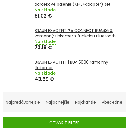
TRÁVENIE
darčekové balenie (M+L+adaptér) set
Na sklade
81,02 €
EROTIKA
BRAUN EXACTFIT™ 5 CONNECT BUA6350,
BOLESŤ
Ramenný tlakomer s funkciou Bluetooth
Na sklade
73,18 €
DERMATOLÓGIA
BRAUN EXACTFIT 1 BUA 5000 ramenný
DENTÁLNA
tlakomer
HYGIENA
Na sklade
43,59 €
ZDRAVOTNÍCKE
POMÔCKY
R
A
Najpredávanejšie
Najlacnejšie
Najdrahšie
Abecedne
PRÍRODNÉ
LIEKY
D
E
OTVORIŤ FILTER
VETERINA
N