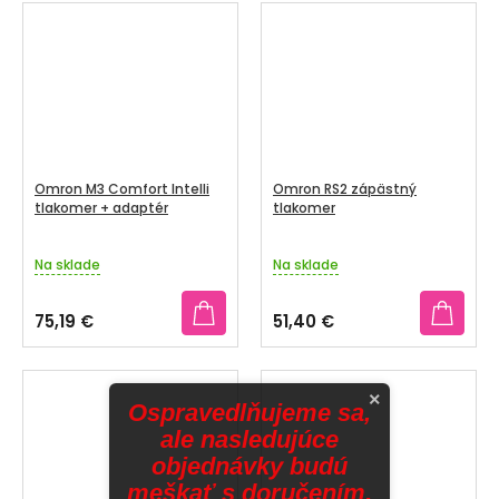
Omron M3 Comfort Intelli
Omron RS2 zápästný
tlakomer + adaptér
tlakomer
Na sklade
Na sklade
75,19 €
51,40 €
×
Ospravedlňujeme sa,
ale nasledujúce
objednávky budú
meškať s doručením.