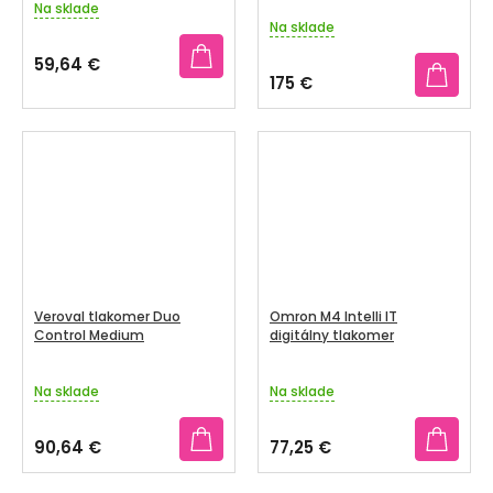
Na sklade
Priemerné
Na sklade
hodnotenie
produktu
59,64 €
je
175 €
3,7
z
5
hviezdičiek.
Veroval tlakomer Duo
Omron M4 Intelli IT
Control Medium
digitálny tlakomer
Na sklade
Na sklade
90,64 €
77,25 €