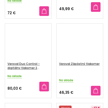
Na sklade
hodnotenie
produktu
49,99 €
je
72 €
5,0
z
5
hviezdičiek.
Veroval Duo Control -
Veroval Zápästný tlakomer
digitálny tlakomer 2
manžety
Na sklade
Priemerné
Na sklade
hodnotenie
produktu
80,03 €
je
46,35 €
5,0
z
5
–17 %