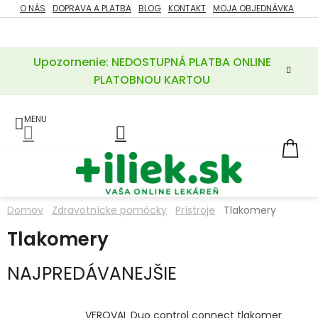
Prejsť
O NÁS
DOPRAVA A PLATBA
BLOG
KONTAKT
MOJA OBJEDNÁVKA
ZĽAVY
na
%
obsah
Upozornenie: NEDOSTUPNÁ PLATBA ONLINE
POTREBY
PRE
PLATOBNOU KARTOU
MATKU
A
DIEŤA
LIEKY
NÁ
KOŠ
VÝŽIVOVÉ
DOPLNKY
Domov
Zdravotnícke pomôcky
Prístroje
Tlakomery
VITAMÍNY
Tlakomery
A
MINERÁLY
NAJPREDÁVANEJŠIE
KOZMETIKA
VEROVAL Duo control connect tlakomer