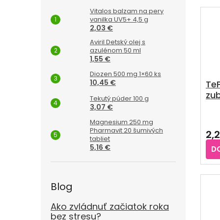
Vitalos balzam na pery
vanilka UV5+ 4,5 g
2,03 €
Aviril Detský olej s
azulénom 50 ml
1,55 €
Diozen 500 mg 1×60 ks
10,45 €
TeP
zub
Tekutý púder 100 g
3,07 €
Magnesium 250 mg
Pharmavit 20 šumivých
2,
tabliet
5,16 €
D
Blog
Ako zvládnuť začiatok roka
bez stresu?