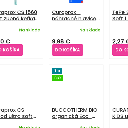
raprox CS 1560
Curaprox -
TePe S
t zubná kefka 1
náhradné hlavice
Soft 1
2ks
Na sklade
Na sklade
80 €
9,98 €
2,27 
O KOŠÍKA
DO KOŠÍKA
DO K
Tip
BIO
raprox CS
BUCCOTHERM BIO
CURA
d ultra soft
organická Eco-
KIDS ultra soft
friendly sada pre
KAZIZ
Na sklade
Na sklade