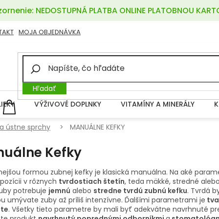
ornenie: NEDOSTUPNÁ PLATBA ONLINE PLATOBNOU KART
TAKT
MOJA OBJEDNÁVKA
Hľadať
LIEKY
VÝŽIVOVÉ DOPLNKY
VITAMÍNY A MINERÁLY
K
NÁKUPNÝ
KOŠÍK
a ústne sprchy
MANUÁLNE KEFKY
uálne Kefky
ejšou formou zubnej kefky je klasická manuálna. Na aké parametr
spozícii v rôznych
tvrdostiach štetín
, teda mäkké, stredné alebo
zuby potrebuje
jemnú
alebo
stredne tvrdú zubnú kefku
. Tvrdá b
ou umývate zuby až príliš intenzívne. Ďalšími parametrami je
tva
äte
. Všetky tieto parametre by mali byť adekvátne navrhnuté pre k
ete produkt
navrhnutý poprednými odborníkmi
a
stomatológ