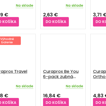
gle blade
zubná kefka 1 ks
soft 1
Na sklade
Na sklade
59 €
2,63 €
3,71 
O KOŠÍKA
DO KOŠÍKA
DO K
Výhodné
balenie
aprox Travel
Curaprox Be You
Curap
6-pack zubná
Ortho
pasta 6x10 ml +
1 ks
Na sklade
Na sklade
zubná kefka CS
emerné
Priemerné
Prieme
notenie
hodnotenie
hodnot
5460
98 €
16,84 €
4,83 
duktu
produktu
produkt
je
je
O KOŠÍKA
DO KOŠÍKA
DO K
4,3
4,5