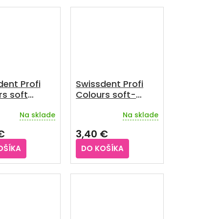
ent Profi
Swissdent Profi
rs soft
Colours soft-
m 3 ks
medium 1 ks
Na sklade
Na sklade
Priemerné
hodnotenie
€
3,40 €
produktu
je
OŠÍKA
DO KOŠÍKA
1,0
z
5
hviezdičiek.