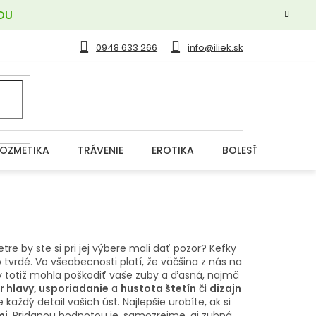
OU
0948 633 266
info@iliek.sk
OZMETIKA
TRÁVENIE
EROTIKA
BOLESŤ
DERM
e by ste si pri jej výbere mali dať pozor? Kefky
 tvrdé. Vo všeobecnosti platí, že väčšina z nás na
y totiž mohla poškodiť vaše zuby a ďasná, najmä
r hlavy, usporiadanie
a
hustota štetín
či
dizajn
aždý detail vašich úst. Najlepšie urobíte, ak si
mi
. Pridanou hodnotou je, samozrejme, aj zubná