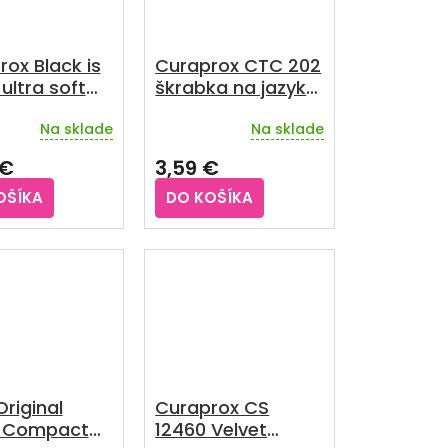
ox Black is
Curaprox CTC 202
ultra soft
škrabka na jazyk
 kefka 2 ks
double blade
Na sklade
Na sklade
a+čierna
 €
3,59 €
OŠÍKA
DO KOŠÍKA
riginal
Curaprox CS
 Compact
12460 Velvet