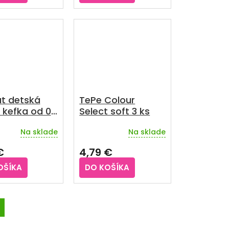
z
5
iek.
hviezdičiek.
ut detská
TePe Colour
 kefka od 0
Select soft 3 ks
rokov
Na sklade
Na sklade
€
4,79 €
OŠÍKA
DO KOŠÍKA