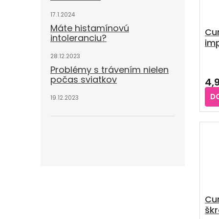
17.1.2024
Máte histamínovú
Cu
intoleranciu?
imp
zub
28.12.2023
Pri
Problémy s trávením nielen
hod
počas sviatkov
4,
pro
je
D
19.12.2023
5,0
z
5
hvie
Cu
škr