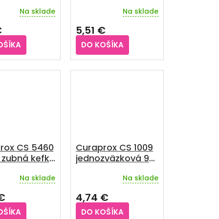
 ks
zubná kefka 1 ks
Na sklade
Na sklade
Priemerné
hodnotenie
€
5,51 €
produktu
je
OŠÍKA
DO KOŠÍKA
5,0
z
5
hviezdičiek.
rox CS 5460
Curaprox CS 1009
 zubná kefka
jednozväzková 9
mm zubná kefka
Na sklade
Na sklade
rné
Priemerné
enie
hodnotenie
€
4,74 €
u
produktu
je
OŠÍKA
DO KOŠÍKA
4,0