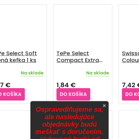
e Select Soft
TePe Select
Swissd
ná kefka 1 ks
Compact Extra
Colou
Soft 1 ks
mediu
Na sklade
Na sklade
27 €
1,84 €
7,42 
O KOŠÍKA
DO KOŠÍKA
DO K
×
Ospravedlňujeme sa,
ale nasledujúce
objednávky budú
meškať s doručením.