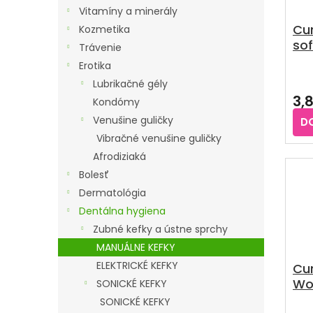
R
P
Vitamíny a minerály
O
Cu
R
Kozmetika
sof
D
Trávenie
O
ks
U
Erotika
D
K
Lubrikačné gély
U
3,
T
Kondómy
K
O
Venušine guličky
D
T
V
Vibračné venušine guličky
O
Afrodiziaká
V
Bolesť
Dermatológia
Dentálna hygiena
Zubné kefky a ústne sprchy
MANUÁLNE KEFKY
ELEKTRICKÉ KEFKY
Cu
Woo
SONICKÉ KEFKY
1ks
SONICKÉ KEFKY