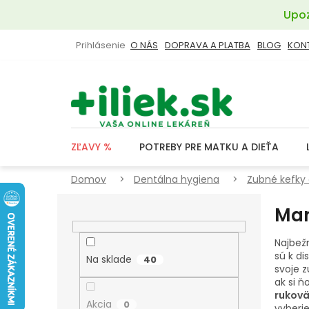
Prejsť
Upoz
na
obsah
Prihlásenie
O NÁS
DOPRAVA A PLATBA
BLOG
KON
ZĽAVY %
POTREBY PRE MATKU A DIEŤA
Domov
Dentálna hygiena
Zubné kefky 
B
Man
O
Č
Najbežn
N
sú k di
Na sklade
40
svoje 
Ý
ak si ň
P
rukov
Akcia
0
vyberi