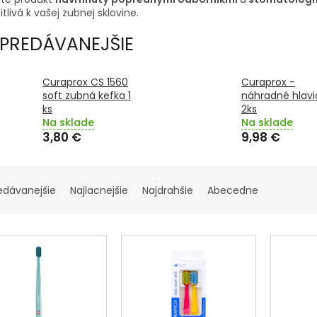
itlivá k vašej zubnej sklovine.
PREDÁVANEJŠIE
Curaprox CS 1560
Curaprox -
soft zubná kefka 1
náhradné hlavi
ks
2ks
Na sklade
Na sklade
3,80 €
9,98 €
edávanejšie
Najlacnejšie
Najdrahšie
Abecedne