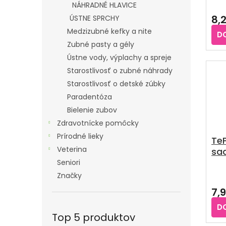
Pri
NÁHRADNÉ HLAVICE
hod
8,
ÚSTNE SPRCHY
pro
je
Medzizubné kefky a nite
D
5,0
Zubné pasty a gély
z
Ústne vody, výplachy a spreje
5
hvie
Starostlivosť o zubné náhrady
Starostlivosť o detské zúbky
Paradentóza
Bielenie zubov
Zdravotnícke pomôcky
Prírodné lieky
TeP
Veterina
sa
kef
Seniori
za
Značky
7,
D
Top 5 produktov