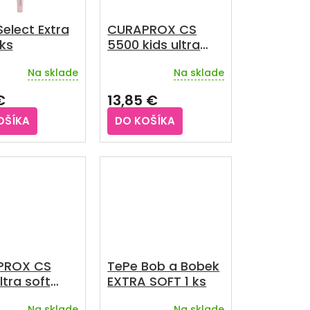
elect Extra
CURAPROX CS
 ks
5500 kids ultra
soft, 3ks
Na sklade
Na sklade
€
13,85 €
OŠÍKA
DO KOŠÍKA
PROX CS
TePe Bob a Bobek
EXTRA SOFT 1 ks
ÚBKOVSKÁ
Na sklade
Na sklade