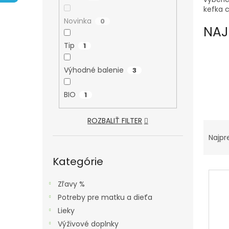
A
kefka c
N
Novinka
0
E
NAJ
L
Tip
1
Výhodné balenie
3
BIO
1
ROZBALIŤ FILTER
R
A
Najpr
Preskočiť
D
kategórie
Kategórie
E
V
N
Ý
Zľavy %
I
P
Potreby pre matku a dieťa
E
I
Lieky
P
S
Výživové doplnky