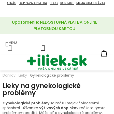
Prejsť
O NÁS
DOPRAVA A PLATBA
BLOG
KONTAKT
MOJA OBJEDNÁVKA
ZĽAVY
na
%
obsah
Upozornenie: NEDOSTUPNÁ PLATBA ONLINE
POTREBY
PRE
PLATOBNOU KARTOU
MATKU
A
DIEŤA
LIEKY
NÁ
KOŠ
VÝŽIVOVÉ
DOPLNKY
Domov
Lieky
Gynekologické problémy
VITAMÍNY
Lieky na gynekologické
A
MINERÁLY
problémy
KOZMETIKA
Gynekologické problémy
sa môžu prejaviť viacerými
spôsobmi. Užívaním
výživových doplnkov
môžete týmto
problémom predísť. Môže isť o gynekologické problémy,