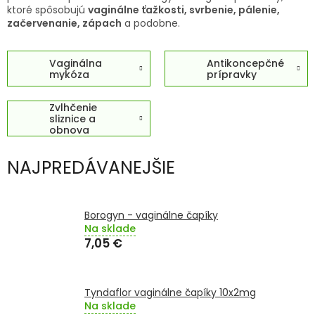
TRÁVENIE
ktoré spôsobujú
vaginálne ťažkosti, svrbenie, pálenie,
začervenanie, zápach
a podobne.
EROTIKA
Vaginálna
Antikoncepčné
mykóza
prípravky
BOLESŤ
Zvlhčenie
sliznice a
DERMATOLÓGIA
obnova
mikroflóry
DENTÁLNA
NAJPREDÁVANEJŠIE
HYGIENA
ZDRAVOTNÍCKE
POMÔCKY
Borogyn - vaginálne čapíky
Na sklade
7,05 €
PRÍRODNÉ
LIEKY
Tyndaflor vaginálne čapíky 10x2mg
VETERINA
Na sklade