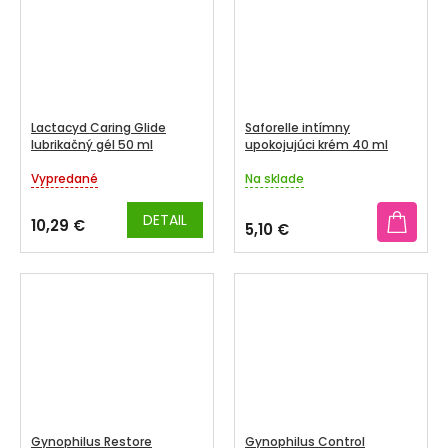
hviezdičiek.
hviezdičiek.
Lactacyd Caring Glide
Saforelle intímny
lubrikačný gél 50 ml
upokojujúci krém 40 ml
Vypredané
Na sklade
Priemerné
Priemerné
hodnotenie
hodnotenie
produktu
produktu
DETAIL
10,29 €
5,10 €
je
je
4,8
2,9
z
z
5
5
hviezdičiek.
hviezdičiek.
Gynophilus Restore
Gynophilus Control