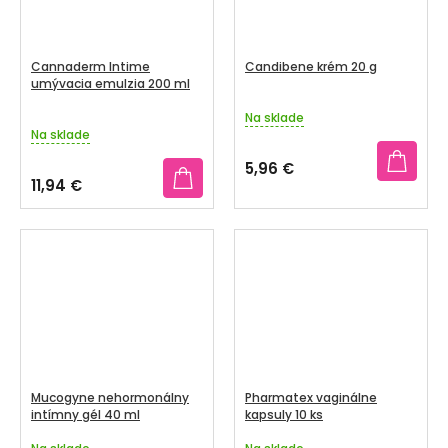
Cannaderm Intime
Candibene krém 20 g
umývacia emulzia 200 ml
Na sklade
Priemerné
Na sklade
hodnotenie
produktu
5,96 €
je
11,94 €
5,0
z
5
hviezdičiek.
Mucogyne nehormonálny
Pharmatex vaginálne
intímny gél 40 ml
kapsuly 10 ks