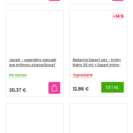
–14 %
Janell - vaginálny oleogél
Beliema Expert set - Intim
pre intímnu starostlivosť
Krém 30 ml + Expert Intim
Gél 1+1 200 ml + darček
Na sklade
taška na plavky
Vypredané
Priemerné
Priemerné
hodnotenie
hodnotenie
produktu
produktu
DETAIL
12,86 €
30,37 €
je
je
3,6
5,0
z
z
5
5
hviezdičiek.
hviezdičiek.