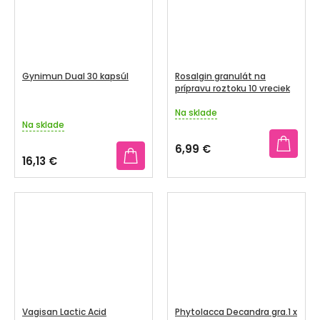
Gynimun Dual 30 kapsúl
Rosalgin granulát na
prípravu roztoku 10 vreciek
Na sklade
Priemerné
Na sklade
hodnotenie
produktu
6,99 €
je
16,13 €
4,0
z
5
hviezdičiek.
Vagisan Lactic Acid
Phytolacca Decandra gra.1 x