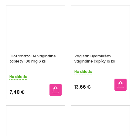
z
5
hviezdičiek.
Clotrimazol AL vaginálne
Vagisan HydroKrém
tablety 100 mg 6 ks
vaginálne čapíky 16 ks
Na sklade
Priemerné
Na sklade
hodnotenie
produktu
13,66 €
je
7,48 €
3,8
z
5
hviezdičiek.