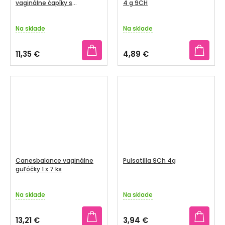
vaginálne čapíky s
4 g 9CH
kyselinou mliečnou 7ks
Na sklade
Na sklade
11,35 €
4,89 €
Canesbalance vaginálne
Pulsatilla 9Ch 4g
guľôčky 1 x 7 ks
Na sklade
Na sklade
13,21 €
3,94 €