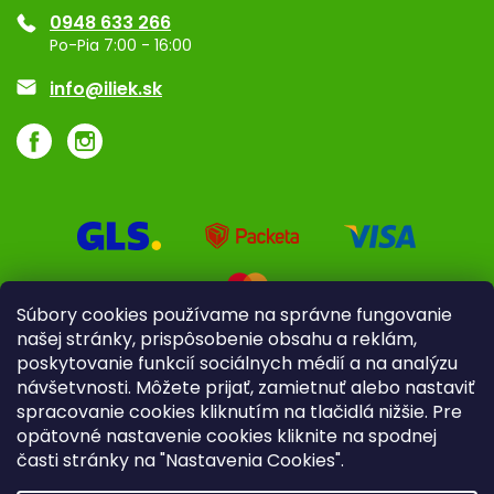
0948 633 266
Značky
Po-Pia 7:00 - 16:00
Akcie a zľavy
info@iliek.sk
Súbory cookies používame na správne fungovanie
našej stránky, prispôsobenie obsahu a reklám,
poskytovanie funkcií sociálnych médií a na analýzu
návšetvnosti. Môžete prijať, zamietnuť alebo nastaviť
spracovanie cookies kliknutím na tlačidlá nižšie. Pre
opätovné nastavenie cookies kliknite na spodnej
časti stránky na "Nastavenia Cookies".
Pre firmy
Poradenstvo