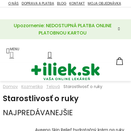
Prejsť
O NÁS
DOPRAVA A PLATBA
BLOG
KONTAKT
MOJA OBJEDNÁVKA
ZĽAVY
na
%
obsah
Upozornenie: NEDOSTUPNÁ PLATBA ONLINE
POTREBY
PRE
PLATOBNOU KARTOU
MATKU
A
DIEŤA
LIEKY
NÁ
KOŠ
VÝŽIVOVÉ
DOPLNKY
Domov
Kozmetika
Telová
Starostlivosť o ruky
VITAMÍNY
Starostlivosť o ruky
A
MINERÁLY
NAJPREDÁVANEJŠIE
KOZMETIKA
Aveeno Skin Relief hydratačný krém na ruky