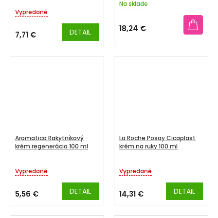
Na sklade
Priemerné
Vypredané
hodnotenie
produktu
18,24 €
DETAIL
je
7,71 €
5,0
z
5
hviezdičiek.
Aromatica Rakytníkový
La Roche Posay Cicaplast
krém regenerácia 100 ml
krém na ruky 100 ml
Vypredané
Vypredané
DETAIL
DETAIL
5,56 €
14,31 €