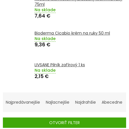
TRÁVENIE
75ml
Na sklade
7,64 €
EROTIKA
Bioderma Cicabio krém na ruky 50 ml
BOLESŤ
Na sklade
9,36 €
DERMATOLÓGIA
DENTÁLNA
LIVSANE Pilník zafírový 1 ks
HYGIENA
Na sklade
2,15 €
ZDRAVOTNÍCKE
POMÔCKY
R
A
Najpredávanejšie
Najlacnejšie
Najdrahšie
Abecedne
PRÍRODNÉ
LIEKY
D
E
OTVORIŤ FILTER
VETERINA
N