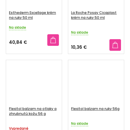
Esthederm Excellage krém
La Roche Posay Cicaplast
na ruky 50 ml
krém na ruky 50 ml
Na sklade
Priemerné
Na sklade
hodnotenie
produktu
40,84 €
je
10,36 €
5,0
z
5
hviezdičiek.
Flexitol balzam na otlaky a
Flexitol balzam na ruky 56g
zhrubnutú kožu 56 g
Na sklade
Priemerné
Vypredané
hodnotenie