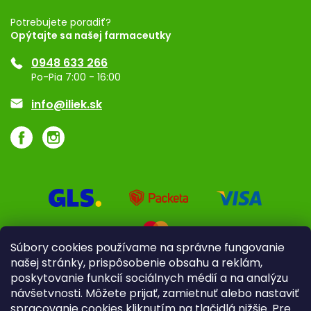
Registrácia
Potrebujete poradiť?
Opýtajte sa našej farmaceutky
Ponuka pre firmy
0948 633 266
Značky
Po-Pia 7:00 - 16:00
Akcie a zľavy
info@iliek.sk
Súbory cookies používame na správne fungovanie
našej stránky, prispôsobenie obsahu a reklám,
poskytovanie funkcií sociálnych médií a na analýzu
návšetvnosti. Môžete prijať, zamietnuť alebo nastaviť
spracovanie cookies kliknutím na tlačidlá nižšie. Pre