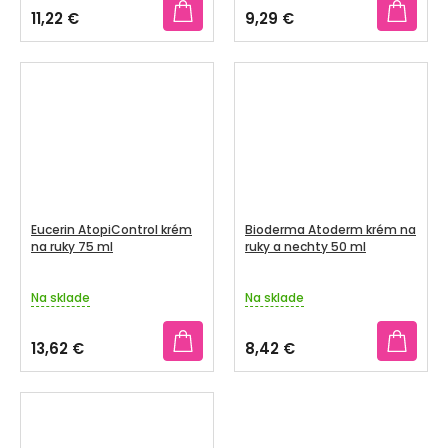
11,22 €
9,29 €
Eucerin AtopiControl krém
Bioderma Atoderm krém na
na ruky 75 ml
ruky a nechty 50 ml
Na sklade
Na sklade
13,62 €
8,42 €