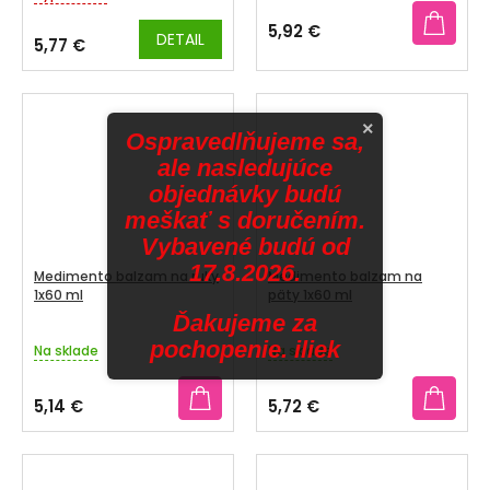
produktu
5,92 €
DETAIL
je
5,77 €
3,7
z
5
hviezdičiek.
×
Ospravedlňujeme sa,
ale nasledujúce
objednávky budú
meškať s doručením.
Vybavené budú od
17.8.2026.
Medimento balzam na ruky
Medimento balzam na
1x60 ml
päty 1x60 ml
Ďakujeme za
pochopenie. iliek
Na sklade
Na sklade
5,14 €
5,72 €