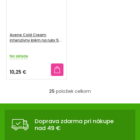
Avene Cold Cream
intenzívny krém na ruky 50
ml
Na sklade
10,25 €
25
položiek celkom
O
v
Z
l
Á
á
Doprava zdarma pri nákupe
d
P
nad 49 €
a
Ä
c