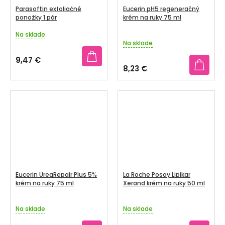
Parasoftin exfoliačné
Eucerin pH5 regeneračný
ponožky 1 pár
krém na ruky 75 ml
Na sklade
Priemerné
Na sklade
hodnotenie
produktu
9,47 €
je
8,23 €
3,2
z
5
hviezdičiek.
Eucerin UreaRepair Plus 5%
La Roche Posay Lipikar
krém na ruky 75 ml
Xerand krém na ruky 50 ml
Na sklade
Na sklade