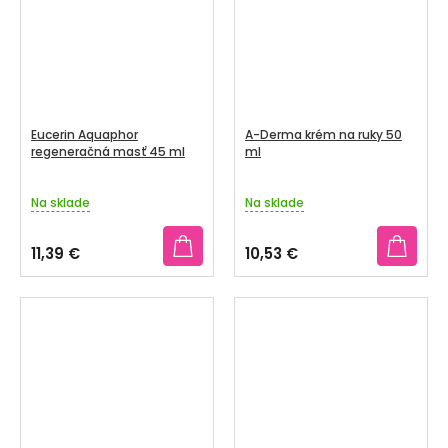
Eucerin Aquaphor
A-Derma krém na ruky 50
regeneračná masť 45 ml
ml
Na sklade
Na sklade
11,39 €
10,53 €