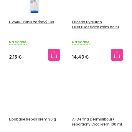
LIVSANE Pilník zafírový 1 ks
Eucerin Hyaluron
Filler+Elasticity krém na ruky
75 ml
Na sklade
Na sklade
2,15 €
14,43 €
Lipobase Repair krém 30 g
A-Derma Dermalibour+
reparačný Cica krém 100 ml