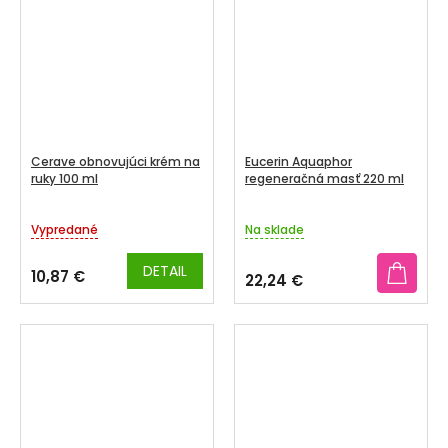
Cerave obnovujúci krém na
Eucerin Aquaphor
ruky 100 ml
regeneračná masť 220 ml
Vypredané
Na sklade
DETAIL
10,87 €
22,24 €