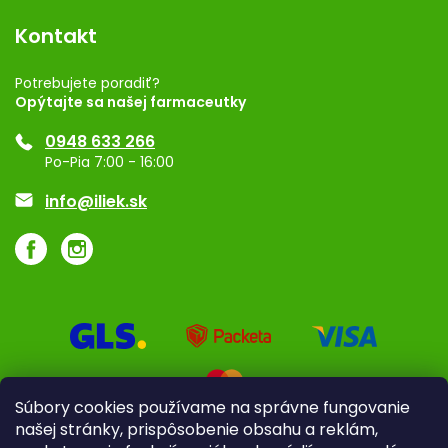
Blog
Vernostný program
Kontakt
Rozhodnutie na prevádzku
Registrácia
Potrebujete poradiť?
Opýtajte sa našej farmaceutky
Ponuka pre firmy
0948 633 266
Značky
Po-Pia 7:00 - 16:00
Akcie a zľavy
info@iliek.sk
Súbory cookies používame na správne fungovanie
našej stránky, prispôsobenie obsahu a reklám,