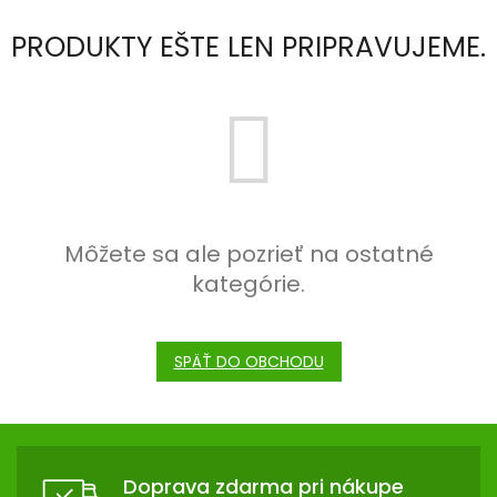
TRÁVENIE
PRODUKTY EŠTE LEN PRIPRAVUJEME.
EROTIKA
BOLESŤ
DERMATOLÓGIA
DENTÁLNA
Môžete sa ale pozrieť na ostatné
HYGIENA
kategórie.
ZDRAVOTNÍCKE
POMÔCKY
SPÄŤ DO OBCHODU
PRÍRODNÉ
LIEKY
Z
Á
VETERINA
Doprava zdarma pri nákupe