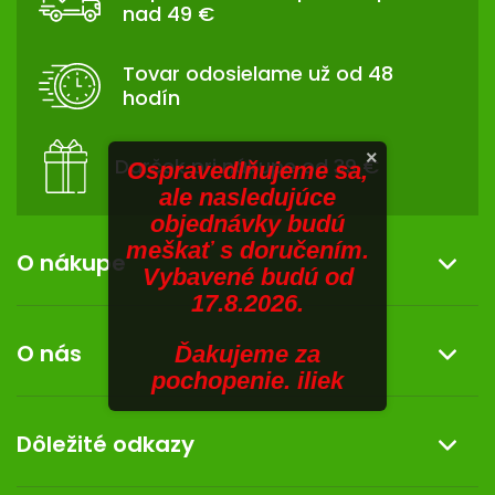
P
nad 49 €
Ä
SENIORI
T
Tovar odosielame už od 48
ZNAČKY
I
hodín
E
Prihlásenie
×
Darček pri nákupe od 39 €
Ospravedlňujeme sa,
ale nasledujúce
objednávky budú
meškať s doručením.
O nákupe
Vybavené budú od
17.8.2026.
Informácie o nákupe
O nás
Ďakujeme za
Reklamácia a vrátenie tovaru
pochopenie. iliek
Doprava a platba
O nás
Dôležité odkazy
Darček k nákupu
Kontakt
Obchodné podmienky
Dermocentrum