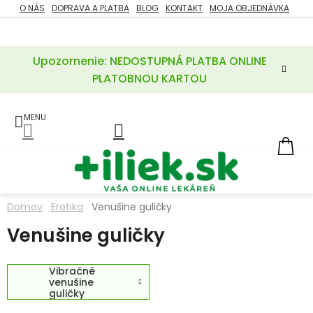
Prejsť
O NÁS
DOPRAVA A PLATBA
BLOG
KONTAKT
MOJA OBJEDNÁVKA
ZĽAVY
na
%
obsah
Upozornenie: NEDOSTUPNÁ PLATBA ONLINE
POTREBY
PRE
PLATOBNOU KARTOU
MATKU
A
DIEŤA
LIEKY
NÁ
KOŠ
VÝŽIVOVÉ
DOPLNKY
Domov
Erotika
Venušine guličky
VITAMÍNY
Venušine guličky
A
MINERÁLY
Vibračné
KOZMETIKA
venušine
guličky