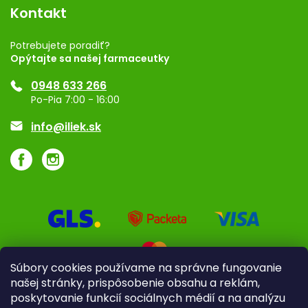
Vernostný program
Kontakt
Rozhodnutie na prevádzku
Registrácia
Potrebujete poradiť?
Opýtajte sa našej farmaceutky
Ponuka pre firmy
0948 633 266
Značky
Po-Pia 7:00 - 16:00
Akcie a zľavy
info@iliek.sk
Súbory cookies používame na správne fungovanie
našej stránky, prispôsobenie obsahu a reklám,
poskytovanie funkcií sociálnych médií a na analýzu