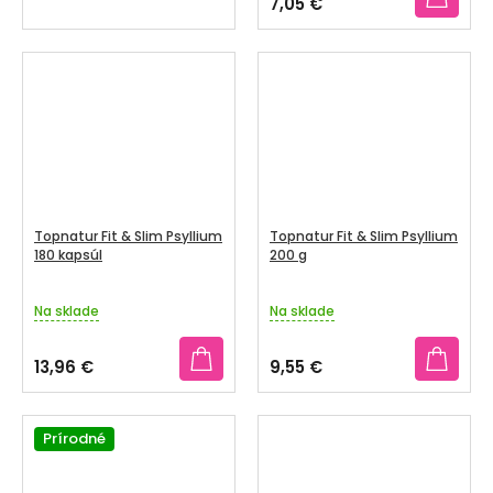
7,05 €
3,5
z
5
hviezdičiek.
Topnatur Fit & Slim Psyllium
Topnatur Fit & Slim Psyllium
180 kapsúl
200 g
Na sklade
Na sklade
13,96 €
9,55 €
Prírodné