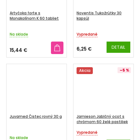
Artyčoka forte s
Noventis Tukožrútky 30
Monakolínom K 60 tabliet
kapsúl
Na sklade
Vypredané
DETAIL
6,25 €
15,44 €
Akcia
–5 %
Juvamed Čistec rovný 30 g
Jamieson Jablčný ocot s
chrómom 60 želé pastiliek
Vypredané
Priemerné
Na sklade
hodnotenie