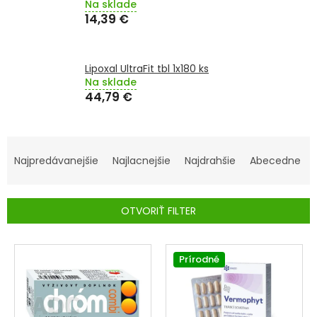
Na sklade
14,39 €
SENIORI
ZNAČKY
Lipoxal UltraFit tbl 1x180 ks
Na sklade
Prihlásenie
44,79 €
R
A
Najpredávanejšie
Najlacnejšie
Najdrahšie
Abecedne
D
E
OTVORIŤ FILTER
N
I
V
E
Ý
Prírodné
P
P
R
I