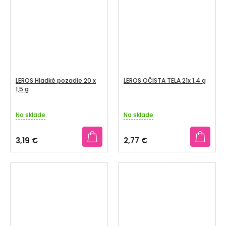
hviezdičiek.
LEROS Hladké pozadie 20 x
LEROS OČISTA TELA 21x 1,4 g
1,5 g
Na sklade
Na sklade
3,19 €
2,77 €