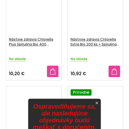
Nástoje zdravia Chlorella
Nástroje zdravia Chlorella
Plus Spirulina Bio 400
Extra Bio 200 ks + Spirulina
tabliet
Extra Bio 200 ks DUOPACK
Na sklade
Na sklade
10,20 €
10,92 €
Prírodné
×
Ospravedlňujeme sa,
ale nasledujúce
objednávky budú
meškať s doručením.