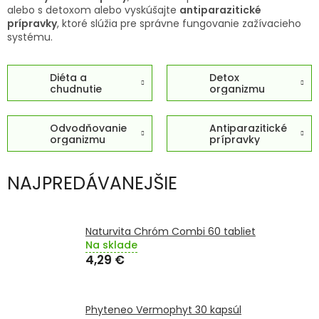
TRÁVENIE
alebo s detoxom alebo vyskúšajte
antiparazitické
prípravky
, ktoré slúžia pre správne fungovanie zažívacieho
systému.
EROTIKA
Diéta a
Detox
BOLESŤ
chudnutie
organizmu
DERMATOLÓGIA
Odvodňovanie
Antiparazitické
organizmu
prípravky
DENTÁLNA
HYGIENA
NAJPREDÁVANEJŠIE
ZDRAVOTNÍCKE
POMÔCKY
Naturvita Chróm Combi 60 tabliet
Na sklade
PRÍRODNÉ
4,29 €
LIEKY
VETERINA
Phyteneo Vermophyt 30 kapsúl