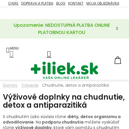
Prejsť
O NÁS
DOPRAVA A PLATBA
BLOG
KONTAKT
MOJA OBJEDNÁVKA
ZĽAVY
na
%
obsah
Upozornenie: NEDOSTUPNÁ PLATBA ONLINE
POTREBY
PRE
PLATOBNOU KARTOU
MATKU
A
DIEŤA
LIEKY
NÁ
KOŠ
VÝŽIVOVÉ
DOPLNKY
Domov
Trávenie
Chudnutie, detox a antiparazitiká
VITAMÍNY
Výživové doplnky na chudnutie,
A
MINERÁLY
detox a antiparazitiká
KOZMETIKA
S chudnutím úzko súvisia rôzne
diéty, detox organizmu a
odvodňovanie
. Na
podporu chudnutia
môžete vyskúšať
rôzne
výživové doplnky
, ktoré vám pomôžu s chudnutím