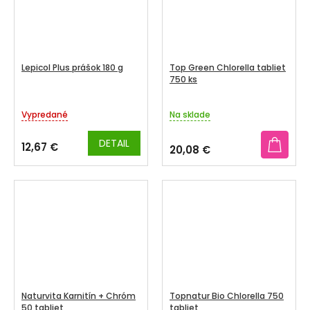
Lepicol Plus prášok 180 g
Top Green Chlorella tabliet
750 ks
Vypredané
Na sklade
DETAIL
12,67 €
20,08 €
Naturvita Karnitín + Chróm
Topnatur Bio Chlorella 750
50 tabliet
tabliet