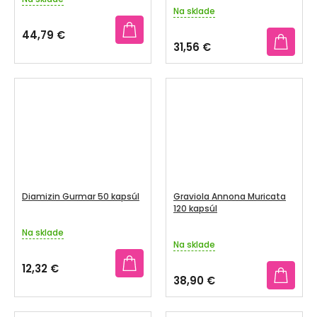
Priemerné
Na sklade
hodnotenie
produktu
44,79 €
je
31,56 €
4,0
z
5
hviezdičiek.
Diamizin Gurmar 50 kapsúl
Graviola Annona Muricata
120 kapsúl
Na sklade
Priemerné
Na sklade
hodnotenie
produktu
12,32 €
je
38,90 €
3,1
z
5