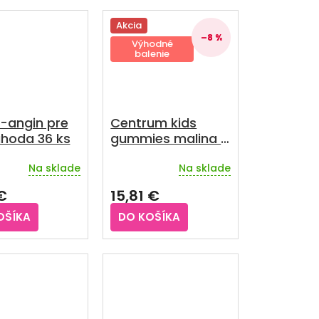
Akcia
–8 %
Výhodné
balenie
r-angin pre
Centrum kids
ahoda 36 ks
gummies malina a
jahoda darčekové
Na sklade
Na sklade
balenie 2 x 60 ks +
darček
€
15,81 €
OŠÍKA
DO KOŠÍKA