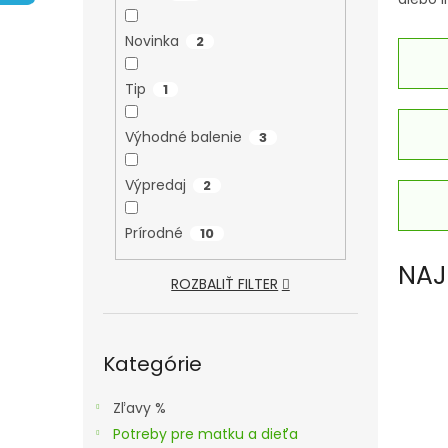
A
N
Novinka
2
E
L
Tip
1
Výhodné balenie
3
Výpredaj
2
Prírodné
10
NAJ
ROZBALIŤ FILTER
Preskočiť
kategórie
Kategórie
Zľavy %
Potreby pre matku a dieťa