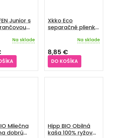
EN Junior s
Xkko Eco
rančovou
separačné plienky
uťou 100 mg
200 ks
Na sklade
Na sklade
rné
enie
€
8,85 €
u
OŠÍKA
DO KOŠÍKA
iek.
IO Mliečna
Hipp BIO Obilná
na dobrú
kaša 100% ryžová