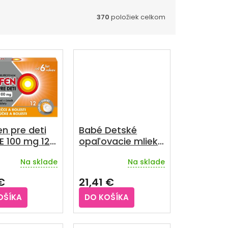
370
položiek celkom
n pre deti
Babé Detské
E 100 mg 12
opaľovacie mlieko
t
100ml
Na sklade
Na sklade
rné
enie
€
21,41 €
u
OŠÍKA
DO KOŠÍKA