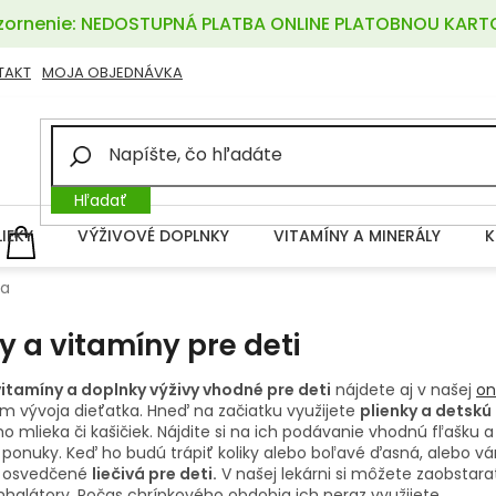
ornenie: NEDOSTUPNÁ PLATBA ONLINE PLATOBNOU KART
TAKT
MOJA OBJEDNÁVKA
Hľadať
LIEKY
VÝŽIVOVÉ DOPLNKY
VITAMÍNY A MINERÁLY
K
NÁKUPNÝ
KOŠÍK
ťa
ky a vitamíny pre deti
 vitamíny a doplnky výživy vhodné pre deti
nájdete aj v našej
on
m vývoja dieťatka. Hneď na začiatku využijete
plienky a detskú
o mlieka či kašičiek. Nájdite si na ich podávanie vhodnú fľašk
 ponuky. Keď ho budú trápiť koliky alebo boľavé ďasná, alebo vá
 osvedčené
liečivá pre deti.
V našej lekárni si môžete zaobstar
nhalátory. Počas chrípkového obdobia ich neraz využijete.