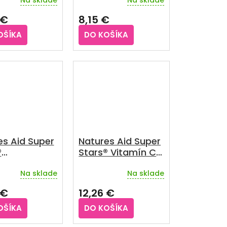
príchuťou 50ks
 €
8,15 €
OŠÍKA
DO KOŠÍKA
es Aid Super
Natures Aid Super
®
Stars® Vitamín C
itamins &
60tabliet
Na sklade
Na sklade
ls 60tabliet
 €
12,26 €
OŠÍKA
DO KOŠÍKA