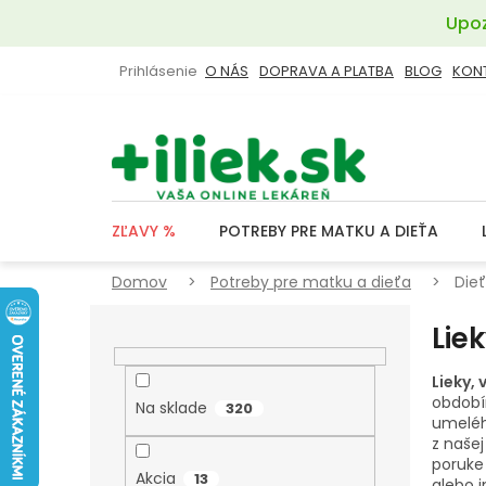
Prejsť
Upoz
na
obsah
Prihlásenie
O NÁS
DOPRAVA A PLATBA
BLOG
KON
ZĽAVY %
POTREBY PRE MATKU A DIEŤA
Domov
Potreby pre matku a dieťa
Die
B
Lie
O
Č
Lieky,
N
období
Na sklade
320
umeléh
Ý
z našej
P
poruke
Akcia
13
alebo i