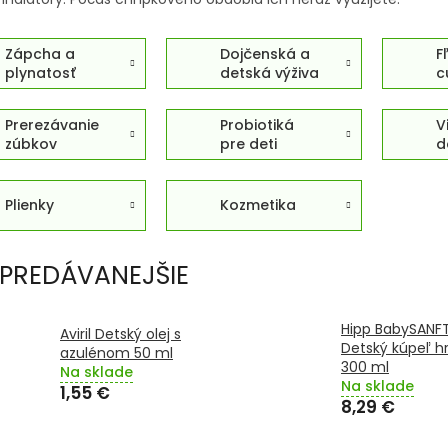
Zápcha a
Dojčenská a
F
plynatosť
detská výživa
c
Prerezávanie
Probiotiká
V
zúbkov
pre deti
d
Plienky
Kozmetika
PREDÁVANEJŠIE
Hipp BabySANF
Aviril Detský olej s
Detský kúpeľ h
azulénom 50 ml
300 ml
Na sklade
Na sklade
1,55 €
8,29 €