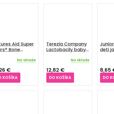
ures Aid Super
Terezia Company
Junio
ars® Bone
Lactobacily baby
deti j
port 60tabliet
kvapky 10ml
Na sklade
Na sklade
,26 €
12,82 €
8,65 
O KOŠÍKA
DO KOŠÍKA
DO K