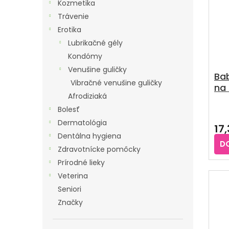
V
Kozmetika
hvie
Trávenie
Erotika
Lubrikačné gély
Kondómy
Venušine guličky
Bab
Vibračné venušine guličky
na
Afrodiziaká
hyg
Bolesť
Dermatológia
17
Dentálna hygiena
D
Zdravotnícke pomôcky
Prírodné lieky
Veterina
Seniori
Značky