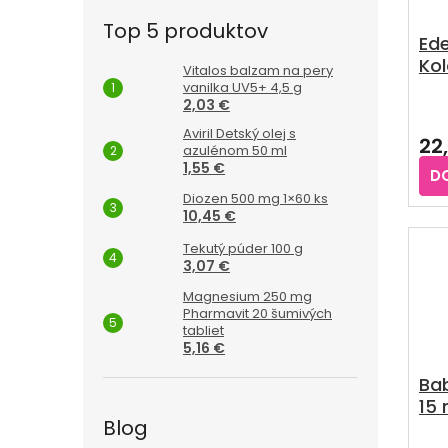
Top 5 produktov
Ed
Kol
Vitalos balzam na pery
Jun
vanilka UV5+ 4,5 g
2,03 €
Aviril Detský olej s
22
azulénom 50 ml
1,55 €
D
Diozen 500 mg 1×60 ks
10,45 €
Tekutý púder 100 g
3,07 €
Magnesium 250 mg
Pharmavit 20 šumivých
tabliet
5,16 €
Ba
15 
Blog