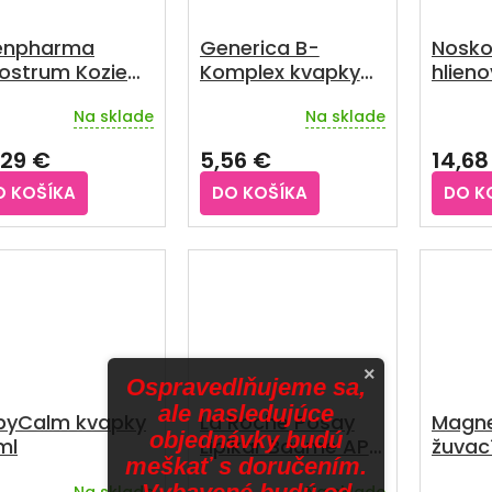
enpharma
Generica B-
Nosko
ostrum Kozie
Komplex kvapky
hlien
ior 60 tabliet
30 ml
Na sklade
Na sklade
,29 €
5,56 €
14,68
O KOŠÍKA
DO KOŠÍKA
DO K
×
Ospravedlňujeme sa,
ale nasledujúce
byCalm kvapky
La Roche Posay
Magne
objednávky budú
ml
Lipikar Baume AP+
žuvací
meškať s doručením.
M balzam 400 ml
Na sklade
Na sklade