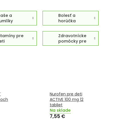
ľaše a
Bolesť a
umlíky
horúčka
itamíny pre
Zdravotnícke
eti
pomôcky pre
deti
T
Nurofen pre deti
roch
ACTIVE 100 mg 12
tabliet
Na sklade
7,55 €