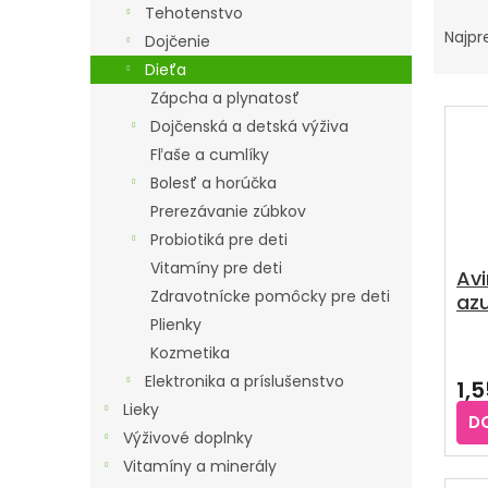
R
Tehotenstvo
A
Najpr
Dojčenie
D
Dieťa
E
Zápcha a plynatosť
V
N
Dojčenská a detská výživa
Ý
I
Fľaše a cumlíky
P
E
Bolesť a horúčka
I
Prerezávanie zúbkov
P
S
Probiotiká pre deti
R
P
Vitamíny pre deti
O
Avi
R
Zdravotnícke pomôcky pre deti
az
D
O
Plienky
U
D
Pri
Kozmetika
K
U
hod
Elektronika a príslušenstvo
1,
T
pro
K
Lieky
je
O
D
T
4,3
Výživové doplnky
V
z
O
Vitamíny a minerály
5