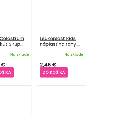
iek.
 Colostrum
Leukoplast Kids
kut Sirup
náplasť na rany 2
l 125 ml
veľkosti 12 ks
Na sklade
Na sklade
 €
2,46 €
OŠÍKA
DO KOŠÍKA