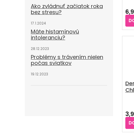
Pri
Ako zvládnuť začiatok roka
hod
6,
bez stresu?
pro
je
D
3,8
17.1.2024
z
Máte histamínovú
5
intoleranciu?
hvie
28.12.2023
Problémy s trávením nielen
počas sviatkov
19.12.2023
De
Ch
hy
náp
cm
3,
D