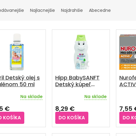
edávanejšie
Najlacnejšie
Najdrahšie
Abecedne
ril Detský olej s
Hipp BabySANFT
Nurofe
ulénom 50 ml
Detský kúpeľ
ACTIV
hroch 300 ml
tablie
Na sklade
Na sklade
emerné
Prieme
notenie
hodnot
55 €
8,29 €
7,55 
duktu
produkt
je
O KOŠÍKA
DO KOŠÍKA
DO K
5,0
z
5