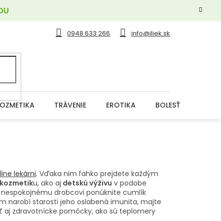
OU
0948 633 266
info@iliek.sk
OZMETIKA
TRÁVENIE
EROTIKA
BOLESŤ
DERM
line lekárni
. Vďaka nim ľahko prejdete každým
 kozmetik
u, ako aj
detskú výživu
v podobe
u a nespokojnému drobcovi ponúknite cumlík
m narobí starosti jeho oslabená imunita, majte
ať aj zdravotnícke pomôcky, ako sú teplomery