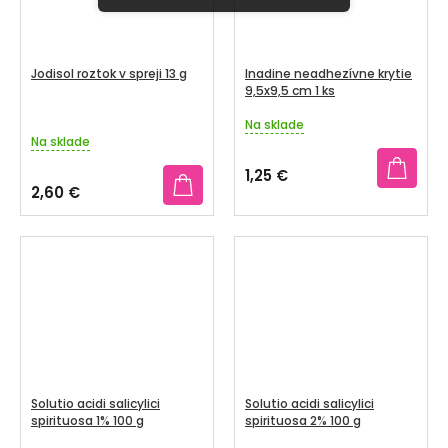
Jodisol roztok v spreji 13 g
Inadine neadhezívne krytie
9,5x9,5 cm 1 ks
Na sklade
Priemerné
Na sklade
hodnotenie
produktu
1,25 €
je
2,60 €
4,1
z
5
hviezdičiek.
Solutio acidi salicylici
Solutio acidi salicylici
spirituosa 1% 100 g
spirituosa 2% 100 g