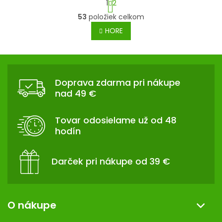
1
2
t
O
53
položiek celkom
r
v
á
HORE
l
n
á
k
d
Z
o
a
v
Á
c
a
Doprava zdarma pri nákupe
P
n
i
nad 49 €
i
Ä
e
e
p
T
Tovar odosielame už od 48
r
I
hodín
v
E
k
y
Darček pri nákupe od 39 €
v
ý
p
i
O nákupe
s
u