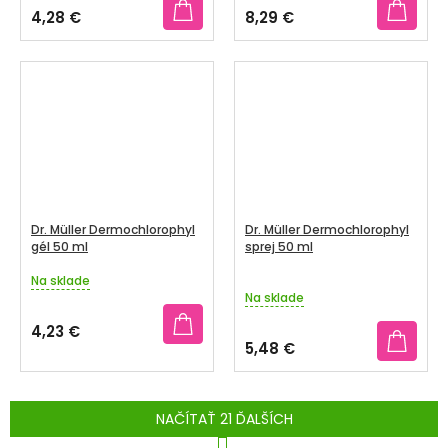
produktu
produktu
4,28 €
8,29 €
je
je
4,6
2,8
z
z
5
5
hviezdičiek.
hviezdičiek.
Dr. Müller Dermochlorophyl
Dr. Müller Dermochlorophyl
gél 50 ml
sprej 50 ml
Na sklade
Priemerné
Na sklade
hodnotenie
produktu
4,23 €
je
5,48 €
4,3
z
5
hviezdičiek.
NAČÍTAŤ 21 ĎALŠÍCH
S