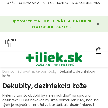
Prejsť
O NÁS
DOPRAVA A PLATBA
BLOG
KONTAKT
MOJA OBJEDNÁVKA
ZĽAVY
na
%
obsah
Upozornenie: NEDOSTUPNÁ PLATBA ONLINE
POTREBY
PRE
PLATOBNOU KARTOU
MATKU
A
DIEŤA
LIEKY
NÁ
KOŠ
VÝŽIVOVÉ
DOPLNKY
Domov
Zdravotnícke pomôcky
Dekubity, dezinfekcia
kože
VITAMÍNY
A
MINERÁLY
Dekubity, dezinfekcia kože
Nielen v tomto období by sme mali dbať na správnu
KOZMETIKA
dezinfekciu. Dezinfikovať by sme nemali len ruky, hoci na
tých je najväčšie množstvo baktérií, ale
dezinfinkovať