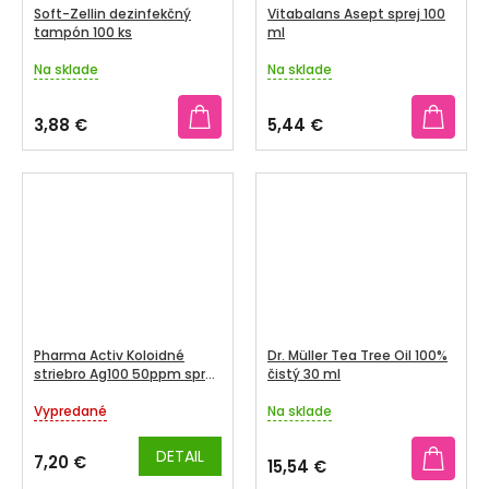
Soft-Zellin dezinfekčný
Vitabalans Asept sprej 100
tampón 100 ks
ml
Na sklade
Na sklade
Priemerné
Priemerné
hodnotenie
hodnotenie
produktu
produktu
3,88 €
5,44 €
je
je
5,0
5,0
z
z
5
5
hviezdičiek.
hviezdičiek.
Pharma Activ Koloidné
Dr. Müller Tea Tree Oil 100%
striebro Ag100 50ppm spray
čistý 30 ml
50 ml
Vypredané
Na sklade
Priemerné
Priemerné
hodnotenie
hodnotenie
produktu
produktu
DETAIL
7,20 €
15,54 €
je
je