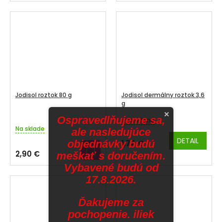
4,1
4,0
z
z
5
5
hviezdičiek.
hviezdičiek.
Jodisol roztok 80 g
Jodisol dermálny roztok 3,6
g
×
Ospravedlňujeme sa,
Vypredané
Priemerné
Na sklade
ale nasledujúce
hodnotenie
produktu
DETAIL
objednávky budú
1,74 €
je
2,90 €
meškať s doručením.
4,3
Vybavené budú od
z
5
17.8.2026.
hviezdičiek.
Ďakujeme za
pochopenie. iliek