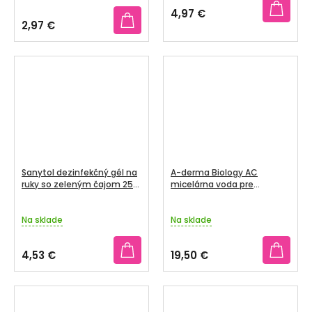
produktu
4,97 €
je
2,97 €
3,5
z
5
hviezdičiek.
Sanytol dezinfekčný gél na
A-derma Biology AC
ruky so zeleným čajom 250
micelárna voda pre
ml
aknóznu pleť 400 ml
Na sklade
Na sklade
4,53 €
19,50 €