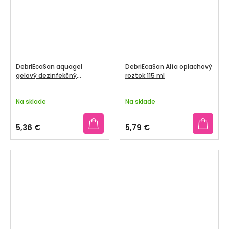
DebriEcaSan aquagel
DebriEcaSan Alfa oplachový
gelový dezinfekčný
roztok 115 ml
prostriedok 30 g
Na sklade
Na sklade
5,36 €
5,79 €