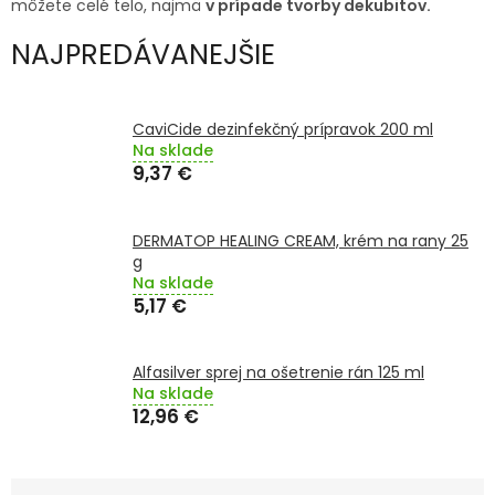
môžete celé telo, najmä
v prípade tvorby dekubitov.
TRÁVENIE
NAJPREDÁVANEJŠIE
EROTIKA
BOLESŤ
CaviCide dezinfekčný prípravok 200 ml
Na sklade
9,37 €
DERMATOLÓGIA
DERMATOP HEALING CREAM, krém na rany 25
DENTÁLNA
g
HYGIENA
Na sklade
5,17 €
ZDRAVOTNÍCKE
POMÔCKY
Alfasilver sprej na ošetrenie rán 125 ml
Na sklade
PRÍRODNÉ
LIEKY
12,96 €
VETERINA
R