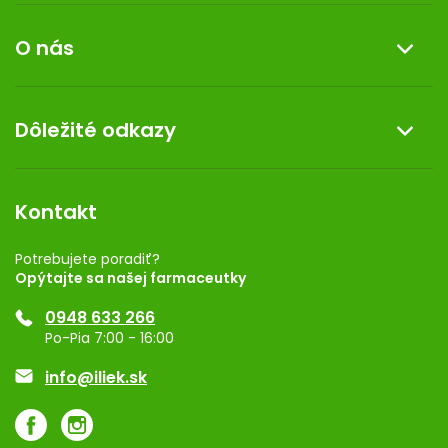
Informácie o nákupe
O nás
Reklamácia a vrátenie tovaru
Doprava a platba
O nás
Dôležité odkazy
Darček k nákupu
Kontakt
Obchodné podmienky
Dermocentrum
Blog
Vernostný program
Kontakt
Rozhodnutie na prevádzku
Registrácia
Potrebujete poradiť?
Opýtajte sa našej farmaceutky
Ponuka pre firmy
0948 633 266
Značky
Po-Pia 7:00 - 16:00
Akcie a zľavy
info@iliek.sk