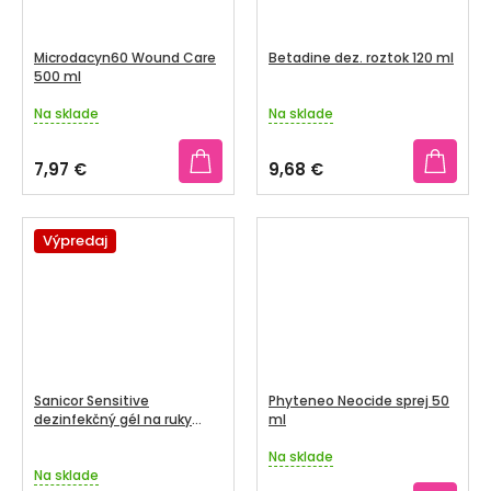
Microdacyn60 Wound Care
Betadine dez. roztok 120 ml
500 ml
Na sklade
Na sklade
Priemerné
Priemerné
hodnotenie
hodnotenie
produktu
produktu
7,97 €
9,68 €
je
je
5,0
2,7
z
z
5
Výpredaj
5
hviezdičiek.
hviezdičiek.
Sanicor Sensitive
Phyteneo Neocide sprej 50
dezinfekčný gél na ruky
ml
1x100 ml
Na sklade
Priemerné
Na sklade
hodnotenie