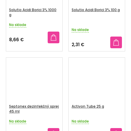
Solutio Acidi Borici 3% 1000
Solutio Acidi Borici 3% 100 g
g
Na sklade
Priemerné
Na sklade
hodnotenie
produktu
8,66 €
je
2,31 €
5,0
z
5
hviezdičiek.
Septonex dezinfekčný sprej
Activon Tube 25 g
45 ml
Na sklade
Na sklade
Priemerné
Priemerné
hodnotenie
hodnotenie