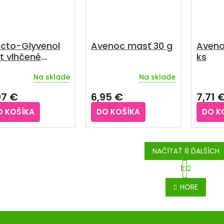
octo-Glyvenol
Avenoc masť 30 g
Aveno
t vlhčené
ks
úsky 30 ks
Na sklade
Na sklade
Priemerné
Prieme
hodnotenie
hodnot
97 €
6,95 €
7,71 
produktu
produkt
je
je
O KOŠÍKA
DO KOŠÍKA
DO K
4,5
4,3
z
z
5
5
hviezdičiek.
hviezdič
NAČÍTAŤ 8 ĎALŠÍCH
S
1
2
O
t
v
r
HORE
á
l
n
á
k
d