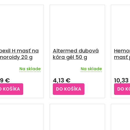
5
5
zdičiek.
hviezdičiek.
hviezdič
exil H masť na
Altermed dubová
Hemor
moroidy 20 g
kôra gél 50 g
masť 
ťažko
Na sklade
Na sklade
hemor
emerné
Prieme
notenie
hodnot
99 €
4,13 €
10,33
duktu
produkt
je
O KOŠÍKA
DO KOŠÍKA
DO K
4,7
z
5
zdičiek.
hviezdič