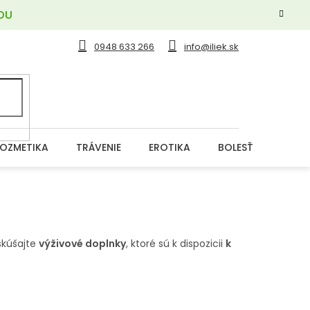
OU
0948 633 266
info@iliek.sk
OZMETIKA
TRÁVENIE
EROTIKA
BOLESŤ
DERM
yskúšajte
výživové doplnky
, ktoré sú k dispozicii
k