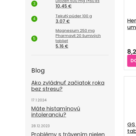
Diozen 500 mg 1×60 ks
10,45 €
Tekutý púder 100 g
He
3,07 €
umý
Magnesium 250 mg
Pharmavit 20 šumivých
Pri
tabliet
5,16 €
hod
8,
pro
je
D
4,0
Blog
z
5
hvie
Ako zvládnuť začiatok roka
bez stresu?
17.1.2024
Máte histamínovú
intoleranciu?
GS
28.12.2023
tab
Problémy s trávením nielen