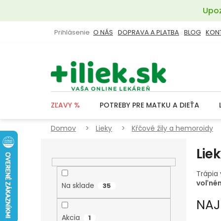
Prejsť
Upoz
na
obsah
Prihlásenie
O NÁS
DOPRAVA A PLATBA
BLOG
KON
ZĽAVY %
POTREBY PRE MATKU A DIEŤA
Domov
Lieky
Kŕčové žily a hemoroidy
B
Lie
O
Č
Trápia
N
voľné
Na sklade
35
Ý
NAJ
P
Akcia
1