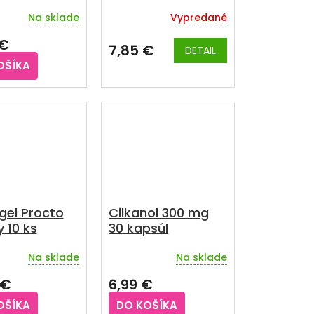
nzia vo
g
Na sklade
Vypredané
u 30x1000
Priemerné
hodnotenie
 €
produktu
7,85 €
DETAIL
je
OŠÍKA
3,5
z
5
hviezdičiek.
el Procto
Cilkanol 300 mg
 10 ks
30 kapsúl
Na sklade
Na sklade
Priemerné
hodnotenie
 €
6,99 €
produktu
je
OŠÍKA
DO KOŠÍKA
5,0