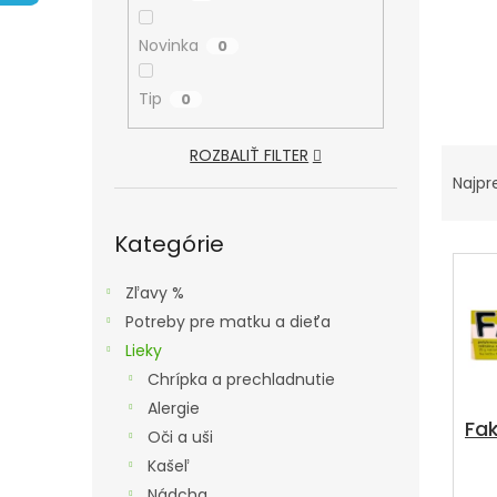
A
N
Novinka
0
E
L
Tip
0
R
ROZBALIŤ FILTER
A
Najpr
D
Preskočiť
kategórie
Kategórie
E
V
N
Ý
Zľavy %
I
P
Potreby pre matku a dieťa
E
I
Lieky
P
S
Chrípka a prechladnutie
R
P
Alergie
O
Fa
R
Oči a uši
D
O
Kašeľ
U
D
Nádcha