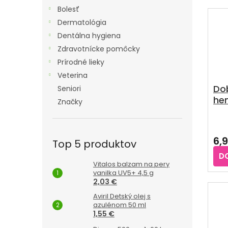
5
Bolesť
hvie
Dermatológia
Dentálna hygiena
Zdravotnícke pomôcky
Prírodné lieky
Veterina
Dob
Seniori
he
Značky
Pri
hod
6,
pro
Top 5 produktov
je
D
3,2
Vitalos balzam na pery
z
vanilka UV5+ 4,5 g
5
2,03 €
hvie
Aviril Detský olej s
azulénom 50 ml
1,55 €