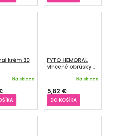
z
5
hviezdičiek.
al krém 30
FYTO HEMORAL
vlhčené obrúsky
20 ks
Na sklade
Na sklade
Priemerné
hodnotenie
€
5,82 €
produktu
je
OŠÍKA
DO KOŠÍKA
4,4
z
5
hviezdičiek.