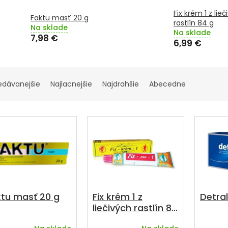
Fix krém 1 z lie
Faktu masť 20 g
rastlín 84 g
Na sklade
Na sklade
7,98 €
6,99 €
edávanejšie
Najlacnejšie
Najdrahšie
Abecedne
ktu masť 20 g
Fix krém 1 z
Detral
liečivých rastlín 84
g