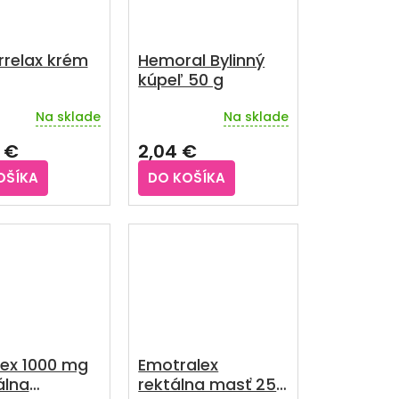
relax krém
Hemoral Bylinný
kúpeľ 50 g
Na sklade
Na sklade
rné
Priemerné
enie
hodnotenie
 €
2,04 €
u
produktu
je
OŠÍKA
DO KOŠÍKA
4,0
z
5
iek.
hviezdičiek.
lex 1000 mg
Emotralex
álna
rektálna masť 25