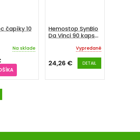
c čapíky 10
Hemostop SynBio
Da Vinci 90 kapsúl
+ Hemostop Gél
Na sklade
Vypredané
75 ml
rné
Priemerné
enie
hodnotenie
€
u
produktu
24,26 €
DETAIL
je
OŠÍKA
5,0
z
5
iek.
hviezdičiek.