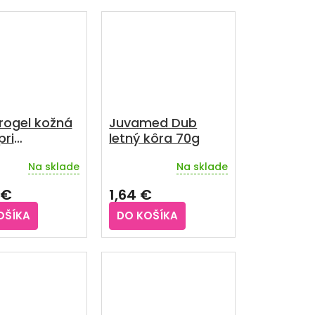
5
iek.
hviezdičiek.
ogel kožná
Juvamed Dub
pri
letný kôra 70g
stiach s
Na sklade
Na sklade
oidmi, 50 ml
rné
enie
 €
1,64 €
u
OŠÍKA
DO KOŠÍKA
iek.