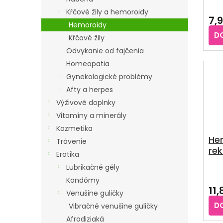
K
U
Kŕčové žily a hemoroidy
7,
T
K
Hemoroidy
O
D
T
Kŕčové žily
V
O
Odvykanie od fajčenia
V
Homeopatia
Gynekologické problémy
Afty a herpes
Výživové doplnky
Vitamíny a minerály
Kozmetika
He
Trávenie
rek
Erotika
ks
Lubrikačné gély
Pri
Kondómy
hod
11
pro
Venušine guličky
je
D
Vibračné venušine guličky
3,9
Afrodiziaká
z