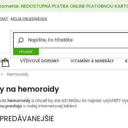
ornenie: NEDOSTUPNÁ PLATBA ONLINE PLATOBNOU KART
TAKT
MOJA OBJEDNÁVKA
Hľadať
LIEKY
VÝŽIVOVÉ DOPLNKY
VITAMÍNY A MINERÁLY
K
NÁKUPNÝ
KOŠÍK
Hemoroidy
ky na hemoroidy
 vás
hemoroidy
a chceli by ste ich liečbu čo najviac urýchliť? V
mu predaju
v našej internetovej lekárni.
PREDÁVANEJŠIE