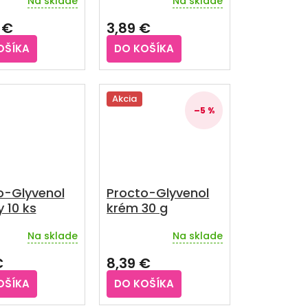
Na sklade
Na sklade
rné
enie
 €
3,89 €
u
OŠÍKA
DO KOŠÍKA
iek.
Akcia
–5 %
o-Glyvenol
Procto-Glyvenol
 10 ks
krém 30 g
Na sklade
Na sklade
rné
Priemerné
enie
hodnotenie
€
8,39 €
u
produktu
je
OŠÍKA
DO KOŠÍKA
5,0
z