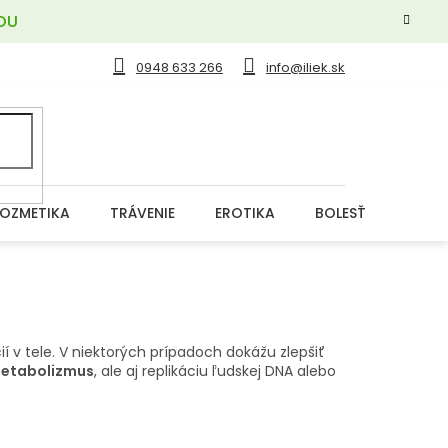
OU
0948 633 266
info@iliek.sk
OZMETIKA
TRÁVENIE
EROTIKA
BOLESŤ
DERM
í v tele. V niektorých prípadoch dokážu zlepšiť
metabolizmus
, ale aj replikáciu ľudskej DNA alebo