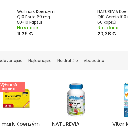
Walmark Koenzým
NATUREVIA Ko
Q10 Forte 60 mg
Q10 Cardio 100
50+10 kapsúl
60 kapsúl
Na sklade
Na sklade
11,26 €
20,38 €
edávanejšie
Najlacnejšie
Najdrahšie
Abecedne
Výhodné
balenie
lmark Koenzým
NATUREVIA
Vitar