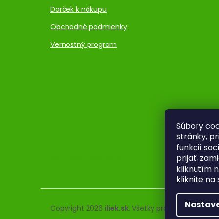
Darček k nákupu
Obchodné podmienky
Vernostný program
Súbory coo
stránky, p
funkcií so
prijať, zam
Pre firmy
Poradenstvo
kliknutím n
kliknite na
Nastave
Copyright 2026
iliek.sk
. Všetky práva vyhradené.