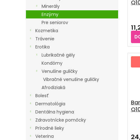
Q1
D
O
Minerály
50
U
D
Enzýmy
K
U
Pre seniorov
11,
T
K
Kozmetika
O
D
T
Trávenie
V
O
Erotika
V
Lubrikačné gély
Kondómy
Venušine guličky
Vibračné venušine guličky
Afrodiziaká
Bolesť
Ba
Dermatológia
Q1
Dentálna hygiena
2x3
Zdravotnícke pomôcky
Pri
Prírodné lieky
hod
pro
24
Veterina