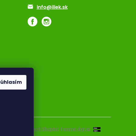
info@iliek.sk
Súhlasím
Vytvoril Shoptet
|
mime digital