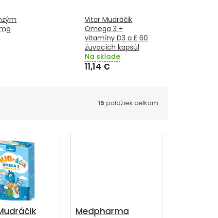
enzým
Vitar Mudráčik
 mg
Omega 3 +
vitamíny D3 a E 60
žuvacích kapsúl
Na sklade
11,14 €
15
položiek celkom
 Mudráčik
Medpharma