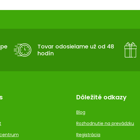
c
i
e
p
r
v
k
upe
Tovar odosielame už od 48
y
hodín
v
ý
p
i
s
u
s
Dôležité odkazy
Blog
t
Rozhodnutie na prevádzku
centrum
Registrácia