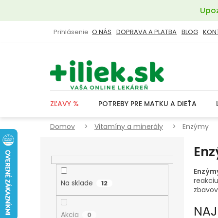
Prejsť
Upoz
na
obsah
Prihlásenie
O NÁS
DOPRAVA A PLATBA
BLOG
KON
ZĽAVY %
POTREBY PRE MATKU A DIEŤA
Domov
Vitamíny a minerály
Enzýmy
B
En
O
Č
Enzým
N
reakciu
Na sklade
12
zbavova
Ý
P
NAJ
Akcia
0