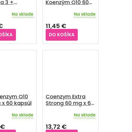
a 3 +
Koenzým Q10 60
ny D3 a E 60
mg + Vitamín E 67
Na sklade
Na sklade
ích kapsúl
kapsúl
rné
enie
 €
11,45 €
u
OŠÍKA
DO KOŠÍKA
iek.
enzym Q10
Coenzym Extra
 x 60 kapsúl
Strong 60 mg x 60
kapsúl
Na sklade
Na sklade
rné
Priemerné
enie
hodnotenie
 €
13,72 €
u
produktu