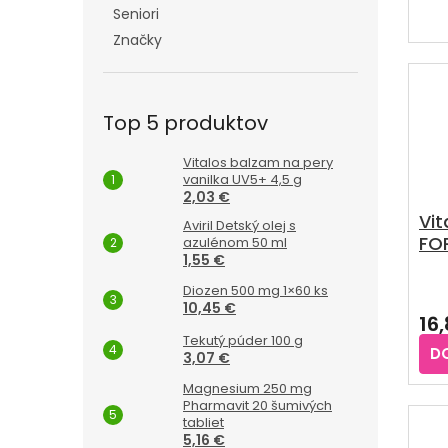
je
Seniori
5,0
z
Značky
5
hvie
Top 5 produktov
Vitalos balzam na pery
vanilka UV5+ 4,5 g
2,03 €
Vi
Aviril Detský olej s
FO
azulénom 50 ml
1,55 €
ka
Pri
Diozen 500 mg 1×60 ks
hod
10,45 €
16
pro
Tekutý púder 100 g
je
D
3,07 €
4,5
z
Magnesium 250 mg
5
Pharmavit 20 šumivých
hvie
tabliet
5,16 €