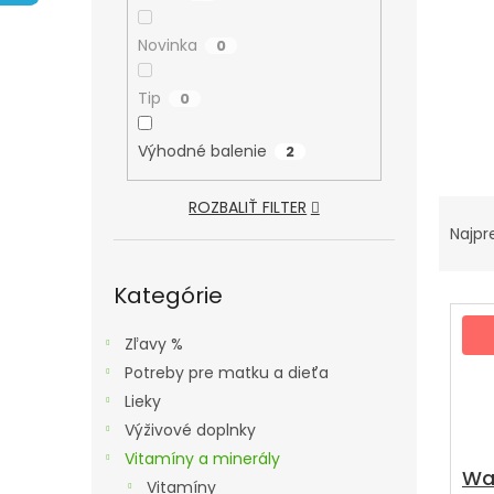
A
N
Novinka
0
E
L
Tip
0
Výhodné balenie
2
R
ROZBALIŤ FILTER
A
Najpr
D
Preskočiť
kategórie
Kategórie
E
V
N
Ý
Zľavy %
I
P
Potreby pre matku a dieťa
E
I
Lieky
P
S
Výživové doplnky
R
P
Vitamíny a minerály
O
Wa
R
Vitamíny