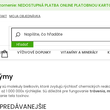
ornenie: NEDOSTUPNÁ PLATBA ONLINE PLATOBNOU KART
TAKT
MOJA OBJEDNÁVKA
Hľadať
LIEKY
VÝŽIVOVÉ DOPLNKY
VITAMÍNY A MINERÁLY
K
NÁKUPNÝ
KOŠÍK
zýmy
y
sú molekuly bielkovín, ktoré zvyšujú rýchlosť chemických reakci
 až 1 000 000x rýchlejšie. Sú dôležité pre fungovanie
trávenia, 
nie tela toxínov.
PREDÁVANEJŠIE