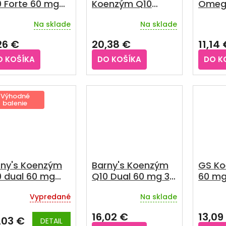
0 Forte 60 mg
Koenzým Q10
Omeg
+10 kapsúl
Cardio 100 mg 60
vitamí
Na sklade
Na sklade
kapsúl
žuvac
Prieme
hodnot
26 €
20,38 €
11,14
produkt
je
O KOŠÍKA
DO KOŠÍKA
DO K
3,6
z
5
hviezdič
Výhodné
balenie
rny's Koenzým
Barny's Koenzým
GS Ko
0 dual 60 mg
Q10 Dual 60 mg 30
60 mg
0 kapsúl
kapsúl
Vypredané
Na sklade
emerné
Priemerné
Prieme
notenie
hodnotenie
hodnot
16,02 €
13,09
duktu
produktu
produkt
,03 €
DETAIL