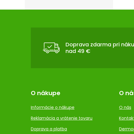
Z
Á
P
Ä
T
Doprava zdarma pri nák
nad 49 €
I
E
O nákupe
O ná
Informácie o nákupe
O nás
Reklamácia a vrátenie tovaru
Kontak
Doprava a platba
Dermo