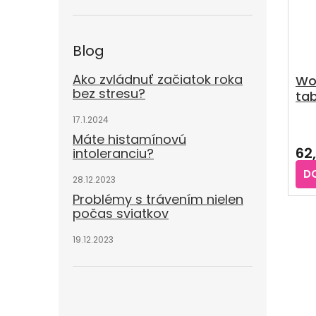
Blog
Ako zvládnuť začiatok roka
Wo
bez stresu?
tab
17.1.2024
Pri
Máte histamínovú
hod
62
intoleranciu?
pro
je
D
28.12.2023
4,0
z
Problémy s trávením nielen
5
počas sviatkov
hvie
19.12.2023