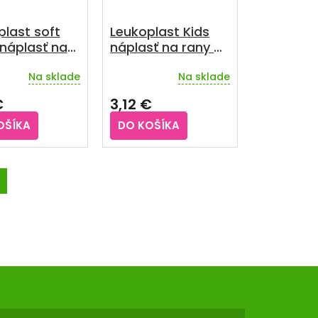
plast soft
Leukoplast Kids
 náplasť na
náplasť na rany 6
38 x 72 mm
cm x 1 m 1 ks
Na sklade
Na sklade
€
3,12 €
OŠÍKA
DO KOŠÍKA