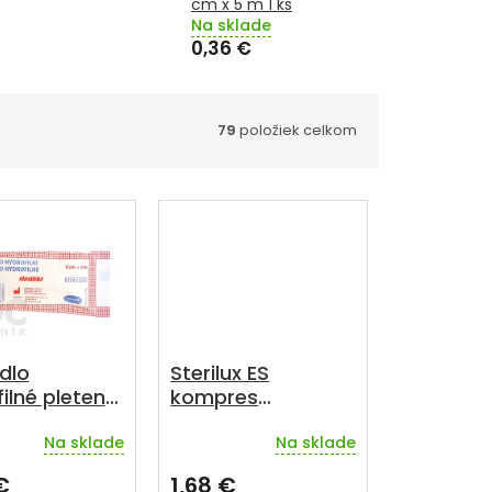
cm x 5 m 1 ks
Na sklade
0,36 €
79
položiek celkom
dlo
Sterilux ES
ilné pletené
kompres
né 8 cm x 5
nesterilný 5 cm x
Na sklade
Na sklade
5 cm 100 ks
rné
Priemerné
enie
hodnotenie
€
1,68 €
u
produktu