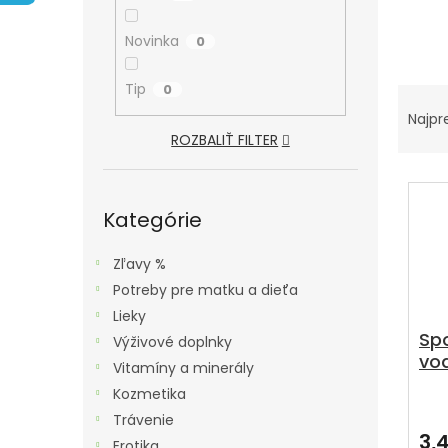
A
N
Novinka
0
E
L
Tip
R
0
A
Najpr
ROZBALIŤ FILTER
D
E
V
Preskočiť
N
Ý
kategórie
Kategórie
I
P
E
I
Zľavy %
P
S
Potreby pre matku a dieťa
R
P
Lieky
O
Sp
R
Výživové doplnky
vo
D
O
Vitamíny a minerály
det
U
D
Kozmetika
ks
K
U
Trávenie
3,
Erotika