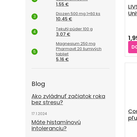
1,55 €
LIV
Uni
Diozen 500 mg 1×60 ks
10,45 €
pás
1x1
Tekutý púder 100 g
3,07 €
1,
Magnesium 250 mg
D
Pharmavit 20 šumivých
tabliet
5,16 €
Blog
Ako zvládnuť začiatok roka
bez stresu?
Co
17.1.2024
pľu
Máte histamínovú
str
intoleranciu?