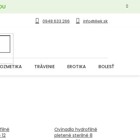
OU
0948 633 266
info@iliek.sk
OZMETIKA
TRÁVENIE
EROTIKA
BOLESŤ
DERM
filné
Ovínadlo hydrofilné
 12
pletené sterilné 8