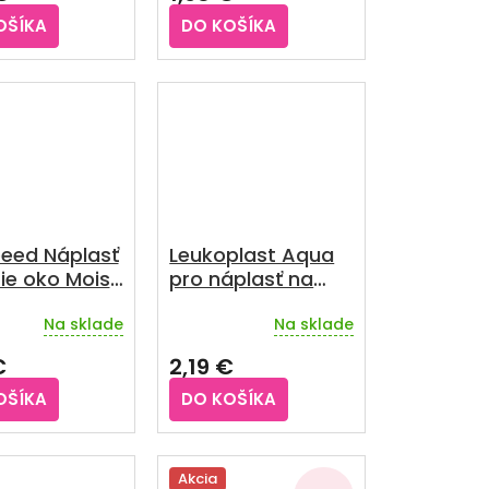
je
OŠÍKA
DO KOŠÍKA
5,0
z
5
iek.
hviezdičiek.
ed Náplasť
Leukoplast Aqua
ie oko Moist
pro náplasť na
rany vodeodolná
Na sklade
Na sklade
38x63 mm 10 ks
€
2,19 €
OŠÍKA
DO KOŠÍKA
Akcia