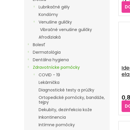
T
K
O
D
Lubrikačné gély
T
V
Kondómy
O
Venušine guličky
V
Vibračné venušine guličky
Afrodiziaká
Bolesť
Dermatológia
Dentálna hygiena
Ide
Zdravotnícke pomôcky
ela
COVID - 19
dlh
Lekárnička
5 
Diagnostické testy a prúžky
0,
Ortopedické pomôcky, bandáže,
tejpy
D
Dekubity, dezinfekcia kože
Inkontinencia
Intímne pomôcky