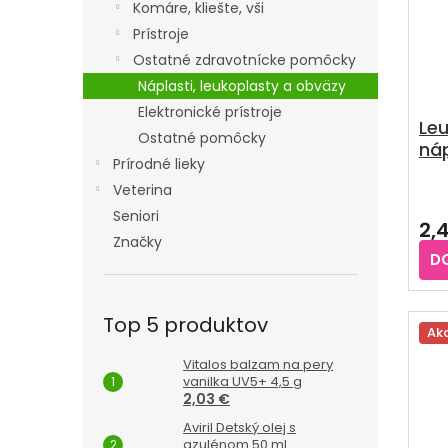
Komáre, kliešte, vši
Prístroje
Ostatné zdravotnícke pomôcky
Náplasti, leukoplasty a obväzy
Elektronické prístroje
Leu
Ostatné pomôcky
náp
Prírodné lieky
veľ
Veterina
Seniori
2,
Značky
D
Top 5 produktov
Ak
Vitalos balzam na pery
vanilka UV5+ 4,5 g
2,03 €
Aviril Detský olej s
azulénom 50 ml