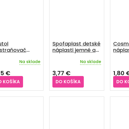
tol
Spofaplast detské
Cosm
straňovač
náplasti jemné a
náplas
lastí sprej 35
priedušné mix 20
veľkos
Na sklade
Na sklade
ks
emerné
Priemerné
notenie
hodnotenie
55 €
3,77 €
1,80 
duktu
produktu
je
O KOŠÍKA
DO KOŠÍKA
DO K
5,0
z
5
zdičiek.
hviezdičiek.