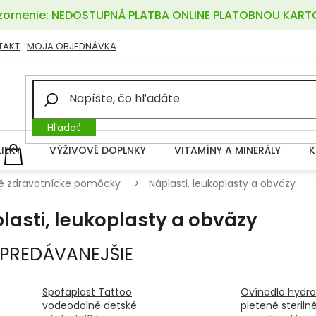
ornenie: NEDOSTUPNÁ PLATBA ONLINE PLATOBNOU KART
TAKT
MOJA OBJEDNÁVKA
Hľadať
LIEKY
VÝŽIVOVÉ DOPLNKY
VITAMÍNY A MINERÁLY
K
NÁKUPNÝ
KOŠÍK
é zdravotnícke pomôcky
Náplasti, leukoplasty a obväzy
lasti, leukoplasty a obväzy
PREDÁVANEJŠIE
Spofaplast Tattoo
Ovínadlo hydro
vodeodolné detské
pletené sterilné