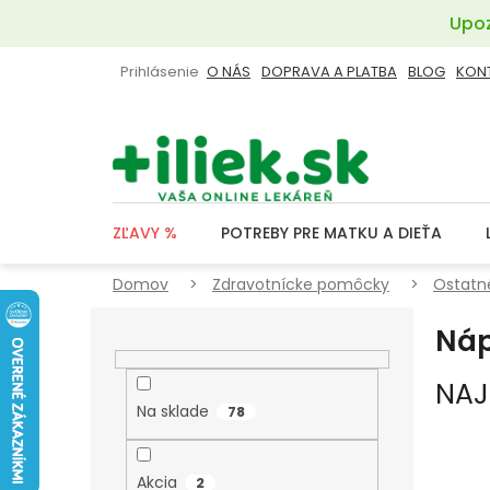
Prejsť
Upoz
na
obsah
Prihlásenie
O NÁS
DOPRAVA A PLATBA
BLOG
KON
ZĽAVY %
POTREBY PRE MATKU A DIEŤA
Domov
Zdravotnícke pomôcky
Ostatn
B
Náp
O
Č
NAJ
N
Na sklade
78
Ý
P
Akcia
2