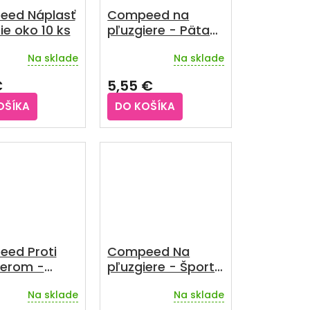
ed Náplasť
Compeed na
ie oko 10 ks
pľuzgiere - Päta
stredná 5 ks
Na sklade
Na sklade
rné
enie
€
5,55 €
u
OŠÍKA
DO KOŠÍKA
iek.
ed Proti
Compeed Na
ierom -
pľuzgiere - Šport
ka na
(chodidlo) 5 ks
Na sklade
Na sklade
nciu 8 ml
rné
enie