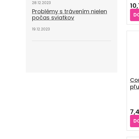
28.12.2023
10
Problémy s trávením nielen
D
počas sviatkov
19.12.2023
Co
pľu
Šp
5k
7,
D