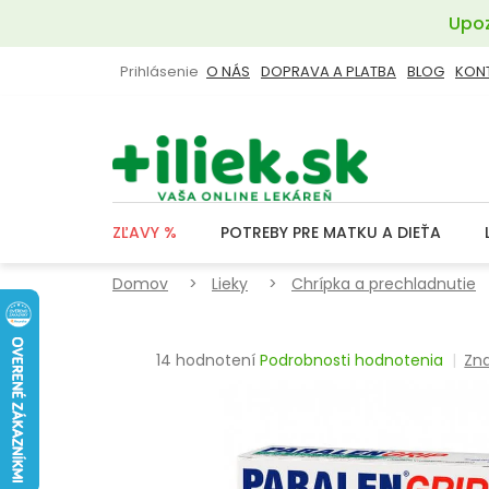
Prejsť
Upoz
na
obsah
Prihlásenie
O NÁS
DOPRAVA A PLATBA
BLOG
KON
ZĽAVY %
POTREBY PRE MATKU A DIEŤA
Domov
Lieky
Chrípka a prechladnutie
Priemerné
14 hodnotení
Podrobnosti hodnotenia
Zn
hodnotenie
produktu
je
3,9
z
5