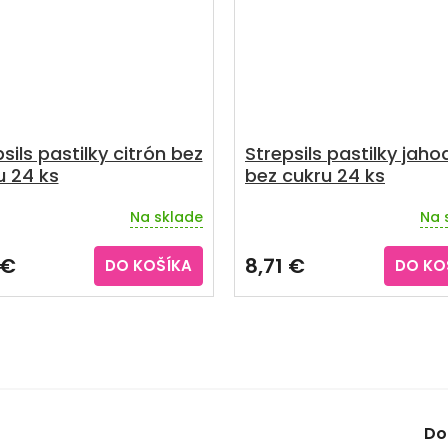
sils pastilky citrón bez
Strepsils pastilky jaho
u 24 ks
bez cukru 24 ks
Na sklade
Na 
erné
tenie
ktu
 €
8,71 €
DO KOŠÍKA
DO KO
ičiek.
Do