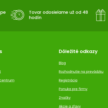
upe
Tovar odosielame už od 48
hodín
s
Dôležité odkazy
Blog
t
Rozhodnutie na prevádzku
centrum
Registrácia
Ponuka pre firmy
Značky
Akcie a zľavy