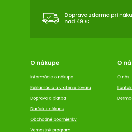
P
Ä
T
Doprava zdarma pri nák
nad 49 €
I
E
O nákupe
O ná
Informácie o nákupe
O nás
Reklamácia a vrátenie tovaru
Kontak
Doprava a platba
Dermo
Darček k nákupu
Obchodné podmienky
Vernostný program