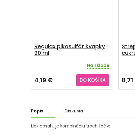
Regulax pikosulfát kvapky
Strep
20 ml
cukr
Na sklade
Priem
hodno
produ
4,19 €
8,71
DO KOŠÍKA
je
5,0
z
5
hviezd
Popis
Diskusia
Liek obsahuje kombináciu troch liečiv: