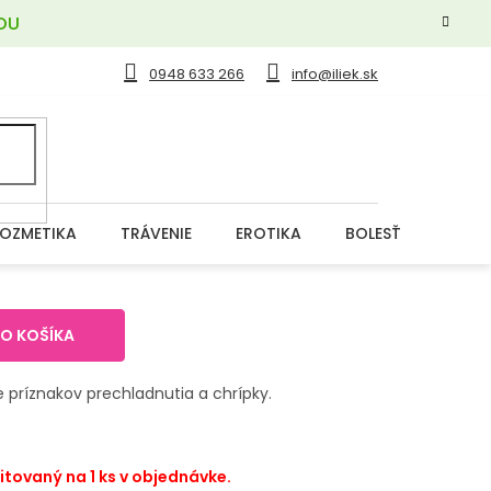
OU
0948 633 266
info@iliek.sk
OZMETIKA
TRÁVENIE
EROTIKA
BOLESŤ
DERM
DO KOŠÍKA
e príznakov prechladnutia a chrípky.
itovaný na 1 ks v objednávke.