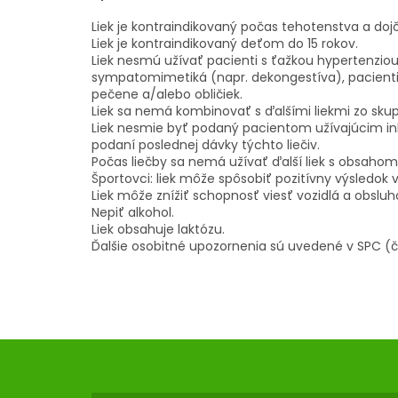
Liek je kontraindikovaný počas tehotenstva a dojč
Liek je kontraindikovaný deťom do 15 rokov.
Liek nesmú užívať pacienti s ťažkou hypertenziou,
sympatomimetiká (napr. dekongestíva), pacienti
pečene a/alebo obličiek.
Liek sa nemá kombinovať s ďalšími liekmi zo skup
Liek nesmie byť podaný pacientom užívajúcim inh
podaní poslednej dávky týchto liečiv.
Počas liečby sa nemá užívať ďalší liek s obsaho
Športovci: liek môže spôsobiť pozitívny výsledok
Liek môže znížiť schopnosť viesť vozidlá a obsluh
Nepiť alkohol.
Liek obsahuje laktózu.
Ďalšie osobitné upozornenia sú uvedené v SPC (č
Z
Á