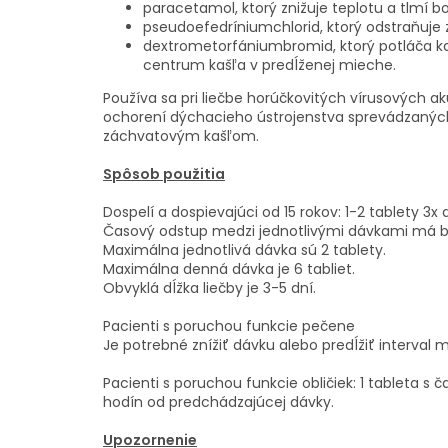
paracetamol, ktorý znižuje teplotu a tlmí bo
pseudoefedríniumchlorid, ktorý odstraňuje z
dextrometorfániumbromid, ktorý potláča 
centrum kašľa v predĺženej mieche.
Používa sa pri liečbe horúčkovitých vírusových a
ochorení dýchacieho ústrojenstva sprevádzanýc
záchvatovým kašľom.
Spôsob použitia
Dospelí a dospievajúci od 15 rokov: 1-2 tablety 3x
Časový odstup medzi jednotlivými dávkami má by
Maximálna jednotlivá dávka sú 2 tablety.
Maximálna denná dávka je 6 tabliet.
Obvyklá dĺžka liečby je 3-5 dní.
Pacienti s poruchou funkcie pečene
Je potrebné znížiť dávku alebo predĺžiť interval 
Pacienti s poruchou funkcie obličiek: 1 tableta 
hodín od predchádzajúcej dávky.
Upozornenie