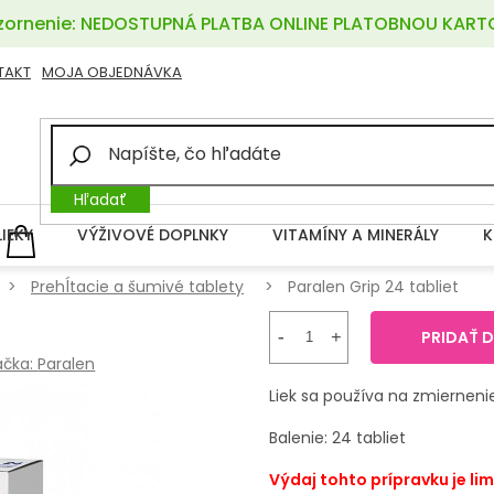
ornenie: NEDOSTUPNÁ PLATBA ONLINE PLATOBNOU KART
TAKT
MOJA OBJEDNÁVKA
Hľadať
LIEKY
VÝŽIVOVÉ DOPLNKY
VITAMÍNY A MINERÁLY
K
NÁKUPNÝ
KOŠÍK
Prehĺtacie a šumivé tablety
Paralen Grip 24 tabliet
PRIDAŤ 
ačka:
Paralen
Liek sa používa na zmierneni
Balenie: 24 tabliet
Výdaj tohto prípravku je lim