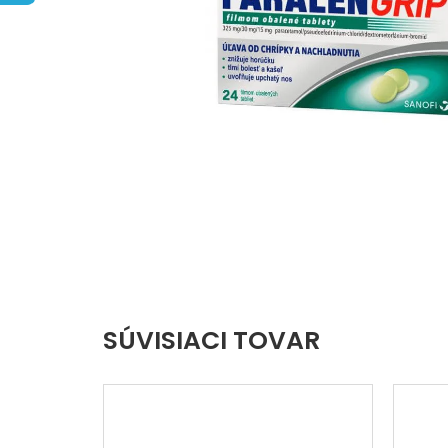
hviezdičiek.
SÚVISIACI TOVAR