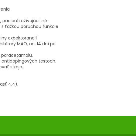
enia.
 pacienti užívajúci iné
 s ťažkou poruchou funkcie
iny expektorancií.
ibítory MAO, ani 14 dní po
m paracetamolu.
 v antidopingových testoch.
ovať stroje.
asť 4.4).