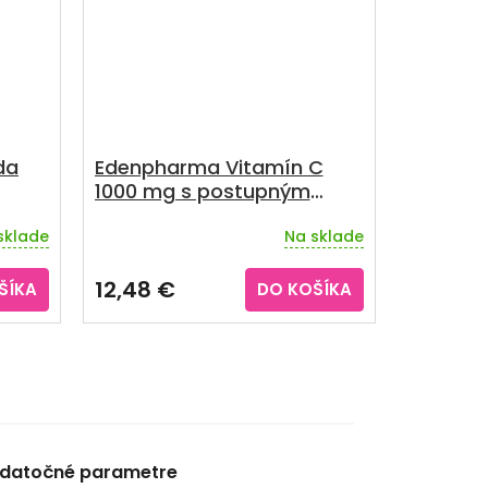
da
Edenpharma Vitamín C
1000 mg s postupným
uvoľňovaním 100 tabliet
sklade
Na sklade
12,48 €
ŠÍKA
DO KOŠÍKA
datočné parametre