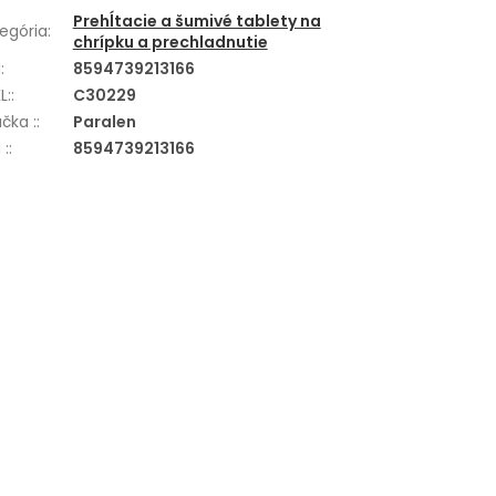
Prehĺtacie a šumivé tablety na
egória
:
chrípku a prechladnutie
N
:
8594739213166
L:
:
C30229
čka :
:
Paralen
 :
:
8594739213166