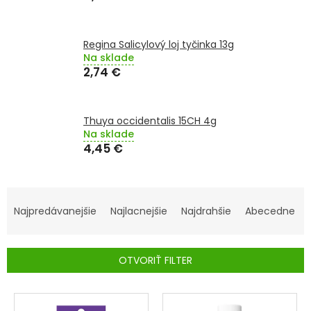
SENIORI
Regina Salicylový loj tyčinka 13g
ZNAČKY
Na sklade
2,74 €
Prihlásenie
Thuya occidentalis 15CH 4g
Na sklade
4,45 €
R
A
Najpredávanejšie
Najlacnejšie
Najdrahšie
Abecedne
D
E
OTVORIŤ FILTER
N
I
V
E