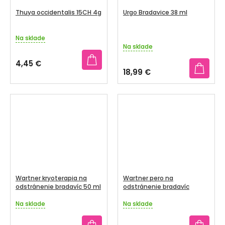
Thuya occidentalis 15CH 4g
Urgo Bradavice 38 ml
Na sklade
Priemerné
Na sklade
hodnotenie
produktu
4,45 €
je
18,99 €
5,0
z
5
hviezdičiek.
Wartner kryoterapia na
Wartner pero na
odstránenie bradavíc 50 ml
odstránenie bradavíc
Na sklade
Na sklade
Priemerné
Priemerné
hodnotenie
hodnotenie
produktu
produktu