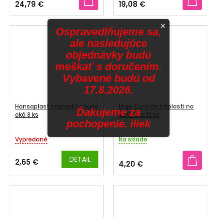
24,79 €
19,08 €
je
je
4,5
3,9
×
z
z
Ospravedlňujeme sa,
5
5
ale nasledujúce
hviezdičiek.
hviezdičiek.
objednávky budú
meškať s doručením.
Vybavené budú od
17.8.2026.
Hansaplast náplasť na kurie
Urgo Coricide náplasti na
Ďakujeme za
oká 8 ks
kurie oká 12 ks
pochopenie. iliek
Vypredané
Na sklade
DETAIL
2,65 €
4,20 €