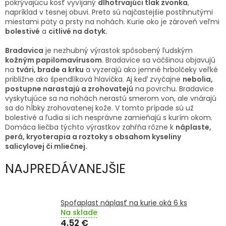
pokrývajúcu kosť vyvíjaný
dlhotrvajúci tlak zvonka
,
TRÁVENIE
napríklad v tesnej obuvi. Preto sú najčastejšie postihnutými
miestami päty a prsty na nohách. Kurie oko je zároveň veľmi
EROTIKA
bolestivé
a
citlivé na dotyk.
Bradavica
je nezhubný výrastok spôsobený ľudským
BOLESŤ
kožným papilomavírusom
. Bradavice sa väčšinou objavujú
na
tvári, brade a krku
a vyzerajú ako jemné hrbolčeky veľké
približne ako špendlíková hlavička. Aj keď zvyčajne
nebolia,
DERMATOLÓGIA
postupne narastajú a zrohovatejú
na povrchu. Bradavice
vyskytujúce sa na nohách nerastú smerom von, ale vnárajú
sa do hĺbky zrohovatenej kože. V tomto prípade sú už
DENTÁLNA
bolestivé a ľudia si ich nesprávne zamieňajú s kurím okom.
HYGIENA
Domáca liečba týchto výrastkov zahŕňa rôzne k
náplaste,
perá, kryoterapia a roztoky s obsahom kyseliny
salicylovej či mliečnej.
ZDRAVOTNÍCKE
POMÔCKY
NAJPREDÁVANEJŠIE
PRÍRODNÉ
LIEKY
Spofaplast náplasť na kurie oká 6 ks
Na sklade
VETERINA
4,52 €