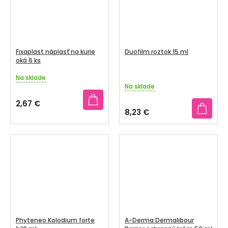
Fixaplast náplasť na kurie
Duofilm roztok 15 ml
oká 6 ks
Na sklade
Priemerné
Na sklade
hodnotenie
produktu
2,67 €
je
8,23 €
3,3
z
5
hviezdičiek.
Phyteneo Kolodium forte
A-Derma Dermalibour