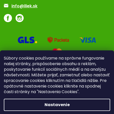
Akcie a zľavy
info@iliek.sk
Súbory cookies používame na správne fungovanie
našej stránky, prispôsobenie obsahu a reklám,
poskytovanie funkcií sociálnych médií a na analýzu
návšetvnosti. Môžete prijať, zamietnuť alebo nastaviť
spracovanie cookies kliknutím na tlačidlá nižšie. Pre
opätovné nastavenie cookies kliknite na spodnej
časti stránky na "Nastavenia Cookies".
Pre firmy
Poradenstvo
Nastavenie
Copyright 2026
iliek.sk
. Všetky práva vyhradené.
Upraviť
nastavenie cookies