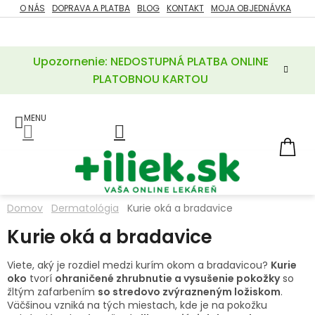
Prejsť
O NÁS
DOPRAVA A PLATBA
BLOG
KONTAKT
MOJA OBJEDNÁVKA
ZĽAVY
na
%
obsah
Upozornenie: NEDOSTUPNÁ PLATBA ONLINE
POTREBY
PRE
PLATOBNOU KARTOU
MATKU
A
DIEŤA
LIEKY
NÁ
KOŠ
VÝŽIVOVÉ
DOPLNKY
Domov
Dermatológia
Kurie oká a bradavice
VITAMÍNY
Kurie oká a bradavice
A
MINERÁLY
Viete, aký je rozdiel medzi kurím okom a bradavicou?
Kurie
oko
tvorí
ohraničené zhrubnutie a vysušenie pokožky
so
KOZMETIKA
žltým zafarbením
so stredovo zvýrazneným ložiskom
.
Väčšinou vzniká na tých miestach, kde je na pokožku