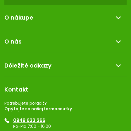
y
v
ý
O nákupe
p
i
Informácie o nákupe
s
O nás
u
Reklamácia a vrátenie tovaru
Doprava a platba
O nás
Dôležité odkazy
Darček k nákupu
Kontakt
Obchodné podmienky
Dermocentrum
Blog
Vernostný program
Kontakt
Rozhodnutie na prevádzku
Registrácia
Potrebujete poradiť?
Opýtajte sa našej farmaceutky
Ponuka pre firmy
0948 633 266
Značky
Po-Pia 7:00 - 16:00