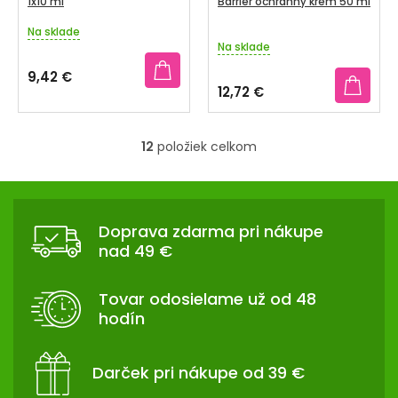
1x10 ml
Barrier ochranný krém 50 ml
Na sklade
Priemerné
Na sklade
hodnotenie
produktu
9,42 €
je
12,72 €
4,0
z
5
12
položiek celkom
hviezdičiek.
O
v
Z
l
Á
á
Doprava zdarma pri nákupe
d
P
nad 49 €
a
Ä
c
T
i
Tovar odosielame už od 48
I
e
hodín
p
E
r
v
Darček pri nákupe od 39 €
k