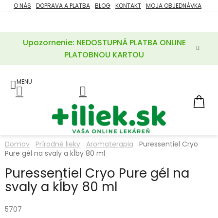
Prejsť
O NÁS
DOPRAVA A PLATBA
BLOG
KONTAKT
MOJA OBJEDNÁVKA
ZĽAVY
na
%
obsah
Upozornenie: NEDOSTUPNÁ PLATBA ONLINE
POTREBY
PRE
PLATOBNOU KARTOU
MATKU
A
DIEŤA
LIEKY
NÁ
KOŠ
VÝŽIVOVÉ
DOPLNKY
Domov
Prírodné lieky
Aromaterapia
Puressentiel Cryo
Pure gél na svaly a kĺby 80 ml
VITAMÍNY
A
MINERÁLY
Puressentiel Cryo Pure gél na
svaly a kĺby 80 ml
KOZMETIKA
5707