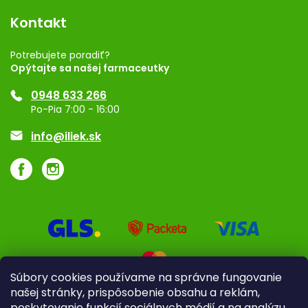
Blog
Vernostný program
Kontakt
Rozhodnutie na prevádzku
Registrácia
Potrebujete poradiť?
Opýtajte sa našej farmaceutky
Ponuka pre firmy
0948 633 266
Značky
Po-Pia 7:00 - 16:00
Akcie a zľavy
info@iliek.sk
Súbory cookies používame na správne fungovanie
našej stránky, prispôsobenie obsahu a reklám,
poskytovanie funkcií sociálnych médií a na analýzu