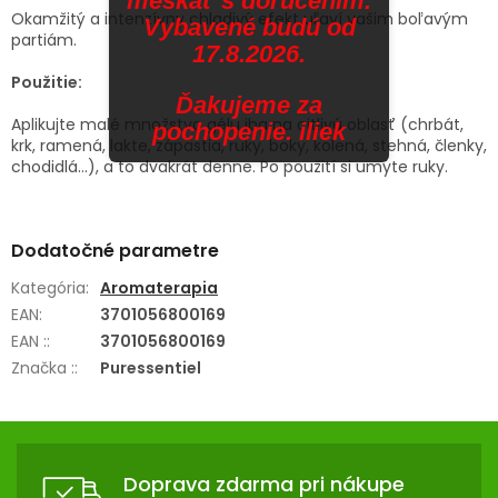
meškať s doručením.
Okamžitý a intenzívny chladivý efekt uľaví vašim boľavým
Vybavené budú od
partiám.
17.8.2026.
Použitie:
Ďakujeme za
Aplikujte malé množstvo gélu iba na citlivú oblasť (chrbát,
pochopenie. iliek
krk, ramená, lakte, zápästia, ruky, boky, kolená, stehná, členky,
chodidlá...), a to dvakrát denne. Po použití si umyte ruky.
Dodatočné parametre
Kategória
:
Aromaterapia
EAN
:
3701056800169
EAN :
:
3701056800169
Značka :
:
Puressentiel
Z
Á
Doprava zdarma pri nákupe
P