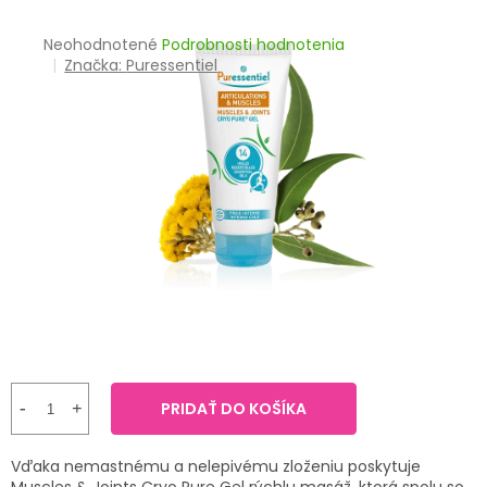
TRÁVENIE
Priemerné
Neohodnotené
Podrobnosti hodnotenia
hodnotenie
Značka:
Puressentiel
EROTIKA
produktu
je
BOLESŤ
0,0
z
5
DERMATOLÓGIA
hviezdičiek.
DENTÁLNA
HYGIENA
ZDRAVOTNÍCKE
POMÔCKY
PRÍRODNÉ
LIEKY
PRIDAŤ DO KOŠÍKA
VETERINA
Vďaka nemastnému a nelepivému zloženiu poskytuje