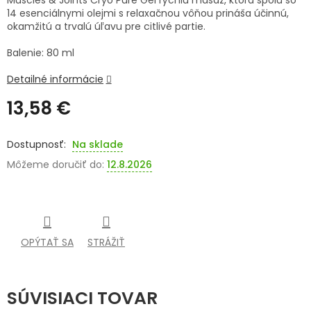
Muscles & Joints Cryo Pure Gel rýchlu masáž, ktorá spolu so
14 esenciálnymi olejmi s relaxačnou vôňou prináša účinnú,
SENIORI
okamžitú a trvalú úľavu pre citlivé partie.
ZNAČKY
Balenie: 80 ml
Detailné informácie
Prihlásenie
13,58 €
Jednotková
cena:
Na sklade
Môžeme doručiť do:
12.8.2026
OPÝTAŤ SA
STRÁŽIŤ
SÚVISIACI TOVAR