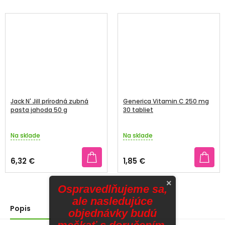
Jack N' Jill prírodná zubná
Generica Vitamin C 250 mg
pasta jahoda 50 g
30 tabliet
Na sklade
Na sklade
6,32 €
1,85 €
×
Ospravedlňujeme sa,
ale nasledujúce
Popis
objednávky budú