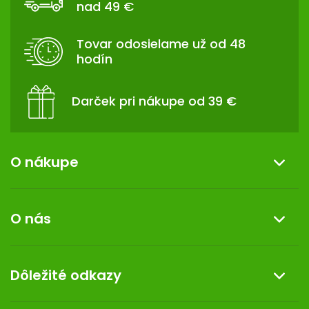
nad 49 €
Ä
T
Tovar odosielame už od 48
I
hodín
E
Darček pri nákupe od 39 €
O nákupe
Informácie o nákupe
O nás
Reklamácia a vrátenie tovaru
Doprava a platba
O nás
Dôležité odkazy
Darček k nákupu
Kontakt
Obchodné podmienky
Dermocentrum