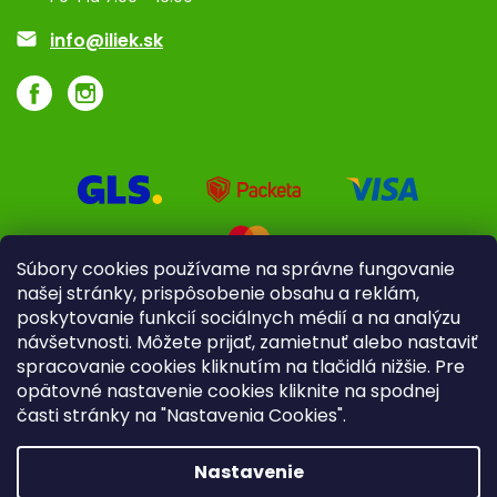
Akcie a zľavy
info@iliek.sk
Súbory cookies používame na správne fungovanie
našej stránky, prispôsobenie obsahu a reklám,
poskytovanie funkcií sociálnych médií a na analýzu
návšetvnosti. Môžete prijať, zamietnuť alebo nastaviť
spracovanie cookies kliknutím na tlačidlá nižšie. Pre
opätovné nastavenie cookies kliknite na spodnej
časti stránky na "Nastavenia Cookies".
Pre firmy
Poradenstvo
Nastavenie
Copyright 2026
iliek.sk
. Všetky práva vyhradené.
Upraviť
nastavenie cookies