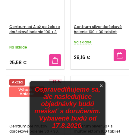
Centrum od A až po železo
Centrum silver darčekové
darčekové balenie 100 + 30
balenie 100 + 30 tabliet
tabliet navyše
navyše
Na sklade
Priemerné
Na sklade
hodnotenie
produktu
28,16 €
je
25,58 €
5,0
z
5
Akcia
–17 %
hviezdičiek.
×
Ospravedlňujeme sa,
Výhodné
balenie
ale nasledujúce
objednávky budú
meškať s doručením.
Vybavené budú od
17.8.2026.
Centrum pre mužov
Centrum Silver 50+ s
darčekové balenie 90 + 30
multiefektom 100 tabliet