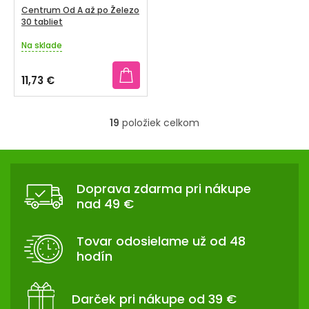
Centrum Od A až po Železo
30 tabliet
Na sklade
Priemerné
hodnotenie
produktu
11,73 €
je
5,0
z
19
položiek celkom
5
O
hviezdičiek.
v
Z
l
Á
á
Doprava zdarma pri nákupe
d
P
nad 49 €
a
Ä
c
T
i
Tovar odosielame už od 48
I
e
hodín
p
E
r
v
Darček pri nákupe od 39 €