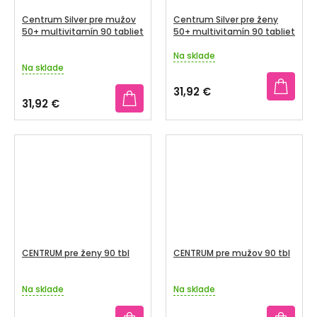
Centrum Silver pre mužov
Centrum Silver pre ženy
50+ multivitamín 90 tabliet
50+ multivitamín 90 tabliet
Na sklade
Priemerné
Na sklade
hodnotenie
produktu
31,92 €
je
31,92 €
3,6
z
5
hviezdičiek.
CENTRUM pre ženy 90 tbl
CENTRUM pre mužov 90 tbl
Na sklade
Na sklade
Priemerné
Priemerné
hodnotenie
hodnotenie