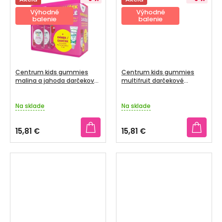
V
Výhodné
Výhodné
SENIORI
balenie
balenie
ZNAČKY
Prihlásenie
Centrum kids gummies
Centrum kids gummies
malina a jahoda darčekové
multifruit darčekové
balenie 2 x 60 ks + darček
balenie 2 x 60 ks + darček
Na sklade
Na sklade
15,81 €
15,81 €