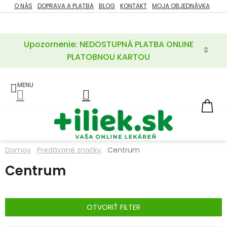
Prejsť
O NÁS
DOPRAVA A PLATBA
BLOG
KONTAKT
MOJA OBJEDNÁVKA
ZĽAVY
na
%
obsah
Upozornenie: NEDOSTUPNÁ PLATBA ONLINE
POTREBY
PRE
PLATOBNOU KARTOU
MATKU
A
DIEŤA
LIEKY
NÁ
KOŠ
VÝŽIVOVÉ
DOPLNKY
Domov
Predávané značky
Centrum
VITAMÍNY
Centrum
A
MINERÁLY
KOZMETIKA
OTVORIŤ FILTER