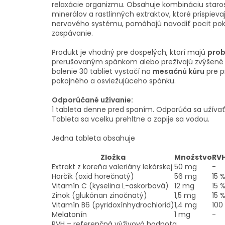
relaxácie organizmu. Obsahuje kombináciu staros
minerálov a rastlinných extraktov, ktoré prispieva
nervového systému, pomáhajú navodiť pocit poko
zaspávanie.
Produkt je vhodný pre dospelých, ktorí majú
prob
prerušovaným spánkom alebo prežívajú zvýšené p
balenie 30 tabliet vystačí na
mesačnú kúru
pre 
pokojného a osviežujúceho spánku.
Odporúčané užívanie:
1 tableta denne pred spaním. Odporúča sa užívať
Tableta sa vcelku prehltne a zapije sa vodou.
Jedna tableta obsahuje
Zložka
Množstvo
RV
Extrakt z koreňa valeriány lekárskej
50 mg
-
Horčík (oxid horečnatý)
56 mg
15 
Vitamín C (kyselina L-askorbová)
12 mg
15 
Zinok (glukónan zinočnatý)
1,5 mg
15 
Vitamín B6 (pyridoxínhydrochlorid)
1,4 mg
100
Melatonín
1 mg
-
RVH – referenčná výživová hodnota