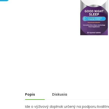
5
hviezdičiek.
Popis
Diskusia
Ide o výživový doplnok určený na podporu kvalitn