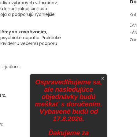
Do
tlivo vybraných vitamínov,
jú k normálnej činnosti
ja a podporujú rýchlejšie
Kat
EA
lémy so zaspávaním
,
EAN
sychické napätie. Praktické
Zna
pravidelnú večernú podporu
 s jedlom.
×
Ospravedlňujeme sa,
ale nasledujúce
H %
objednávky budú
meškať s doručením.
%
Vybavené budú od
%
17.8.2026.
%
 %
Ďakujeme za