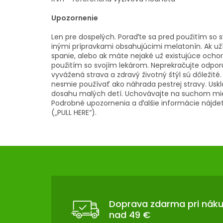
Upozornenie
Len pre dospelých. Poraďte sa pred použitím so s
inými prípravkami obsahujúcimi melatonín. Ak užív
spanie, alebo ak máte nejaké už existujúce ocho
použitím so svojím lekárom. Neprekračujte odpo
vyvážená strava a zdravý životný štýl sú dôležité
nesmie používať ako náhrada pestrej stravy. Us
dosahu malých detí. Uchovávajte na suchom mies
Podrobné upozornenia a ďalšie informácie nájdet
(„PULL HERE“).
Z
Á
P
Ä
T
Doprava zdarma pri nák
nad 49 €
I