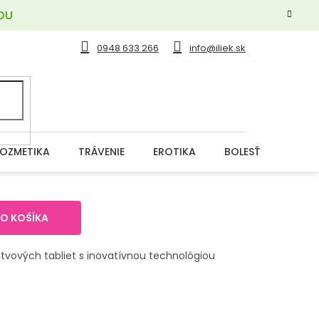
OU
0948 633 266
info@iliek.sk
OZMETIKA
TRÁVENIE
EROTIKA
BOLESŤ
DERM
DO KOŠÍKA
stvových tabliet s inovatívnou technológiou