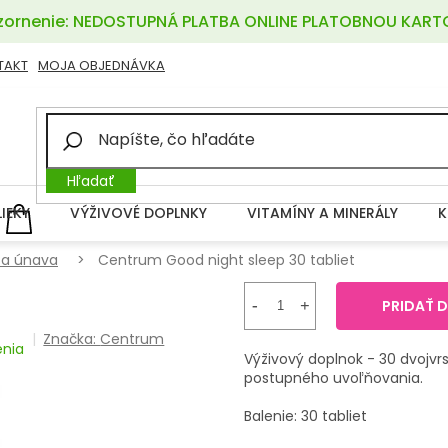
ornenie: NEDOSTUPNÁ PLATBA ONLINE PLATOBNOU KART
TAKT
MOJA OBJEDNÁVKA
Hľadať
LIEKY
VÝŽIVOVÉ DOPLNKY
VITAMÍNY A MINERÁLY
K
NÁKUPNÝ
KOŠÍK
 a únava
Centrum Good night sleep 30 tabliet
PRIDAŤ 
Značka:
Centrum
enia
Výživový doplnok - 30 dvojvr
postupného uvoľňovania.
Balenie: 30 tabliet