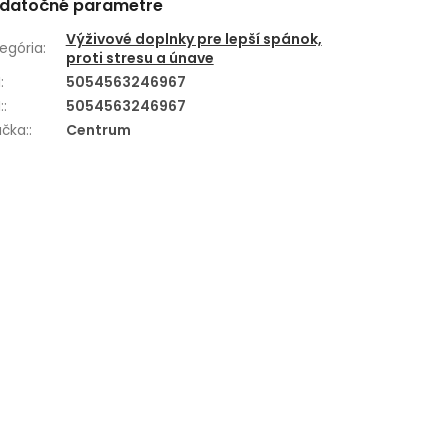
datočné parametre
Výživové doplnky pre lepší spánok,
egória
:
proti stresu a únave
N
:
5054563246967
:
:
5054563246967
čka:
:
Centrum