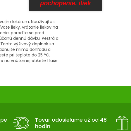
pochopenie. iliek
vojím lekárom. Neužívajte s
ate lieky, vrátanie liekov na
renie, poraďte sa pred
rúčanú dennú dávku. Pestrá a
. Tento výživový doplnok sa
kladňujte mimo dohľadu a
te pri teplote do 25 °C.
e na vnútornej etikete fľaše
upe
Tovar odosielame už od 48
hodín