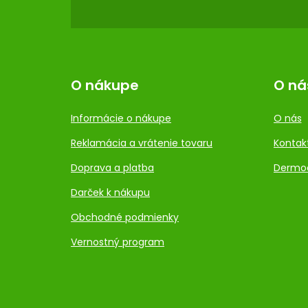
E
O nákupe
O ná
Informácie o nákupe
O nás
Reklamácia a vrátenie tovaru
Kontak
Doprava a platba
Dermo
Darček k nákupu
Obchodné podmienky
Vernostný program