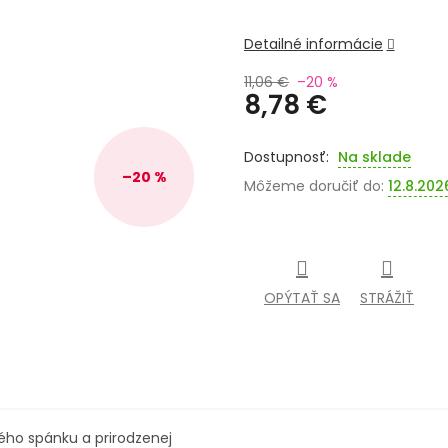
Detailné informácie
11,06 €
–20 %
8,78 €
Jednotková
cena:
Na sklade
–20 %
Môžeme doručiť do:
12.8.202
OPÝTAŤ SA
STRÁŽIŤ
ého spánku a prirodzenej