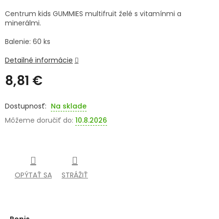
Centrum kids GUMMIES multifruit želé s vitamínmi a
SENIORI
minerálmi.
ZNAČKY
Balenie: 60 ks
Detailné informácie
Prihlásenie
8,81 €
Jednotková
cena:
Na sklade
Môžeme doručiť do:
10.8.2026
OPÝTAŤ SA
STRÁŽIŤ
Popis