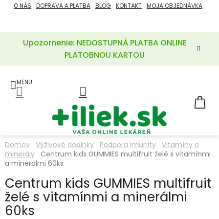
Prejsť
O NÁS
DOPRAVA A PLATBA
BLOG
KONTAKT
MOJA OBJEDNÁVKA
ZĽAVY
na
%
obsah
Upozornenie: NEDOSTUPNÁ PLATBA ONLINE
POTREBY
PRE
PLATOBNOU KARTOU
MATKU
A
DIEŤA
LIEKY
NÁ
KOŠ
VÝŽIVOVÉ
DOPLNKY
Domov
Výživové doplnky
Podpora imunity
Vitamíny a
minerály
Centrum kids GUMMIES multifruit želé s vitamínmi
VITAMÍNY
A
a minerálmi 60ks
MINERÁLY
Centrum kids GUMMIES multifruit
želé s vitamínmi a minerálmi
KOZMETIKA
60ks