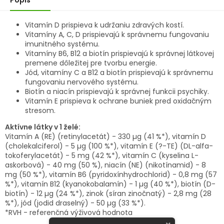
Vitamín D prispieva k udržaniu zdravých kostí.
Vitamíny A, C, D prispievajú k správ­nemu fungovaniu
imunitného systému.
Vitamíny B6, B12 a biotín prispievajú k správnej látkovej
premene dôležitej pre tvorbu energie.
Jód, vitamíny C a B12 a biotín prispievajú k správnemu
fungovaniu nervového systému.
Biotín a niacín prispievajú k správnej funkcii psychiky.
Vitamín E prispieva k ochrane buniek pred oxidačným
stresom.
Aktívne látky v 1 želé:
Vitamín A (RE) (retinylacetát) - 330 µg (41 %*), vitamín D
(cholekalciferol) - 5 µg (100 %*), vitamín E (?-TE) (DL-alfa-
tokoferylacetát) - 5 mg (42 %*), vitamín C (kyselina L-
askorbová) - 40 mg (50 %), niacín (NE) (nikotínamid) - 8
mg (50 %*), vitamín B6 (pyridoxínhydrochlorid) - 0,8 mg (57
%*), vitamín B12 (kyanokobalamín) - 1 µg (40 %*), biotín (D-
biotín) - 12 µg (24 %*), zinok (síran zinočnatý) - 2,8 mg (28
%*), jód (jodid draselný) - 50 µg (33 %*).
*RVH - referenčná výživová hodnota