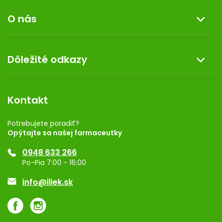
Informácie o nákupe
O nás
Reklamácia a vrátenie tovaru
Doprava a platba
O nás
Dôležité odkazy
Darček k nákupu
Kontakt
Obchodné podmienky
Dermocentrum
Blog
Vernostný program
Kontakt
Rozhodnutie na prevádzku
Registrácia
Potrebujete poradiť?
Opýtajte sa našej farmaceutky
Ponuka pre firmy
0948 633 266
Značky
Po-Pia 7:00 - 16:00
Akcie a zľavy
info@iliek.sk