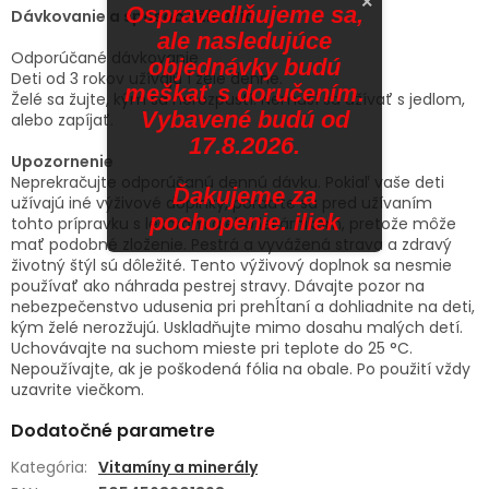
×
Ospravedlňujeme sa,
Dávkovanie a spôsob užívania
ale nasledujúce
Odporúčané dávkovanie
objednávky budú
Deti od 3 rokov užívajú 1 želé denne.
meškať s doručením.
Želé sa žujte, kým sa nerozpustí. Nemusí sa užívať s jedlom,
Vybavené budú od
alebo zapíjať.
17.8.2026.
Upozornenie
Neprekračujte odporúčanú dennú dávku. Pokiaľ vaše deti
Ďakujeme za
užívajú iné výživové doplnky, poraďte sa pred užívaním
pochopenie. iliek
tohto prípravku s lekárom alebo lekárnikom, pretože môže
mať podobné zloženie. Pestrá a vyvážená strava a zdravý
životný štýl sú dôležité. Tento výživový doplnok sa nesmie
používať ako náhrada pestrej stravy. Dávajte pozor na
nebezpečenstvo udusenia pri prehĺtaní a dohliadnite na deti,
kým želé nerozžujú. Uskladňujte mimo dosahu malých detí.
Uchovávajte na suchom mieste pri teplote do 25 °C.
Nepoužívajte, ak je poškodená fólia na obale. Po použití vždy
uzavrite viečkom.
Dodatočné parametre
Kategória
:
Vitamíny a minerály