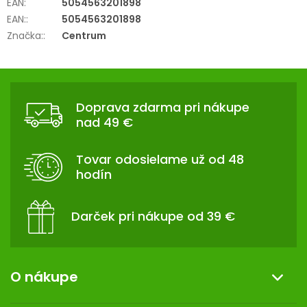
EAN
:
5054563201898
EAN:
:
5054563201898
Značka:
:
Centrum
Z
Á
Doprava zdarma pri nákupe
P
nad 49 €
Ä
T
Tovar odosielame už od 48
I
hodín
E
Darček pri nákupe od 39 €
O nákupe