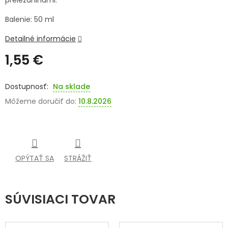
preležaninami.
SENIORI
Balenie: 50 ml
ZNAČKY
Detailné informácie
1,55 €
Prihlásenie
Jednotková
cena:
Na sklade
Môžeme doručiť do:
10.8.2026
OPÝTAŤ SA
STRÁŽIŤ
SÚVISIACI TOVAR