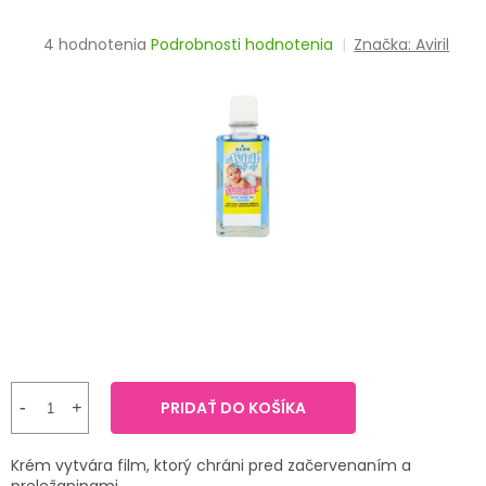
TRÁVENIE
Priemerné
4 hodnotenia
Podrobnosti hodnotenia
Značka:
Aviril
hodnotenie
EROTIKA
produktu
je
BOLESŤ
4,3
z
5
DERMATOLÓGIA
hviezdičiek.
DENTÁLNA
HYGIENA
ZDRAVOTNÍCKE
POMÔCKY
PRÍRODNÉ
LIEKY
PRIDAŤ DO KOŠÍKA
VETERINA
Krém vytvára film, ktorý chráni pred začervenaním a