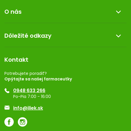
Informácie o nákupe
O nás
Reklamácia a vrátenie tovaru
Doprava a platba
O nás
Dôležité odkazy
Darček k nákupu
Kontakt
Obchodné podmienky
Dermocentrum
Blog
Vernostný program
Kontakt
Rozhodnutie na prevádzku
Registrácia
Potrebujete poradiť?
Opýtajte sa našej farmaceutky
Ponuka pre firmy
0948 633 266
Značky
Po-Pia 7:00 - 16:00
Akcie a zľavy
info@iliek.sk