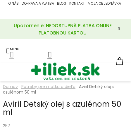
Prejsť
O NÁS
DOPRAVA A PLATBA
BLOG
KONTAKT
MOJA OBJEDNÁVKA
ZĽAVY
na
%
obsah
Upozornenie: NEDOSTUPNÁ PLATBA ONLINE
POTREBY
PRE
PLATOBNOU KARTOU
MATKU
A
DIEŤA
LIEKY
NÁ
KOŠ
VÝŽIVOVÉ
DOPLNKY
Domov
Potreby pre matku a dieťa
Aviril Detský olej s
azulénom 50 ml
VITAMÍNY
A
MINERÁLY
Aviril Detský olej s azulénom 50
ml
KOZMETIKA
257