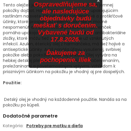
×
Ospravedlňujeme sa,
Tento olejček je určený na ošetrenie a čistenie jemnej
ale nasledujúce
pokožky dojčiat. Harmanček patrí k najviac upokojujúcim
rastlinám na svete. Navyše má protizápalové a protikŕčové
objednávky budú
účinky, ktoré prospievajú celému telu. Nie je možné
meškať s doručením.
nespomenúť ani dezinfekčné pôsobenie. Harmanček
Vybavené budú od
pomáha upokojovať kožné zápaly. Obsahuje antibakteriálne
zložky, ktoré môžu tiež urýchliť liečenie už vzniknutých
17.8.2026.
infekcií. Azulén, éterický olej z harmančeka, má tiež hojivé a
antiseptické účinky. Aviril prináša úľavu vysušenej, svrbivej
Ďakujeme za
pokožke alebo pokožke spálenej slnkom. Olej vytvára na
pochopenie. iliek
hebkej detskej pleti film, ktorý chráni pred začervenaním,
preležaninami a poveternostnými vplyvmi. Vzhľadom k
priaznivým účinkom na pokožku je vhodný aj pre dospelých.
Použitie:
Detský olej je vhodný na každodenné použitie. Nanáša sa na
pokožku po kúpeli.
Dodatočné parametre
Kategória
:
Potreby pre matku a dieťa