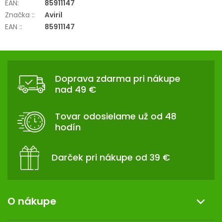
EAN
:
85911147
Značka :
:
Aviril
EAN :
:
85911147
Z
Á
Doprava zdarma pri nákupe
P
nad 49 €
Ä
T
Tovar odosielame už od 48
I
hodín
E
Darček pri nákupe od 39 €
O nákupe