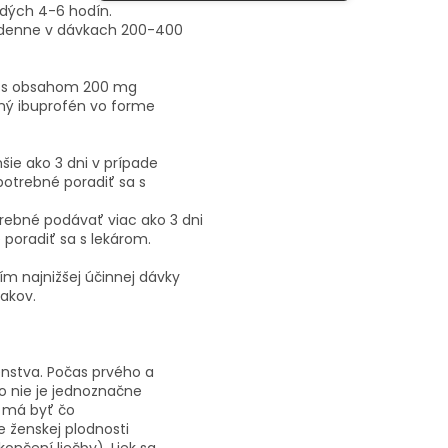
ždých 4-6 hodín.
 denne v dávkach 200-400
ety s obsahom 200 mg
ený ibuprofén vo forme
šie ako 3 dni v prípade
potrebné poradiť sa s
otrebné podávať viac ako 3 dni
 poradiť sa s lekárom.
 najnižšej účinnej dávky
nakov.
enstva. Počas prvého a
o nie je jednoznačne
a má byť čo
e ženskej plodnosti