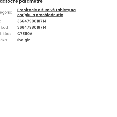
datočné parametre
Prehĺtacie a šumivé tablety na
egória
:
chrípku a prechladnutie
N
:
3664798018714
 kód:
:
3664798018714
L kód:
:
C7880A
čka:
:
Ibalgin