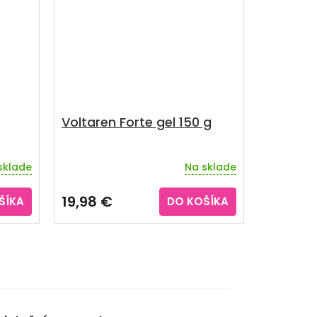
Voltaren Forte gel 150 g
sklade
Na sklade
Priemerné
hodnotenie
produktu
19,98 €
ŠÍKA
DO KOŠÍKA
je
3,5
z
5
hviezdičiek.