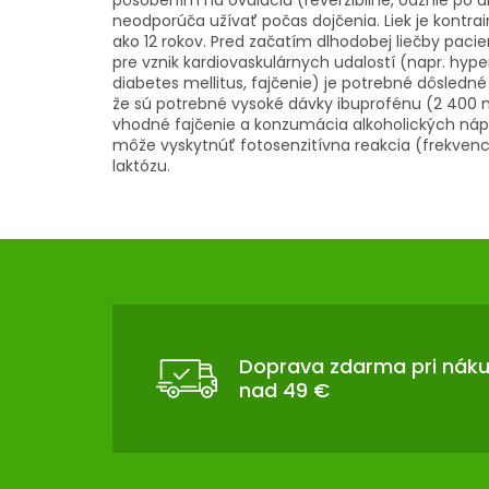
pôsobením na ovuláciu (reverzibilné, odznie po uk
neodporúča užívať počas dojčenia. Liek je kontra
ako 12 rokov. Pred začatím dlhodobej liečby pacie
pre vznik kardiovaskulárnych udalostí (napr. hype
diabetes mellitus, fajčenie) je potrebné dôsledné
že sú potrebné vysoké dávky ibuprofénu (2 400 m
vhodné fajčenie a konzumácia alkoholických nápojo
môže vyskytnúť fotosenzitívna reakcia (frekven
laktózu.
Z
Á
P
Ä
T
Doprava zdarma pri nák
nad 49 €
I
E