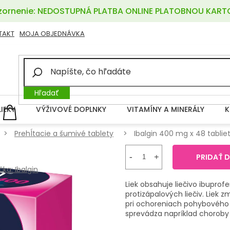
ornenie: NEDOSTUPNÁ PLATBA ONLINE PLATOBNOU KART
TAKT
MOJA OBJEDNÁVKA
Hľadať
LIEKY
VÝŽIVOVÉ DOPLNKY
VITAMÍNY A MINERÁLY
K
NÁKUPNÝ
KOŠÍK
Prehĺtacie a šumivé tablety
Ibalgin 400 mg x 48 tablie
PRIDAŤ 
čka:
Ibalgin
Liek obsahuje liečivo ibuprof
protizápalových liečiv. Liek 
pri ochoreniach pohybového ú
sprevádza napríklad choroby 