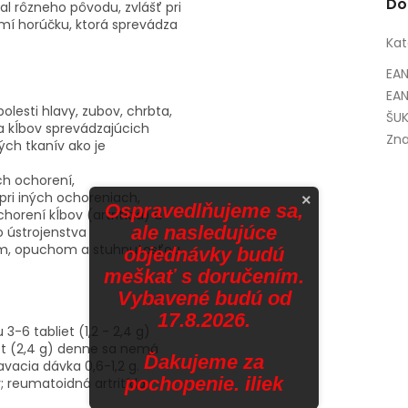
Do
pal rôzneho pôvodu, zvlášť pri
mí horúčku, ktorá sprevádza
Kat
EA
EAN
 bolesti hlavy, zubov, chrbta,
ŠUK
v a kĺbov sprevádzajúcich
Zna
ch tkanív ako je
ch ochorení,
pri iných ochoreniach,
×
Ospravedlňujeme sa,
orení kĺbov (artritída) a
ale nasledujúce
 ústrojenstva
ím, opuchom a stuhnutosťou
objednávky budú
meškať s doručením.
Vybavené budú od
17.8.2026.
3-6 tabliet (1,2 - 2,4 g)
iet (2,4 g) denne sa nemá
Ďakujeme za
avacia dávka 0,6-1,2 g.
pochopenie. iliek
; reumatoidná artritída