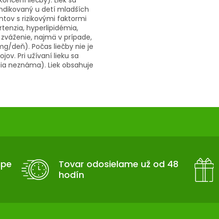
ončení liečby). Liek sa
indikovaný u detí mladších
ntov s rizikovými faktormi
rtenzia, hyperlipidémia,
 zváženie, najmä v prípade,
g/deň). Počas liečby nie je
v. Pri užívaní lieku sa
cia neznáma). Liek obsahuje
upe
Tovar odosielame už od 48
hodín