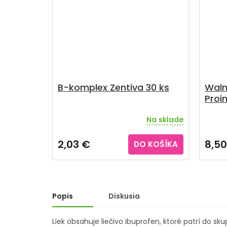
B-komplex Zentiva 30 ks
Walm
Proi
Na sklade
Priemerné
Priem
hodnotenie
hodno
produktu
produ
2,03 €
8,50
DO KOŠÍKA
je
je
5,0
5,0
z
z
5
5
hviezdičiek.
hviezd
Popis
Diskusia
Liek obsahuje liečivo ibuprofen, ktoré patrí do sk