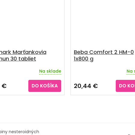
ark Marťankovia
Beba Comfort 2 HM-0
mun 30 tabliet
1x800 g
Na sklade
Na 
erné
Priemerné
tenie
hodnotenie
ktu
produktu
 €
20,44 €
DO KOŠÍKA
DO KO
je
5,0
z
5
ičiek.
hviezdičiek.
upiny nesteroidných