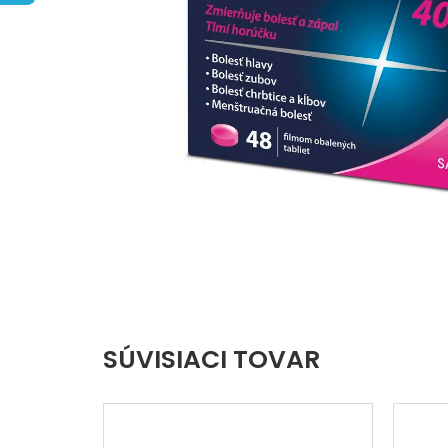
hviezdičiek.
SÚVISIACI TOVAR