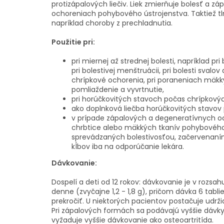
protizápalových liečiv. Liek zmierňuje bolesť a zá
ochoreniach pohybového ústrojenstva. Taktiež tl
napríklad choroby z prechladnutia.
Použitie pri:
pri miernej až strednej bolesti, napríklad pri
pri bolestivej menštruácii, pri bolesti svalo
chrípkové ochorenia, pri poraneniach mäkký
pomliaždenie a vyvrtnutie,
pri horúčkovitých stavoch počas chrípkový
ako doplnková liečba horúčkovitých stavov 
v prípade zápalových a degeneratívnych och
chrbtice alebo mäkkých tkanív pohybového
sprevádzaných bolestivosťou, začervenan
kĺbov iba na odporúčanie lekára.
Dávkovanie:
Dospelí a deti od 12 rokov: dávkovanie je v rozsahu 
denne (zvyčajne 1,2 - 1,8 g), pričom dávka 6 tabl
prekročiť. U niektorých pacientov postačuje udrži
Pri zápalových formách sa podávajú vyššie dávky
vyžaduje vyššie dávkovanie ako osteoartritída.