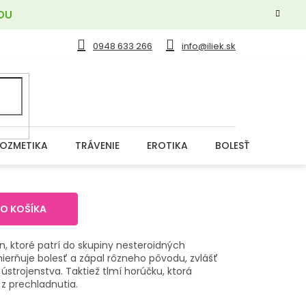
OU
0948 633 266
info@iliek.sk
OZMETIKA
TRÁVENIE
EROTIKA
BOLESŤ
DERM
t
DO KOŠÍKA
en, ktoré patrí do skupiny nesteroidných
zmierňuje bolesť a zápal rôzneho pôvodu, zvlášť
strojenstva. Taktiež tlmí horúčku, ktorá
z prechladnutia.