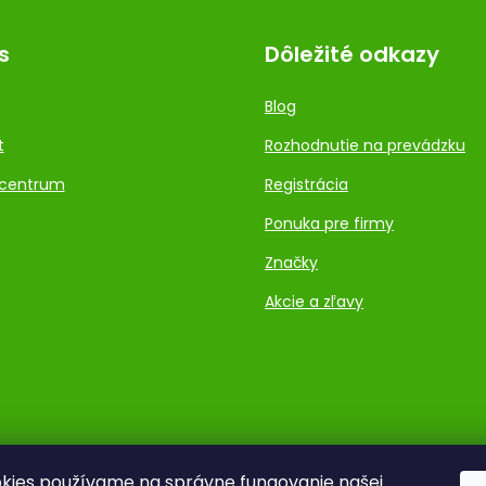
s
Dôležité odkazy
Blog
t
Rozhodnutie na prevádzku
centrum
Registrácia
Ponuka pre firmy
Značky
Akcie a zľavy
kies používame na správne fungovanie našej