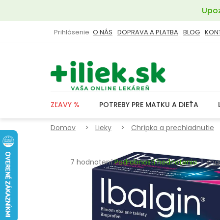
Prejsť
Upoz
na
obsah
Prihlásenie
O NÁS
DOPRAVA A PLATBA
BLOG
KON
ZĽAVY %
POTREBY PRE MATKU A DIEŤA
Domov
Lieky
Chrípka a prechladnutie
Priemerné
7 hodnotení
Podrobnosti hodnotenia
Zna
hodnotenie
produktu
je
4,3
z
5