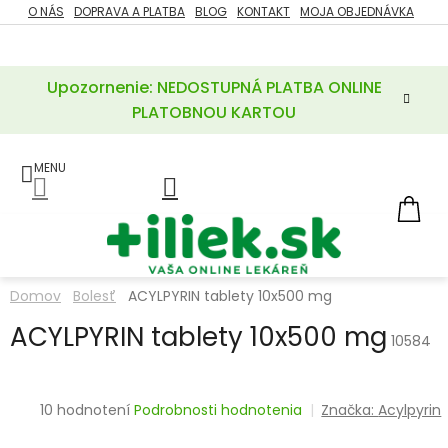
Prejsť
O NÁS
DOPRAVA A PLATBA
BLOG
KONTAKT
MOJA OBJEDNÁVKA
ZĽAVY
na
%
obsah
Upozornenie: NEDOSTUPNÁ PLATBA ONLINE
POTREBY
PRE
PLATOBNOU KARTOU
MATKU
A
DIEŤA
LIEKY
NÁ
KOŠ
VÝŽIVOVÉ
DOPLNKY
Domov
Bolesť
ACYLPYRIN tablety 10x500 mg
VITAMÍNY
ACYLPYRIN tablety 10x500 mg
A
10584
MINERÁLY
KOZMETIKA
Priemerné
10 hodnotení
Podrobnosti hodnotenia
Značka:
Acylpyrin
hodnotenie
produktu