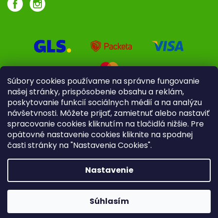
Súbory cookies používame na správne fungovanie
našej stránky, prispôsobenie obsahu a reklám,
poskytovanie funkcií sociálnych médií a na analýzu
návšetvnosti. Môžete prijať, zamietnuť alebo nastaviť
spracovanie cookies kliknutím na tlačidlá nižšie. Pre
opätovné nastavenie cookies kliknite na spodnej
časti stránky na "Nastavenia Cookies".
Pre firmy
Poradenstvo
Nastavenie
Copyright 2026
iliek.sk
. Všetky práva vyhradené.
Upraviť
nastavenie cookies
Súhlasím
Vytvoril Shoptet
|
mime digital