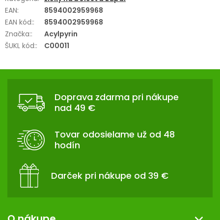
EAN
:
8594002959968
EAN kód:
:
8594002959968
Značka:
:
Acylpyrin
ŠUKL kód:
:
C00011
Z
Á
Doprava zdarma pri nákupe
P
nad 49 €
Ä
T
Tovar odosielame už od 48
I
hodín
E
Darček pri nákupe od 39 €
O nákupe