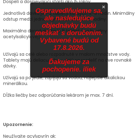
Dospelí a dospievajúci starší ako 15 rokov
×
Ospravedlňujeme sa,
Jednotlivá dávka je 1-2 tablety každých 4-8 hodín. Minimálny
ale nasledujúce
odstup medzi jednotlivými dávkami sú 4 hodiny.
objednávky budú
Maximálna denná dávka je 8 tabliet (4g kyseliny
meškať s doručením.
acetylsalicylovej).
Vybavené budú od
17.8.2026.
Užívajú sa celé alebo rozpadnuté v malom množstve vody.
Tablety majú deliacu ryhu - dajú sa rozdeliť na dve rovnaké
Ďakujeme za
dávky.
pochopenie. iliek
Užívajú sa po jedle, zapíjajú sa vodou, najlepšie alkalickou
minerálkou.
Dĺžka liečby bez odporúčania lekárom je max. 7 dní.
Upozornenie:
Neužívajte acylypyrín ak: