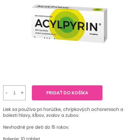
TRÁVENIE
je
3,3
z
EROTIKA
5
hviezdičiek.
BOLESŤ
DERMATOLÓGIA
DENTÁLNA
HYGIENA
ZDRAVOTNÍCKE
PRIDAŤ DO KOŠÍKA
POMÔCKY
Liek sa používa pri horúčke, chrípkových ochoreniach a
PRÍRODNÉ
bolesti hlavy, kĺbov, svalov a zubov.
LIEKY
Nevhodné pre deti do 15 rokov.
VETERINA
Balenie: 10 tabliet