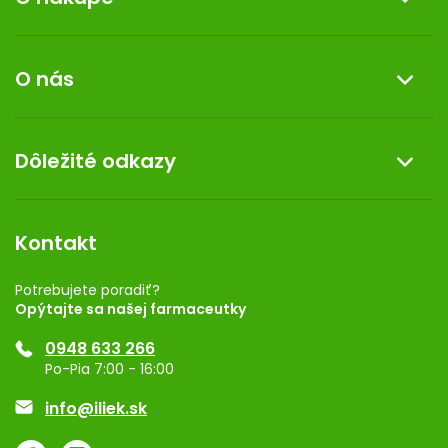
Informácie o nákupe
O nás
Reklamácia a vrátenie tovaru
Doprava a platba
O nás
Dôležité odkazy
Darček k nákupu
Kontakt
Obchodné podmienky
Dermocentrum
Blog
Vernostný program
Kontakt
Rozhodnutie na prevádzku
Registrácia
Potrebujete poradiť?
Opýtajte sa našej farmaceutky
Ponuka pre firmy
0948 633 266
Značky
Po-Pia 7:00 - 16:00
Akcie a zľavy
info@iliek.sk