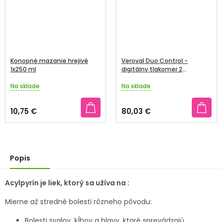
Konopné mazanie hrejivé
Veroval Duo Control -
1x250 ml
digitálny tlakomer 2
manžety
Na sklade
Na sklade
Priemerné
Priemerné
hodnotenie
hodnotenie
produktu
produktu
10,75 €
80,03 €
je
je
5,0
5,0
z
z
5
5
hviezdičiek.
hviezdičiek.
Popis
Acylpyrín je liek, ktorý sa užíva na :
Mierne až stredné bolesti rôzneho pôvodu:
Bolesti svalov, kĺbov a hlavy, ktoré sprevádzajú