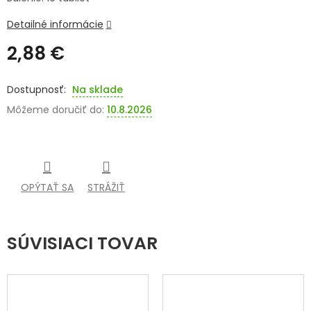
SENIORI
Detailné informácie
2,88 €
ZNAČKY
Jednotková
cena:
Prihlásenie
Na sklade
Môžeme doručiť do:
10.8.2026
OPÝTAŤ SA
STRÁŽIŤ
SÚVISIACI TOVAR