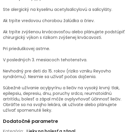
Ste alergický na kyselinu acetylsalicylovú a salicyláty.
Ak trpíte vredovou chorobou žalúdka a čriev.
Ak trpíte zvýšenou krvácavosťou alebo plánujete podstúpiť
chirurgický výkon s rizikom zvýšenej krvácavosti.
Pri prieduškovej astme.
V posledných 3. mesiacoch tehotenstva.
Nevhodný pre deti do 15. rokov (riziko vzniku Reyovho
syndrómu). Nesmie sa užívať počas dojčenia.
Súbežné užívanie acylpyrínu a liečiv na vysoký krvný tlak,
epilepsiu, depresiu, dnu, poruchy srdca, reumatoidnú
artritídu, bolesť a zápal môže ovplyvňovať účinnosť liečiv.
Obráťte sa na svojho lekára, ak užívate alebo plánujete
užívať spomenuté lieky.
Dodatočné parametre
Kategória
:
Lieky na bolesť a zápal