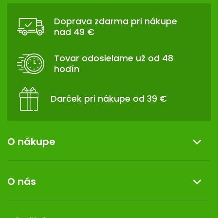
Á
Doprava zdarma pri nákupe
P
nad 49 €
Ä
T
Tovar odosielame už od 48
I
hodín
E
Darček pri nákupe od 39 €
O nákupe
Informácie o nákupe
O nás
Reklamácia a vrátenie tovaru
Doprava a platba
O nás