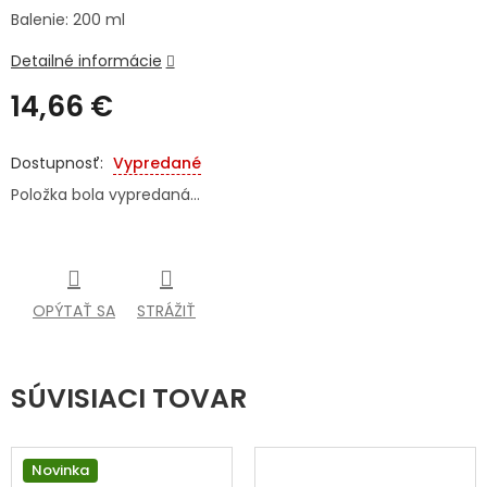
Balenie: 200 ml
SENIORI
Detailné informácie
ZNAČKY
14,66 €
Prihlásenie
Jednotková
cena:
Vypredané
Položka bola vypredaná…
OPÝTAŤ SA
STRÁŽIŤ
SÚVISIACI TOVAR
Novinka