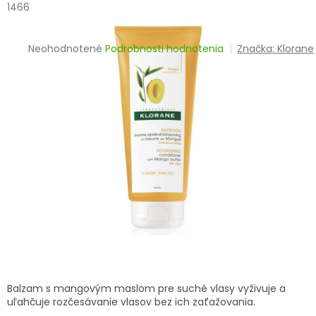
TRÁVENIE
1466
EROTIKA
Priemerné
Neohodnotené
Podrobnosti hodnotenia
Značka:
Klorane
hodnotenie
produktu
BOLESŤ
je
0,0
z
DERMATOLÓGIA
5
hviezdičiek.
DENTÁLNA
HYGIENA
ZDRAVOTNÍCKE
POMÔCKY
PRÍRODNÉ
LIEKY
Balzam s mangovým maslom pre suché vlasy vyživuje a
VETERINA
uľahčuje rozčesávanie vlasov bez ich zaťažovania.