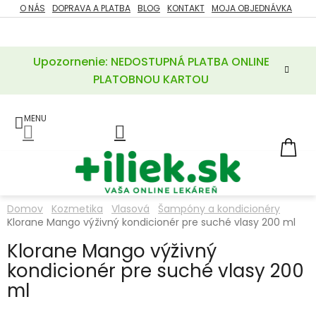
Prejsť
O NÁS
DOPRAVA A PLATBA
BLOG
KONTAKT
MOJA OBJEDNÁVKA
ZĽAVY
na
%
obsah
Upozornenie: NEDOSTUPNÁ PLATBA ONLINE
POTREBY
PRE
PLATOBNOU KARTOU
MATKU
A
DIEŤA
LIEKY
NÁ
KOŠ
VÝŽIVOVÉ
DOPLNKY
Domov
Kozmetika
Vlasová
Šampóny a kondicionéry
Klorane Mango výživný kondicionér pre suché vlasy 200 ml
VITAMÍNY
A
MINERÁLY
Klorane Mango výživný
kondicionér pre suché vlasy 200
KOZMETIKA
ml