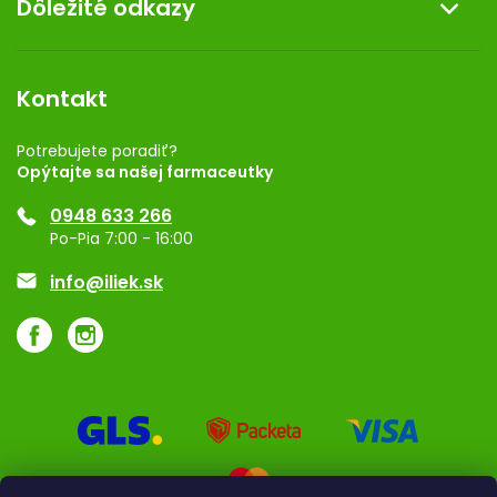
Dôležité odkazy
Darček k nákupu
Kontakt
Obchodné podmienky
Dermocentrum
Blog
Vernostný program
Kontakt
Rozhodnutie na prevádzku
Registrácia
Potrebujete poradiť?
Opýtajte sa našej farmaceutky
Ponuka pre firmy
0948 633 266
Značky
Po-Pia 7:00 - 16:00
Akcie a zľavy
info@iliek.sk