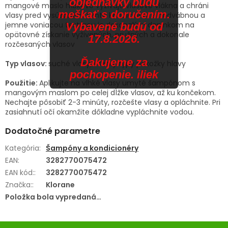
objednávky budú
mangové maslo hĺbkovo vyživuje vlasové vlákna a chráni
meškať s doručením.
vlasy pred vysúšaním. Tento kondicionér s hodvábnou a
jemne voniacou textúrou je dokonalým doplnkom na
Vybavené budú od
opätovné získanie vyživených, pružných a dokonale
17.8.2026.
rozčesaných vlasov
Ďakujeme za
Typ vlasov:
suché vlasy, všetky typy pokožky hlavy
pochopenie. iliek
Použitie:
Aplikujte na vlhké vlasy umyté šampónom s
mangovým maslom po celej dĺžke vlasov, až ku končekom.
Nechajte pôsobiť 2-3 minúty, rozčešte vlasy a opláchnite. Pri
zasiahnutí očí okamžite dôkladne vypláchnite vodou.
Dodatočné parametre
Kategória
:
Šampóny a kondicionéry
EAN
:
3282770075472
EAN kód:
:
3282770075472
Značka:
:
Klorane
Položka bola vypredaná…
Z