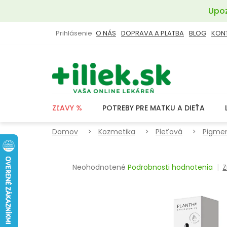
Prejsť
Upoz
na
obsah
Prihlásenie
O NÁS
DOPRAVA A PLATBA
BLOG
KON
ZĽAVY %
POTREBY PRE MATKU A DIEŤA
Domov
Kozmetika
Pleťová
Pigmen
Priemerné
Neohodnotené
Podrobnosti hodnotenia
Z
hodnotenie
produktu
je
0,0
z
5