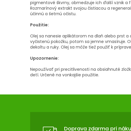
pigmentové škvrny, obmedzuje ich ďalší vznik a f
Rozmarínový extrakt svojou čistiacou a regenerač
účinnú a šetrnú očistu.
Použitie:
Olej sa nanesie aplikátorom na dlaň alebo prst a 
vyčistenú pokožku, potom sa jemne vmasíruje. Ole
dekoltu a ruky. Olej sa môže tiež použiť k prípra
Upozornenie:
Nepoužívať pri precitlivenosti na obsiahnuté zl
detí. Určené na vonkajšie použitie.
Z
Á
P
Ä
T
Doprava zdarma pri nák