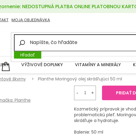
ornenie: NEDOSTUPNÁ PLATBA ONLINE PLATOBNOU KART
TAKT
MOJA OBJEDNÁVKA
Hľadať
LIEKY
VÝŽIVOVÉ DOPLNKY
VITAMÍNY A MINERÁLY
K
NÁKUPNÝ
KOŠÍK
tové škvrny
Planthe Moringový olej skrášľujúci 50 ml
PRIDAŤ 
načka:
Planthe
Kozmetický prípravok je vhodn
problematickú pleť. Moringov
skrášľuje a hydratuje.
Balenie: 50 ml