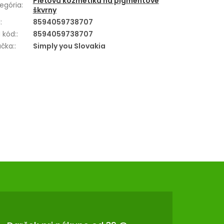
Pleťová kozmetika na pigmentové
egória
:
škvrny
N
:
8594059738707
 kód:
:
8594059738707
čka:
:
Simply you Slovakia