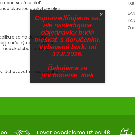
arebne sceľuje pleť.
Kat
nou aktivitou poskytuje pleti
EA
×
Ospravedlňujeme sa,
EAN
ale nasledujúce
Zna
objednávky budú
aplikuje sa na dôkladne
meškať s doručením.
j je určený na tvár, oblasť
Vybavené budú od
ve masiek alebo na masáž.
17.8.2026.
Ďakujeme za
ožky. Uchovávať mimo dosahu
pochopenie. iliek
upe
Tovar odosielame už od 48