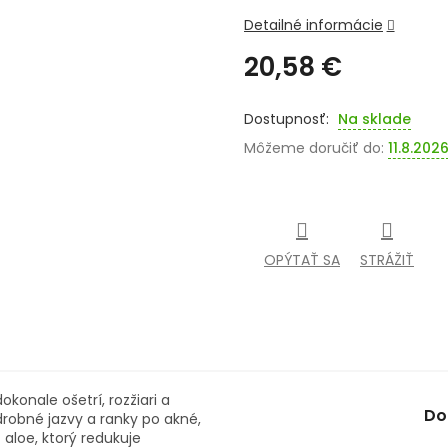
Detailné informácie
20,58 €
Jednotková
cena:
Na sklade
Môžeme doručiť do:
11.8.202
OPÝTAŤ SA
STRÁŽIŤ
konale ošetrí, rozžiari a
Do
drobné jazvy a ranky po akné,
z aloe, ktorý redukuje