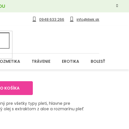
OU
0948 633 266
info@iliek.sk
OZMETIKA
TRÁVENIE
EROTIKA
BOLESŤ
DERM
DO KOŠÍKA
ý pre všetky typy pleti, hlavne pre
ý olej s extraktom z aloe a rozmarínu pleť