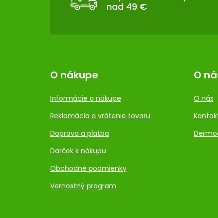
nad 49 €
I
E
O nákupe
O ná
Informácie o nákupe
O nás
Reklamácia a vrátenie tovaru
Kontak
Doprava a platba
Dermo
Darček k nákupu
Obchodné podmienky
Vernostný program