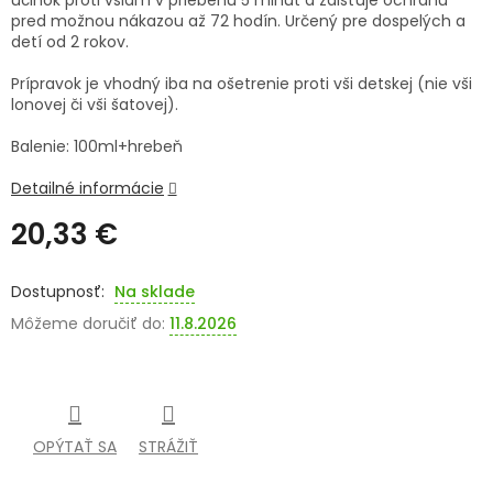
účinok proti všiam v priebehu 5 minút a zaisťuje ochranu
pred možnou nákazou až 72 hodín. Určený pre dospelých a
SENIORI
detí od 2 rokov.
ZNAČKY
Prípravok je vhodný iba na ošetrenie proti vši detskej (nie vši
lonovej či vši šatovej).
Prihlásenie
Balenie: 100ml+hrebeň
Detailné informácie
20,33 €
Jednotková
cena:
Na sklade
Môžeme doručiť do:
11.8.2026
OPÝTAŤ SA
STRÁŽIŤ