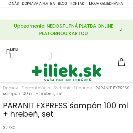
Prejsť
O NÁS
DOPRAVA A PLATBA
BLOG
KONTAKT
MOJA OBJEDNÁVKA
ZĽAVY
na
%
obsah
Upozornenie: NEDOSTUPNÁ PLATBA ONLINE
POTREBY
PRE
PLATOBNOU KARTOU
MATKU
A
DIEŤA
LIEKY
NÁ
KOŠ
VÝŽIVOVÉ
DOPLNKY
Domov
Dermatológia
Svrbenie, štípance
PARANIT EXPRESS
šampón 100 ml + hrebeň, set
VITAMÍNY
A
MINERÁLY
PARANIT EXPRESS šampón 100 ml
+ hrebeň, set
KOZMETIKA
32730