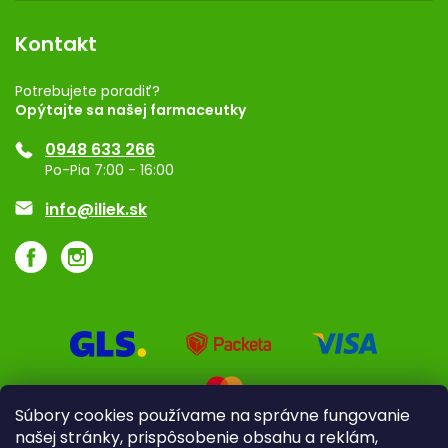
Dermocentrum
Blog
Vernostný program
Kontakt
Rozhodnutie na prevádzku
Registrácia
Potrebujete poradiť?
Opýtajte sa našej farmaceutky
Ponuka pre firmy
0948 633 266
Značky
Po-Pia 7:00 - 16:00
Akcie a zľavy
info@iliek.sk
Súbory cookies používame na správne fungovanie
našej stránky, prispôsobenie obsahu a reklám,