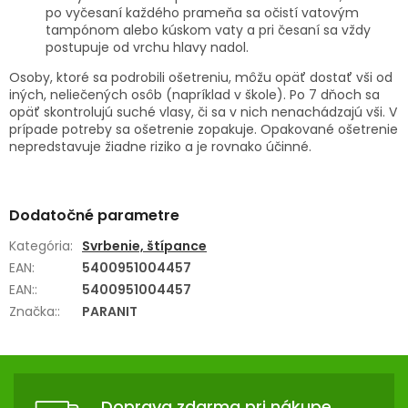
po vyčesaní každého prameňa sa očistí vatovým
tampónom alebo kúskom vaty a pri česaní sa vždy
postupuje od vrchu hlavy nadol.
Osoby, ktoré sa podrobili ošetreniu, môžu opäť dostať vši od
iných, neliečených osôb (napríklad v škole). Po 7 dňoch sa
opäť skontrolujú suché vlasy, či sa v nich nenachádzajú vši. V
prípade potreby sa ošetrenie zopakuje. Opakované ošetrenie
nepredstavuje žiadne riziko a je rovnako účinné.
Dodatočné parametre
Kategória
:
Svrbenie, štípance
EAN
:
5400951004457
EAN:
:
5400951004457
Značka:
:
PARANIT
Z
Á
Doprava zdarma pri nákupe