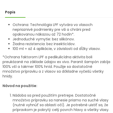
Popis
Ochrana: Technológia LPF vytvára vo vlasoch
nepriaznivé podmienky pre vši a chráni pred
opakovanou nákazou až 72 hodín*.
Jednoduché vymytie: bez silikónov.
Žiadna rezistencia: bez insekticídov.
100 ml = až 4 aplikácie, v závislosti od dĺžky vlasov.
*Ochrana faktorom LPF a pedikulicídna aktivita boli
preukázané na základe údajov ex vivo. Paranit šampón zabíja
100% vší a takmer 100% hníd. Použije sa dostatočné
množstvo prípravku a z vlasov sa dôkladne vyčešú všetky
hnidy.
Návod na použitie:
Nádoba sa pred použitím pretrepe. Dostatočné
množstvo prípravku sa nanesie priamo na suché vlasy
(nutné vyhnúť sa oblasti očí). Je potrebné uistiť sa, že
prípravkom je pokrytý celý povrch hlavy a všetky vlasy.