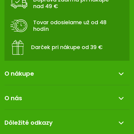
P
nad 49 €
Ä
T
Tovar odosielame už od 48
I
hodín
E
Darček pri nákupe od 39 €
O nákupe
Informácie o nákupe
O nás
Reklamácia a vrátenie tovaru
Doprava a platba
O nás
Dôležité odkazy
Darček k nákupu
Kontakt
Obchodné podmienky