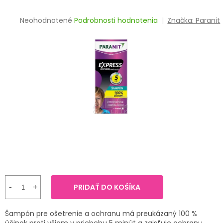
TRÁVENIE
Priemerné
Neohodnotené
Podrobnosti hodnotenia
Značka:
Paranit
hodnotenie
EROTIKA
produktu
je
BOLESŤ
0,0
z
5
DERMATOLÓGIA
hviezdičiek.
DENTÁLNA
HYGIENA
ZDRAVOTNÍCKE
POMÔCKY
PRÍRODNÉ
LIEKY
PRIDAŤ DO KOŠÍKA
VETERINA
Šampón pre ošetrenie a ochranu má preukázaný 100 %