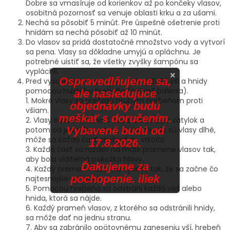
Dobre sa vmasíruje od korienkov až po končeky vlasov,
osobitná pozornosť sa venuje oblasti krku a za ušami.
Nechá sa pôsobiť 5 minút. Pre úspešné ošetrenie proti
hnidám sa nechá pôsobiť až 10 minút.
Do vlasov sa pridá dostatočné množstvo vody a vytvorí
sa pena. Vlasy sa dôkladne umyjú a opláchnu. Je
potrebné uistiť sa, že všetky zvyšky šampónu sa
vypláchli.
×
Ospravedlňujeme sa,
Pred vysušením vlasov sa z nich vyčešú vši a hnidy
pomocou hustého hrebeňa (súčasť balenia).
ale nasledujúce
1. Mokré vlasy sa prečešú hrubým hrebeňom proti
objednávky budú
všiam.
meškať s doručením.
2. Vlasy sa rozdelia na 4 časti: od čela po zátylok a
Vybavené budú od
potom od jedného ucha k druhému. Ak sú vlasy dlhé,
môže sa každá časť zapliesť do vrkoča.
17.8.2026.
3. Každá časť sa rozdelí na malé pramene vlasov tak,
aby bola viditeľná pokožka hlavy.
Ďakujeme za
4. Každý prameň vlasov sa vyčeše tak, že sa začne čo
pochopenie. iliek
najtesnejšie pri hlave.
5. Pomocou hrebeňa sa odstráni každá voš alebo
hnida, ktorá sa nájde.
6. Každý prameň vlasov, z ktorého sa odstránili hnidy,
sa môže dať na jednu stranu.
7. Aby sa zabránilo opätovnému zaneseniu vší, hrebeň