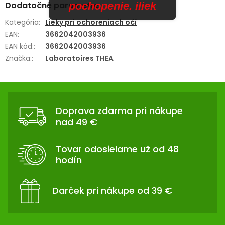
Dodatočné parametre
pochopenie. iliek
Kategória
:
Lieky pri ochoreniach očí
EAN
:
3662042003936
EAN kód:
:
3662042003936
Značka:
:
Laboratoires THEA
Z
Á
Doprava zdarma pri nákupe
P
nad 49 €
Ä
T
Tovar odosielame už od 48
I
hodín
E
Darček pri nákupe od 39 €