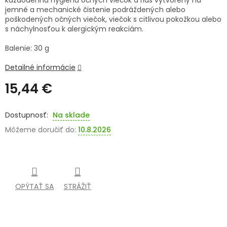
každodennú hygienu očných viečok a rias vytvorený na
jemné a mechanické čistenie podráždených alebo
SENIORI
poškodených očných viečok, viečok s citlivou pokožkou alebo
s náchylnosťou k alergickým reakciám.
ZNAČKY
Balenie: 30 g
Prihlásenie
Detailné informácie
15,44 €
Jednotková
cena:
Na sklade
Môžeme doručiť do:
10.8.2026
OPÝTAŤ SA
STRÁŽIŤ