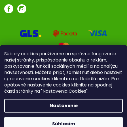
Súbory cookies používame na správne fungovanie
našej stránky, prispôsobenie obsahu a reklám,
poskytovanie funkcií sociálnych médií a na analýzu
návšetvnosti. Môžete prijať, zamietnuť alebo nastaviť
spracovanie cookies kliknutím na tlačidlá nižšie. Pre
opätovné nastavenie cookies kliknite na spodnej
časti stránky na "Nastavenia Cookies".
Pre firmy
Poradenstvo
Nastavenie
Copyright 2026
iliek.sk
. Všetky práva vyhradené.
Upraviť
nastavenie cookies
Súhlasím