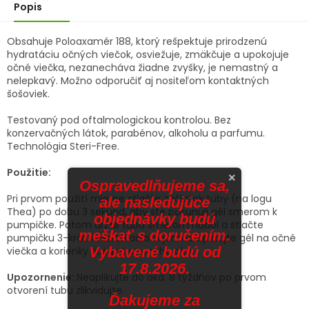
Popis
Obsahuje Poloaxamér 188, ktorý rešpektuje prirodzenú
hydratáciu očných viečok, osviežuje, zmäkčuje a upokojuje
očné viečka, nezanecháva žiadne zvyšky, je nemastný a
nelepkavý. Možno odporučiť aj nositeľom kontaktných
šošoviek.
Testovaný pod oftalmologickou kontrolou. Bez
konzervačných látok, parabénov, alkoholu a parfumu.
Technológia Steri-Free.
Použitie:
×
Ospravedlňujeme sa,
Pri prvom použití mierne stlačte začiatok tuby (na logu
ale nasledujúce
Thea) po dobu 3 sekúnd, aby ste posunuli gél smerom k
objednávky budú
pumpičke. Potom držte tubu smerom nadol a stlačte
meškať s doručením.
pumpičku 3-krát. Pred zrkadlom jemne aplikujte gél na očné
Vybavené budú od
viečka a korienky rias zatvoreného oka.
17.8.2026.
Upozornenie:
Neaplikujte do oka. 8 týždňov po prvom
otvorení tubu zlikvidujte.
Ďakujeme za