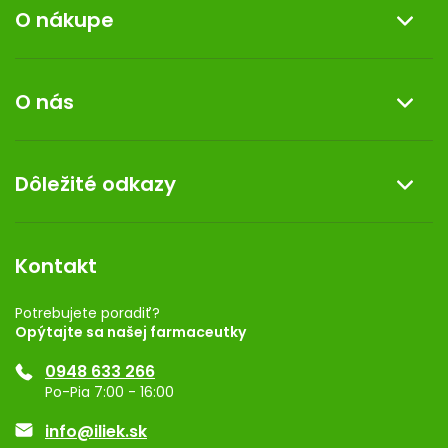
O nákupe
Informácie o nákupe
O nás
Reklamácia a vrátenie tovaru
Doprava a platba
O nás
Dôležité odkazy
Darček k nákupu
Kontakt
Obchodné podmienky
Dermocentrum
Blog
Vernostný program
Kontakt
Rozhodnutie na prevádzku
Registrácia
Potrebujete poradiť?
Opýtajte sa našej farmaceutky
Ponuka pre firmy
0948 633 266
Značky
Po-Pia 7:00 - 16:00
Akcie a zľavy
info@iliek.sk