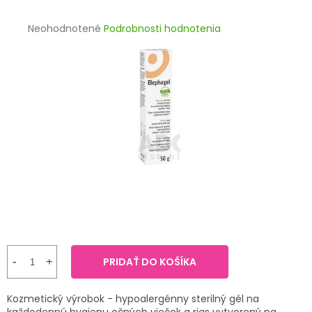
TRÁVENIE
Priemerné
Neohodnotené
Podrobnosti hodnotenia
hodnotenie
EROTIKA
produktu
je
BOLESŤ
0,0
z
5
DERMATOLÓGIA
hviezdičiek.
DENTÁLNA
HYGIENA
ZDRAVOTNÍCKE
POMÔCKY
PRÍRODNÉ
LIEKY
PRIDAŤ DO KOŠÍKA
VETERINA
Kozmetický výrobok - hypoalergénny sterilný gél na