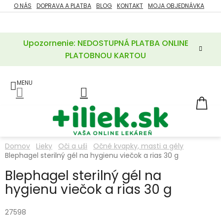
Prejsť
O NÁS
DOPRAVA A PLATBA
BLOG
KONTAKT
MOJA OBJEDNÁVKA
ZĽAVY
na
%
obsah
Upozornenie: NEDOSTUPNÁ PLATBA ONLINE
POTREBY
PRE
PLATOBNOU KARTOU
MATKU
A
DIEŤA
LIEKY
NÁ
KOŠ
VÝŽIVOVÉ
DOPLNKY
Domov
Lieky
Oči a uši
Očné kvapky, masti a gély
Blephagel sterilný gél na hygienu viečok a rias 30 g
VITAMÍNY
A
MINERÁLY
Blephagel sterilný gél na
hygienu viečok a rias 30 g
KOZMETIKA
27598