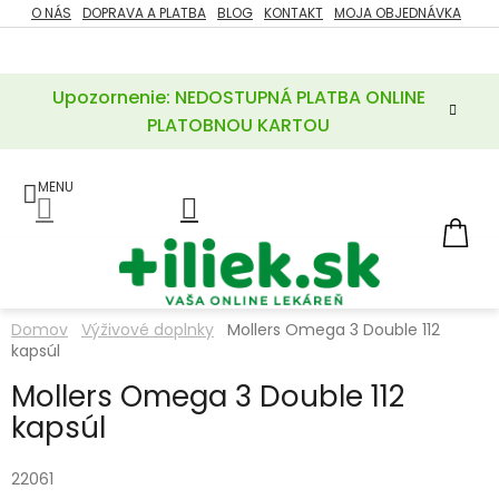
Prejsť
O NÁS
DOPRAVA A PLATBA
BLOG
KONTAKT
MOJA OBJEDNÁVKA
ZĽAVY
na
%
obsah
Upozornenie: NEDOSTUPNÁ PLATBA ONLINE
POTREBY
PRE
PLATOBNOU KARTOU
MATKU
A
DIEŤA
LIEKY
NÁ
KOŠ
VÝŽIVOVÉ
DOPLNKY
Domov
Výživové doplnky
Mollers Omega 3 Double 112
kapsúl
VITAMÍNY
A
MINERÁLY
Mollers Omega 3 Double 112
kapsúl
KOZMETIKA
22061