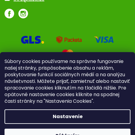
Súbory cookies používame na správne fungovanie
našej stránky, prispôsobenie obsahu a reklám,
poskytovanie funkcií sociálnych médií a na analýzu
návšetvnosti. Môžete prijať, zamietnuť alebo nastaviť
spracovanie cookies kliknutím na tlačidlá nižšie. Pre
opätovné nastavenie cookies kliknite na spodnej
časti stránky na "Nastavenia Cookies".
Pre firmy
Poradenstvo
Nastavenie
Copyright 2026
iliek.sk
. Všetky práva vyhradené.
Upraviť
nastavenie cookies