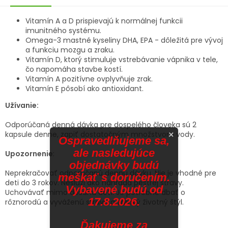
Vitamín A a D prispievajú k normálnej funkcii
imunitného systému.
Omega-3 mastné kyseliny DHA, EPA - dôležitá pre vývoj
a funkciu mozgu a zraku.
Vitamín D, ktorý stimuluje vstrebávanie vápnika v tele,
čo napomáha stavbe kostí.
Vitamín A pozitívne ovplyvňuje zrak.
Vitamín E pôsobí ako antioxidant.
Užívanie:
Odporúčaná denná dávka pre dospelého človeka sú 2
kapsule denne, zapiť dostatočným množstvom vody.
×
Ospravedlňujeme sa,
ale nasledujúce
Upozornenie
:
objednávky budú
Neprekračovať odporúčanú dennú dávku. Nie je vhodné pre
meškať s doručením.
deti do 3 rokov. Neslúži ako náhrada pestrej stravy.
Vybavené budú od
Uchovávať mimo dosahu detí. Je potrebné dbať o
17.8.2026.
rôznorodú a vyváženú stravu a zdravý životný štýl.
Ďakujeme za