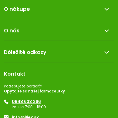
O nákupe
Informácie o nákupe
O nás
Reklamácia a vrátenie tovaru
Doprava a platba
O nás
Dôležité odkazy
Darček k nákupu
Kontakt
Obchodné podmienky
Dermocentrum
Blog
Vernostný program
Kontakt
Rozhodnutie na prevádzku
Registrácia
Potrebujete poradiť?
Opýtajte sa našej farmaceutky
Ponuka pre firmy
0948 633 266
Značky
Po-Pia 7:00 - 16:00
Akcie a zľavy
info@iliek.sk