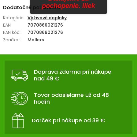
pochopenie. iliek
Dodatočné parametre
Kategória
:
Výživové doplnky
EAN
:
7070866021276
EAN kód:
:
7070866021276
Značka:
:
Mollers
Z
Á
Doprava zdarma pri nákupe
P
nad 49 €
Ä
T
Tovar odosielame už od 48
I
hodín
E
Darček pri nákupe od 39 €