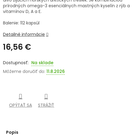
divo žijúcich nórskych arktických tresiek. Je kombináciou
prírodných omega-3 esenciálnych mastných kyselín z rýb a
SENIORI
vitamínov D, A a E.
ZNAČKY
Balenie: 112 kapsúl
Detailné informácie
Prihlásenie
16,56 €
Jednotková
cena:
Na sklade
Môžeme doručiť do:
11.8.2026
OPÝTAŤ SA
STRÁŽIŤ
Popis