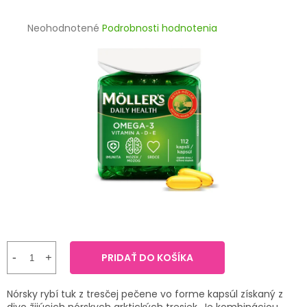
TRÁVENIE
Priemerné
Neohodnotené
Podrobnosti hodnotenia
hodnotenie
EROTIKA
produktu
je
BOLESŤ
0,0
z
5
DERMATOLÓGIA
hviezdičiek.
DENTÁLNA
HYGIENA
ZDRAVOTNÍCKE
POMÔCKY
PRÍRODNÉ
LIEKY
PRIDAŤ DO KOŠÍKA
VETERINA
Nórsky rybí tuk z tresčej pečene vo forme kapsúl získaný z